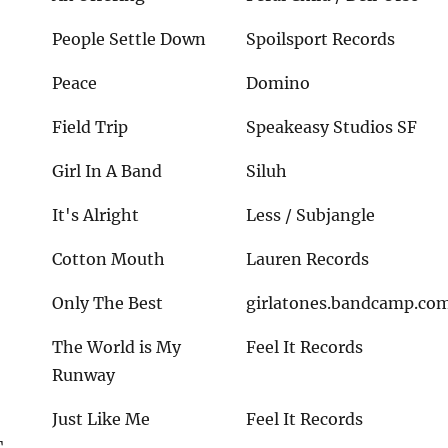
People Settle Down
Spoilsport Records
Peace
Domino
Field Trip
Speakeasy Studios SF
Girl In A Band
Siluh
d
It's Alright
Less / Subjangle
Cotton Mouth
Lauren Records
Only The Best
girlatones.bandcamp.co
The World is My
Feel It Records
Runway
Just Like Me
Feel It Records
T