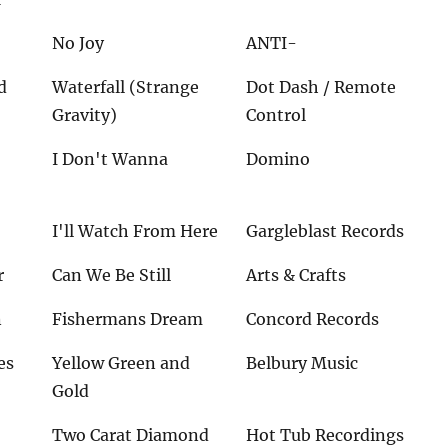
No Joy
ANTI-
d
Waterfall (Strange
Dot Dash / Remote
Gravity)
Control
I Don't Wanna
Domino
I'll Watch From Here
Gargleblast Records
r
Can We Be Still
Arts & Crafts
n
Fishermans Dream
Concord Records
es
Yellow Green and
Belbury Music
Gold
Two Carat Diamond
Hot Tub Recordings