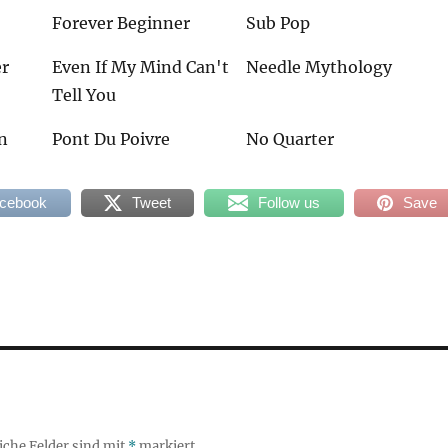
Forever Beginner
Sub Pop
er
Even If My Mind Can't
Needle Mythology
Tell You
n
Pont Du Poivre
No Quarter
acebook
Tweet
Follow us
Save
iche Felder sind mit
*
markiert