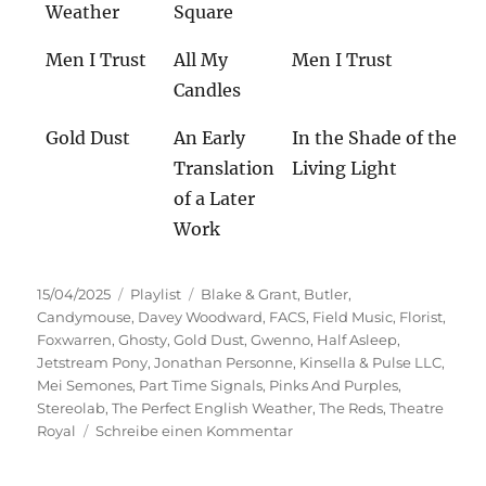
Weather
Square
Men I Trust
All My
Men I Trust
Candles
Gold Dust
An Early
In the Shade of the
Translation
Living Light
of a Later
Work
Veröffentlicht
Kategorien
Schlagwörter
15/04/2025
Playlist
Blake & Grant
,
Butler
,
am
Candymouse
,
Davey Woodward
,
FACS
,
Field Music
,
Florist
,
Foxwarren
,
Ghosty
,
Gold Dust
,
Gwenno
,
Half Asleep
,
Jetstream Pony
,
Jonathan Personne
,
Kinsella & Pulse LLC
,
Mei Semones
,
Part Time Signals
,
Pinks And Purples
,
Stereolab
,
The Perfect English Weather
,
The Reds
,
Theatre
zu
Royal
Schreibe einen Kommentar
Einfach
zuhören