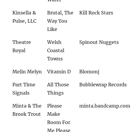
Kinsella &
Brutal, The
Kill Rock Stars
Pulse, LLC
Way You
Like
Theatre
Welsh
Spinout Nuggets
Royal
Coastal
Towns
Melin Melyn
Vitamin D
Blomonj
Part Time
All Those
Bubblewrap Records
Signals
Things
Minta & The
Please
minta.bandcamp.com
Brook Trout
Make
Room For
Me Please