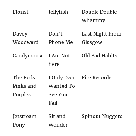
Florist
Jellyfish
Double Double
Whammy
Davey
Don't
Last Night From
Woodward
Phone Me
Glasgow
Candymouse
I Am Not
Old Bad Habits
here
The Reds,
I Only Ever
Fire Records
Pinks and
Wanted To
Purples
See You
Fail
Jetstream
Sit and
Spinout Nuggets
Pony
Wonder