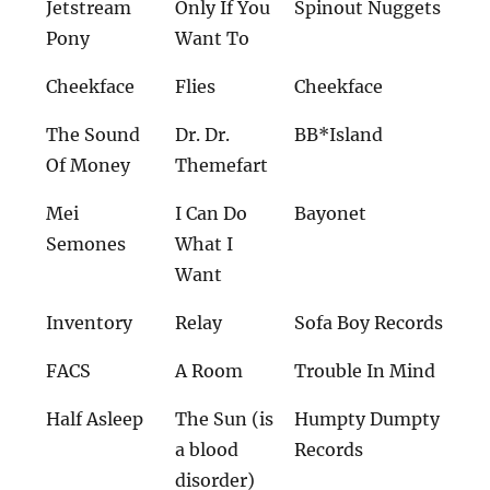
Jetstream
Only If You
Spinout Nuggets
Pony
Want To
Cheekface
Flies
Cheekface
The Sound
Dr. Dr.
BB*Island
Of Money
Themefart
Mei
I Can Do
Bayonet
Semones
What I
Want
Inventory
Relay
Sofa Boy Records
FACS
A Room
Trouble In Mind
Half Asleep
The Sun (is
Humpty Dumpty
a blood
Records
disorder)