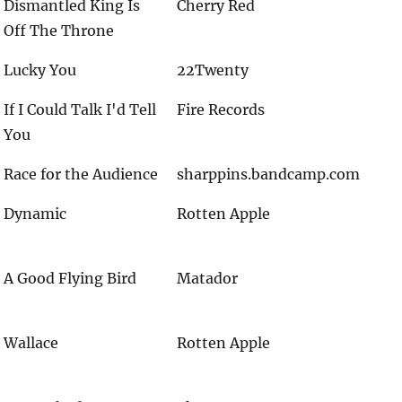
Dismantled King Is
Cherry Red
Off The Throne
Lucky You
22Twenty
If I Could Talk I'd Tell
Fire Records
You
Race for the Audience
sharppins.bandcamp.com
Dynamic
Rotten Apple
A Good Flying Bird
Matador
Wallace
Rotten Apple