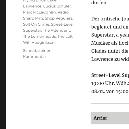
Flying Birds
,
Lake
,
dürfen.
Lawrence
,
Lucius Schuler
,
Marc McLaughlin
,
Radio
,
Sharp Pins
,
Shop Regulars
,
Der britische Jo
Soft On Crime
,
Street-Level
begleitet und ei
Superstar
,
The Attendant
,
Superstar, a yea
The Lemonheads
,
The Loft
,
Will Hodginkson
Musiker als hoc
Schreibe einen
Glades nutzt di
zu
Kommentar
Lawrence zu wi
Street-
Level
Superstar
Street-Level Su
19:00 Uhr. Wdh.
08.02. von 15:0
Artist