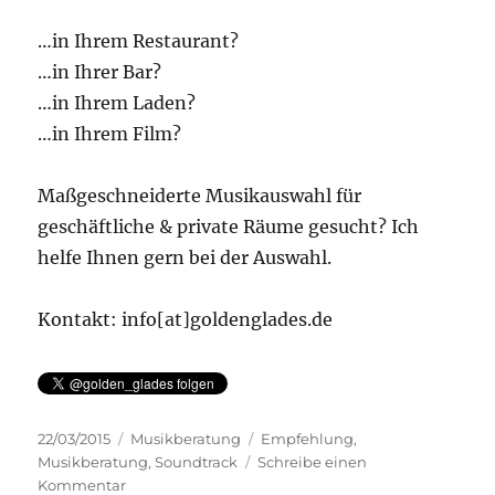
…in Ihrem Restaurant?
…in Ihrer Bar?
…in Ihrem Laden?
…in Ihrem Film?
Maßgeschneiderte Musikauswahl für
geschäftliche & private Räume gesucht? Ich
helfe Ihnen gern bei der Auswahl.
Kontakt: info[at]goldenglades.de
Veröffentlicht
Kategorien
Schlagwörter
22/03/2015
Musikberatung
Empfehlung
,
am
Musikberatung
,
Soundtrack
Schreibe einen
zu
Kommentar