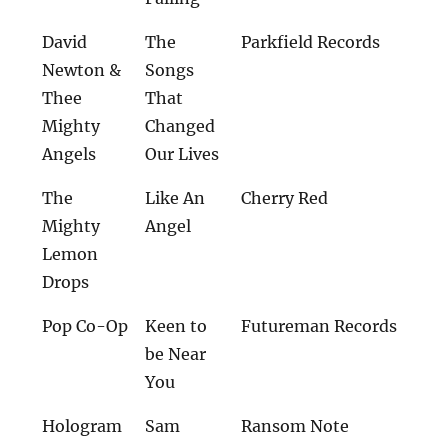
David
The
Parkfield Records
Newton &
Songs
Thee
That
Mighty
Changed
Angels
Our Lives
The
Like An
Cherry Red
Mighty
Angel
Lemon
Drops
Pop Co-Op
Keen to
Futureman Records
be Near
You
Hologram
Sam
Ransom Note