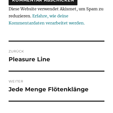
Diese Website verwendet Akismet, um Spam zu
reduzieren.
Erfahre, wie deine
Kommentardaten verarbeitet werden.
Beitragsnavigation
ZURÜCK
Pleasure Line
Vorheriger
Beitrag:
WEITER
Jede Menge Flötenklänge
Nächster
Beitrag: