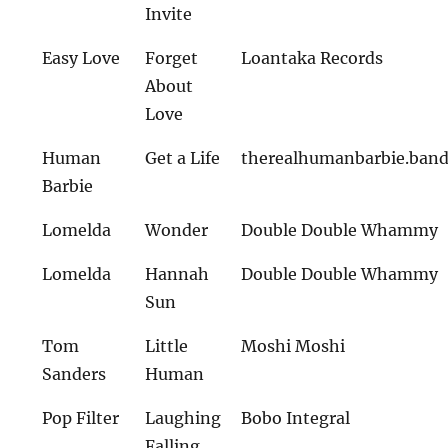
Invite
Easy Love
Forget
Loantaka Records
About
Love
Human
Get a Life
therealhumanbarbie.ban
Barbie
Lomelda
Wonder
Double Double Whammy
Lomelda
Hannah
Double Double Whammy
Sun
Tom
Little
Moshi Moshi
Sanders
Human
Pop Filter
Laughing
Bobo Integral
Falling