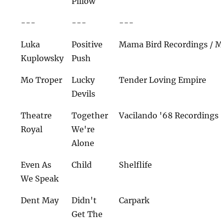
Pillow
---
---
---
Luka
Positive
Mama Bird Recordings /
Kuplowsky
Push
Mo Troper
Lucky
Tender Loving Empire
Devils
Theatre
Together
Vacilando '68 Recordings
Royal
We're
Alone
Even As
Child
Shelflife
We Speak
Dent May
Didn't
Carpark
Get The