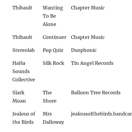
Thibault
Wanting
Chapter Music
To Be
Alone
Thibault
Continuer
Chapter Music
Stereolab
Pop Quiz
Duophonic
HaHa
Silk Rock
Tin Angel Records
Sounds
Collective
Slark
The
Balloon Tree Records
Moan
Shore
Jealous of
Mrs
jealousofthebirds.bandc
the Birds
Dalloway