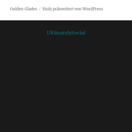
Golden Glades
Stolz präsentiert von WordPress
Social media & sharing icons powered by
UltimatelySocial