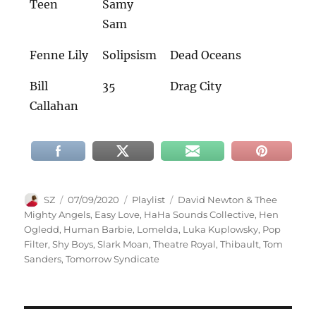
Teen
Samy
Sam
Fenne Lily
Solipsism
Dead Oceans
Bill
35
Drag City
Callahan
Autor
Veröffentlicht
Kategorien
Schlagwörter
SZ
07/09/2020
Playlist
David Newton & Thee
am
Mighty Angels
,
Easy Love
,
HaHa Sounds Collective
,
Hen
Ogledd
,
Human Barbie
,
Lomelda
,
Luka Kuplowsky
,
Pop
Filter
,
Shy Boys
,
Slark Moan
,
Theatre Royal
,
Thibault
,
Tom
Sanders
,
Tomorrow Syndicate