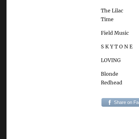
The Lilac
Time
Field Music
S K Y T O N E
LOVING
Blonde
Redhead
Share on F