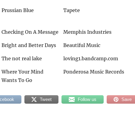
Prussian Blue
Tapete
Checking On A Message
Memphis Industries
Bright and Better Days
Beautiful Music
The not real lake
loving1.bandcamp.com
Where Your Mind
Ponderosa Music Records
Wants To Go
acebook
Tweet
Follow us
Save