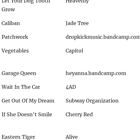
Let Your Dog Tooth
Heavenly
Grow
Caliban
Jade Tree
Patchwork
dropkickmusic.bandcamp.co
Vegetables
Capitol
Garage Queen
heyanna.bandcamp.com
Wait In The Car
4AD
Get Out Of My Dream
Subway Organization
If She Doesn't Smile
Cherry Red
Eastern Tiger
Alive