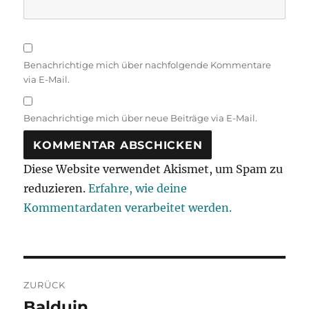
Benachrichtige mich über nachfolgende Kommentare
via E-Mail.
Benachrichtige mich über neue Beiträge via E-Mail.
Diese Website verwendet Akismet, um Spam zu
reduzieren.
Erfahre, wie deine
Kommentardaten verarbeitet werden.
Beitragsnavigation
ZURÜCK
Balduin
Vorheriger