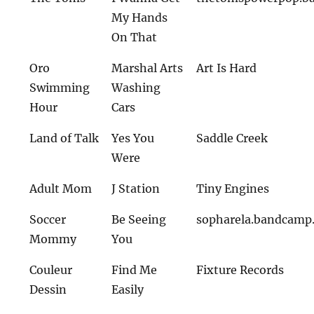
My Hands
On That
Oro
Marshal Arts
Art Is Hard
Swimming
Washing
Hour
Cars
Land of Talk
Yes You
Saddle Creek
Were
Adult Mom
J Station
Tiny Engines
Soccer
Be Seeing
sopharela.bandcamp
Mommy
You
Couleur
Find Me
Fixture Records
Dessin
Easily