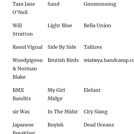
Tara Jane
Sand
Gnomonsong
O'Neil
Will
Light Blue
Bella Union
Stratton
Raoul Vignal
Side By Side
Talitres
Woodpigeon
Brutish Birds
wiaiwya.bandcamp.
& Norman
Blake
BMX
My Girl
Elefant
Bandits
Midge
sir Was
In The Midst
City Slang
Japanese
Boyish
Dead Oceans
Breakfast