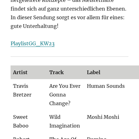
hergeleitete Konzepte ­– das Meisterhafte
findet sich auf ganz unterschiedlichen Ebenen.
In dieser Sendung sorgt es vor allem für eines:
gute Unterhaltung!
PlaylistGG_KW23
Artist
Track
Label
Travis
Are You Ever
Human Sounds
Bretzer
Gonna
Change?
Sweet
Wild
Moshi Moshi
Baboo
Imagination