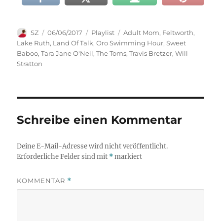
Autor
Veröffentlicht
Kategorien
Schlagwörter
SZ
06/06/2017
Playlist
Adult Mom
,
Feltworth
,
am
Lake Ruth
,
Land Of Talk
,
Oro Swimming Hour
,
Sweet
Baboo
,
Tara Jane O'Neil
,
The Toms
,
Travis Bretzer
,
Will
Stratton
Schreibe einen Kommentar
Deine E-Mail-Adresse wird nicht veröffentlicht.
Erforderliche Felder sind mit
*
markiert
KOMMENTAR
*