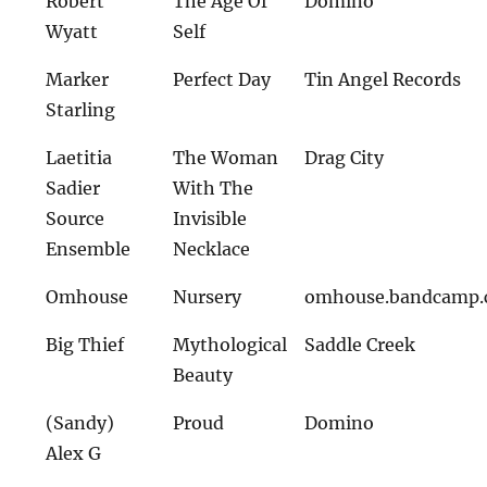
Robert
The Age Of
Domino
Wyatt
Self
Marker
Perfect Day
Tin Angel Records
Starling
Laetitia
The Woman
Drag City
Sadier
With The
Source
Invisible
Ensemble
Necklace
Omhouse
Nursery
omhouse.bandcamp
Big Thief
Mythological
Saddle Creek
Beauty
(Sandy)
Proud
Domino
Alex G