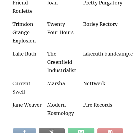
Friend
Joan
Pretty Purgatory
Roulette
Trimdon
Twenty-
Borley Rectory
Grange
Four Hours
Explosion
Lake Ruth
The
lakeruth.bandcamp.
Greenfield
Industrialist
Current
Marsha
Nettwerk
Swell
Jane Weaver
Modern
Fire Records
Kosmology