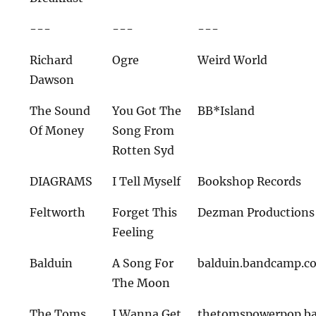
---
---
---
Richard
Ogre
Weird World
Dawson
The Sound
You Got The
BB*Island
Of Money
Song From
Rotten Syd
DIAGRAMS
I Tell Myself
Bookshop Records
Feltworth
Forget This
Dezman Productions
Feeling
Balduin
A Song For
balduin.bandcamp.c
The Moon
The Toms
I Wanna Get
thetomspowerpop.b