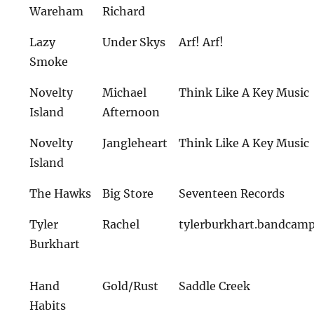
Wareham
Richard
Lazy
Under Skys
Arf! Arf!
Smoke
Novelty
Michael
Think Like A Key Music
Island
Afternoon
Novelty
Jangleheart
Think Like A Key Music
Island
The Hawks
Big Store
Seventeen Records
Tyler
Rachel
tylerburkhart.bandcam
Burkhart
Hand
Gold/Rust
Saddle Creek
Habits