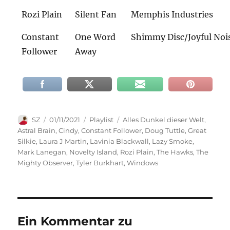
Rozi Plain
Silent Fan
Memphis Industries
Constant
One Word
Shimmy Disc/Joyful Noi
Follower
Away
Autor
Veröffentlicht
Kategorien
Schlagwörter
SZ
01/11/2021
Playlist
Alles Dunkel dieser Welt
,
am
Astral Brain
,
Cindy
,
Constant Follower
,
Doug Tuttle
,
Great
Silkie
,
Laura J Martin
,
Lavinia Blackwall
,
Lazy Smoke
,
Mark Lanegan
,
Novelty Island
,
Rozi Plain
,
The Hawks
,
The
Mighty Observer
,
Tyler Burkhart
,
Windows
Ein Kommentar zu