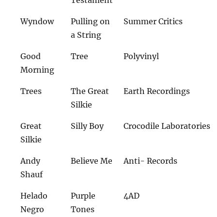
Testament
Wyndow
Pulling on
Summer Critics
a String
Good
Tree
Polyvinyl
Morning
Trees
The Great
Earth Recordings
Silkie
Great
Silly Boy
Crocodile Laboratories
Silkie
Andy
Believe Me
Anti- Records
Shauf
Helado
Purple
4AD
Negro
Tones