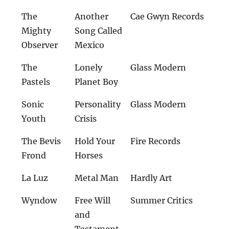
The
Another
Cae Gwyn Records
Mighty
Song Called
Observer
Mexico
The
Lonely
Glass Modern
Pastels
Planet Boy
Sonic
Personality
Glass Modern
Youth
Crisis
The Bevis
Hold Your
Fire Records
Frond
Horses
La Luz
Metal Man
Hardly Art
Wyndow
Free Will
Summer Critics
and