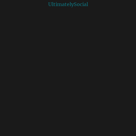
UltimatelySocial