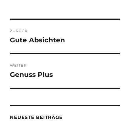
Beitragsnavigation
ZURÜCK
Gute Absichten
Vorheriger
Beitrag:
WEITER
Genuss Plus
Nächster
Beitrag:
NEUESTE BEITRÄGE