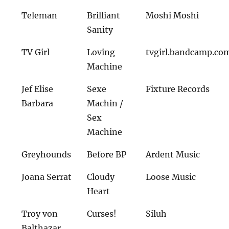
Teleman
Brilliant
Moshi Moshi
Sanity
TV Girl
Loving
tvgirl.bandcamp.co
Machine
Jef Elise
Sexe
Fixture Records
Barbara
Machin /
Sex
Machine
Greyhounds
Before BP
Ardent Music
Joana Serrat
Cloudy
Loose Music
Heart
Troy von
Curses!
Siluh
Balthazar