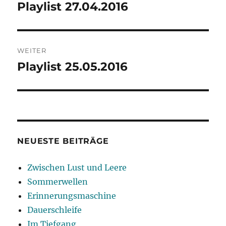
Playlist 27.04.2016
Vorheriger
Beitrag:
WEITER
Playlist 25.05.2016
Nächster
Beitrag:
NEUESTE BEITRÄGE
Zwischen Lust und Leere
Sommerwellen
Erinnerungsmaschine
Dauerschleife
Im Tiefgang