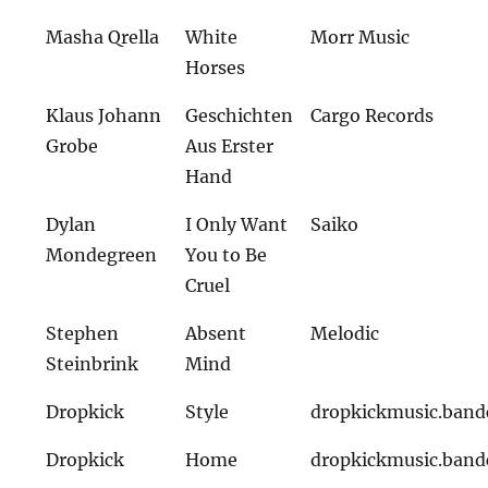
Masha Qrella
White
Morr Music
Horses
Klaus Johann
Geschichten
Cargo Records
Grobe
Aus Erster
Hand
Dylan
I Only Want
Saiko
Mondegreen
You to Be
Cruel
Stephen
Absent
Melodic
Steinbrink
Mind
Dropkick
Style
dropkickmusic.ban
Dropkick
Home
dropkickmusic.ban