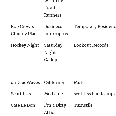
With The
Front
Runners
Rob Crow's
Business
Temporary Residen
Gloomy Place
Interruptus
Hockey Night
Saturday
Lookout Records
Night
Gallop
---
---
---
onDeadWaves
California
Mute
Scott Liss
Medicine
scottliss.bandcamp
Cate Le Bon
I'm a Dirty
Turnstile
Attic