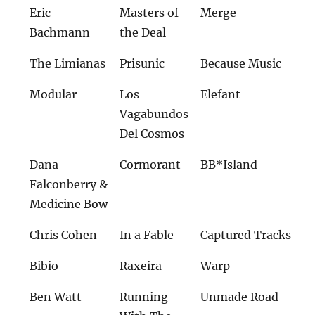
Eric
Masters of
Merge
Bachmann
the Deal
The Limianas
Prisunic
Because Music
Modular
Los
Elefant
Vagabundos
Del Cosmos
Dana
Cormorant
BB*Island
Falconberry &
Medicine Bow
Chris Cohen
In a Fable
Captured Tracks
Bibio
Raxeira
Warp
Ben Watt
Running
Unmade Road