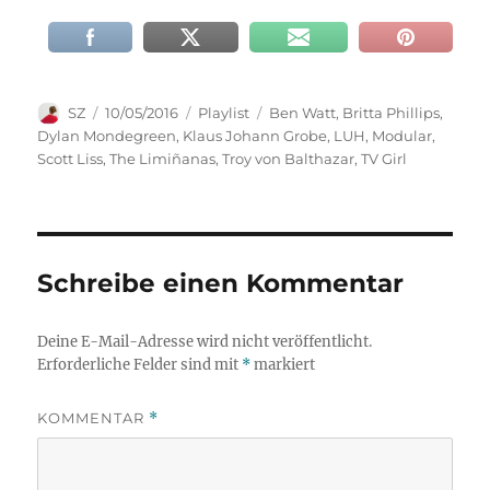
Autor
Veröffentlicht
Kategorien
Schlagwörter
SZ
10/05/2016
Playlist
Ben Watt
,
Britta Phillips
,
am
Dylan Mondegreen
,
Klaus Johann Grobe
,
LUH
,
Modular
,
Scott Liss
,
The Limiñanas
,
Troy von Balthazar
,
TV Girl
Schreibe einen Kommentar
Deine E-Mail-Adresse wird nicht veröffentlicht.
Erforderliche Felder sind mit
*
markiert
KOMMENTAR
*