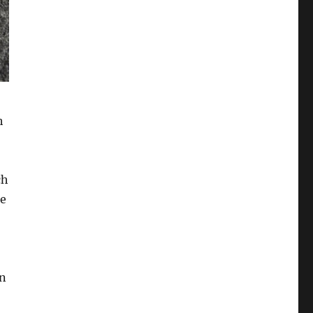
h
ch
he
on