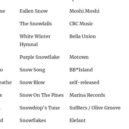
one
Fallen Snow
Moshi Moshi
The Snowfalls
CRC Music
White Winter
Bella Union
Hymnal
Purple Snowflake
Motown
co
Snow Song
BB*Island
eathe
Snow Blow
self-released
s
Snow On The Pines
Marina Records
n
Snowdrop's Tune
SufRecs / Olive Groove
rd
Snowflakes
Elefant