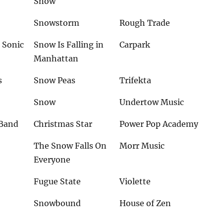
Snow
Snowstorm
Rough Trade
 Sonic
Snow Is Falling in
Carpark
Manhattan
s
Snow Peas
Trifekta
Snow
Undertow Music
 Band
Christmas Star
Power Pop Academy
The Snow Falls On
Morr Music
Everyone
Fugue State
Violette
Snowbound
House of Zen