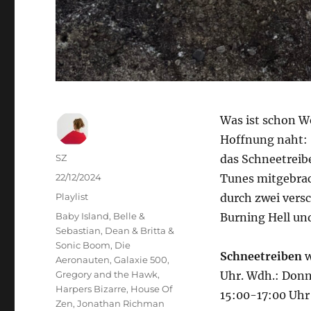
Was ist schon W
Hoffnung naht: 
Autor
SZ
das Schneetreib
Veröffentlicht
22/12/2024
Tunes mitgebrac
am
Kategorien
Playlist
durch zwei vers
Schlagwörter
Baby Island
,
Belle &
Burning Hell un
Sebastian
,
Dean & Britta &
Sonic Boom
,
Die
Schneetreiben
w
Aeronauten
,
Galaxie 500
,
Gregory and the Hawk
,
Uhr. Wdh.: Donn
Harpers Bizarre
,
House Of
15:00-17:00 Uhr
Zen
,
Jonathan Richman