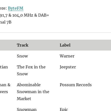
ere:
ByteFM
1,7 & 104,0 MHz & DAB+
nal 7B
Track
Label
e
Snow
Warner
tian
The Fox in the
Jeepster
Snow
man &
Abominable
Possum Records
vers
Snowman in the
Market
Snowman
Epic