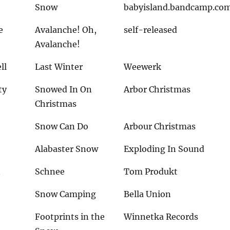
Snow
babyisland.bandcamp.co
e
Avalanche! Oh,
self-released
Avalanche!
ll
Last Winter
Weewerk
ty
Snowed In On
Arbor Christmas
Christmas
Snow Can Do
Arbour Christmas
Alabaster Snow
Exploding In Sound
n
Schnee
Tom Produkt
Snow Camping
Bella Union
Footprints in the
Winnetka Records