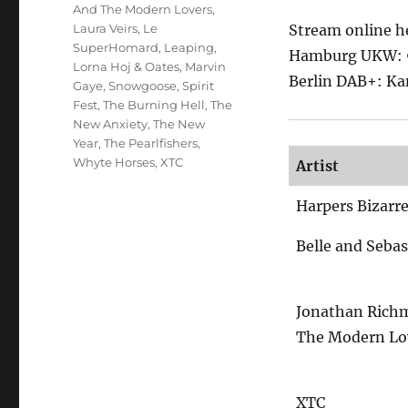
And The Modern Lovers
,
Laura Veirs
,
Le
Stream online h
SuperHomard
,
Leaping
,
Hamburg UKW: 9
Lorna Hoj & Oates
,
Marvin
Berlin DAB+: Ka
Gaye
,
Snowgoose
,
Spirit
Fest
,
The Burning Hell
,
The
New Anxiety
,
The New
Year
,
The Pearlfishers
,
Whyte Horses
,
XTC
Artist
Harpers Bizarr
Belle and Sebas
Jonathan Rich
The Modern Lo
XTC