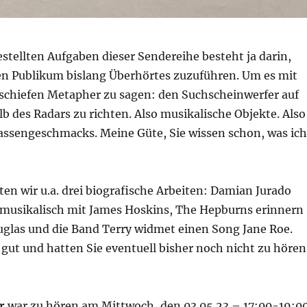
estellten Aufgaben dieser Sendereihe besteht ja darin,
en Publikum bislang Überhörtes zuzuführen. Um es mit
 schiefen Metapher zu sagen: den Suchscheinwerfer auf
b des Radars zu richten. Also musikalische Objekte. Also
assengeschmacks. Meine Güte, Sie wissen schon, was ich
en wir u.a. drei biografische Arbeiten: Damian Jurado
h musikalisch mit James Hoskins, The Hepburns erinnern
las und die Band Terry widmet einen Song Jane Roe.
r gut und hatten Sie eventuell bisher noch nicht zu hören
ar
war zu hören am Mittwoch, den 03.05.23 – 17:00-19:0