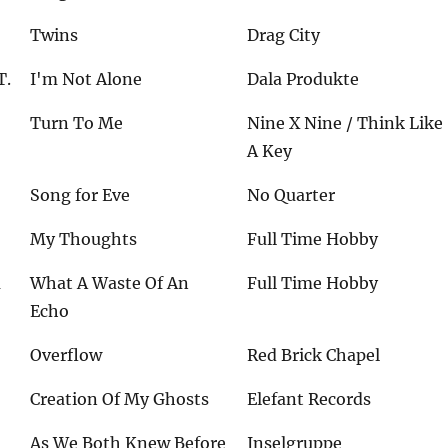
Twins
Drag City
T.
I'm Not Alone
Dala Produkte
Turn To Me
Nine X Nine / Think Like
A Key
Song for Eve
No Quarter
My Thoughts
Full Time Hobby
m
What A Waste Of An
Full Time Hobby
Echo
Overflow
Red Brick Chapel
Creation Of My Ghosts
Elefant Records
As We Both Knew Before
Inselgruppe