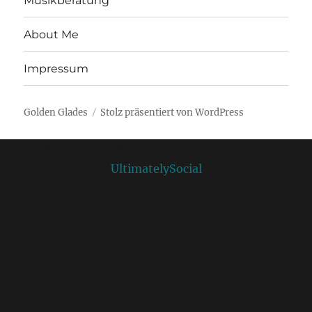
Musikberatung
About Me
Impressum
Golden Glades
Stolz präsentiert von WordPress
Social media & sharing icons powered by
UltimatelySocial