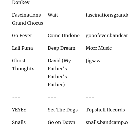
Donkey
Fascinations
Wait
fascinationsgran
Grand Chorus
Go Fever
Come Undone
gooofever.bandc
Lali Puna
Deep Dream
Morr Music
Ghost
David (My
Jigsaw
Thoughts
Father's
Father's
Father)
---
---
---
YEYEY
Set The Dogs
Topshelf Records
Snails
Go on Down
snails.bandcamp.