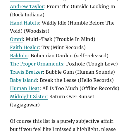
Andrew Taylor
: From The Outside Looking In
(Rock Indiana)
Hand Habits
: Wildly Idle (Humble Before The
Void) (Woodsist)
Omni
: Multi-Task (Trouble In Mind)
Faith Healer
: Try (Mint Records)
Balduin
: Bohemian Garden (self-released)
The Proper Ornaments
: Foxhole (Tough Love)
Travis Bretzer
: Bubble Gum (Human Sounds)
Baby Island
: Break the Lease (Hello Records)
Human Heat
: All Is Too Much (Offline Records)
Midnight Sister:
Saturn Over Sunset
(Jagjaguwar)
Of course this list is a purely subjective affair,
but if you feel like I missed a highlight, please