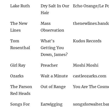
Lake Ruth
Dry Salt In Our
Echo Orange/Le Po
Hair
The New
Mass
thenewlines.ban
Lines
Observation
Tom
What's
Kudos Records
Rosenthal
Getting You
Down, James?
Girl Ray
Preacher
Moshi Moshi
Ozarks
Wait a Minute
castleozarks.com
The Parson
Out of Range
You Are The Cosm
Red Heads
Songs For
Earwigging
songsforwalter.b