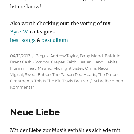
let me know!!
Also worth checking out: the voting of my
ByteFM
colleagues
best songs
&
best album
Veröffentlicht
Kategorien
Schlagwörter
04/12/2017
Blog
Andrew Taylor
,
Baby Island
,
Balduin
,
am
Brent Cash
,
Corridor
,
Crepes
,
Faith Healer
,
Hand Habits
,
Human Heat
,
Mauno
,
Midnight Sister
,
Omni
,
Raoul
Vignal
,
Sweet Baboo
,
The Parson Red Heads
,
The Proper
Ornaments
,
This Is The Kit
,
Travis Bretzer
Schreibe einen
zu
Kommentar
Best
of
2017
Neue Liebe
Mit der Liebe zur Musik verhält es sich wie mit