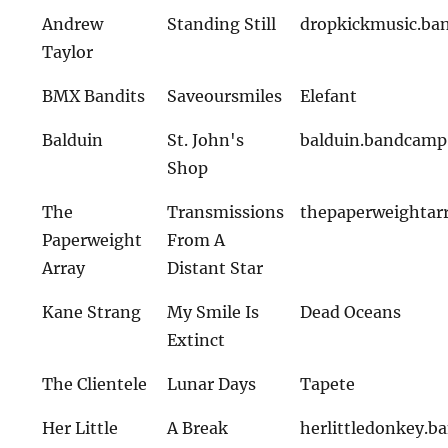
Andrew
Standing Still
dropkickmusic.b
Taylor
BMX Bandits
Saveoursmiles
Elefant
Balduin
St. John's
balduin.bandcam
Shop
The
Transmissions
thepaperweightar
Paperweight
From A
Array
Distant Star
Kane Strang
My Smile Is
Dead Oceans
Extinct
The Clientele
Lunar Days
Tapete
Her Little
A Break
herlittledonkey.