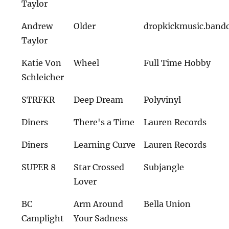
Taylor
Andrew
Older
dropkickmusic.ban
Taylor
Katie Von
Wheel
Full Time Hobby
Schleicher
STRFKR
Deep Dream
Polyvinyl
Diners
There's a Time
Lauren Records
Diners
Learning Curve
Lauren Records
SUPER 8
Star Crossed
Subjangle
Lover
BC
Arm Around
Bella Union
Camplight
Your Sadness