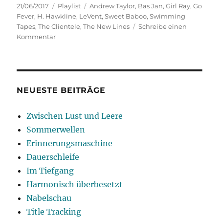
Veröffentlicht
Kategorien
Schlagwörter
21/06/2017
Playlist
Andrew Taylor
,
Bas Jan
,
Girl Ray
,
Go
am
Fever
,
H. Hawkline
,
LeVent
,
Sweet Baboo
,
Swimming
Tapes
,
The Clientele
,
The New Lines
Schreibe einen
zu
Kommentar
Neue
Liebe
NEUESTE BEITRÄGE
Zwischen Lust und Leere
Sommerwellen
Erinnerungsmaschine
Dauerschleife
Im Tiefgang
Harmonisch überbesetzt
Nabelschau
Title Tracking