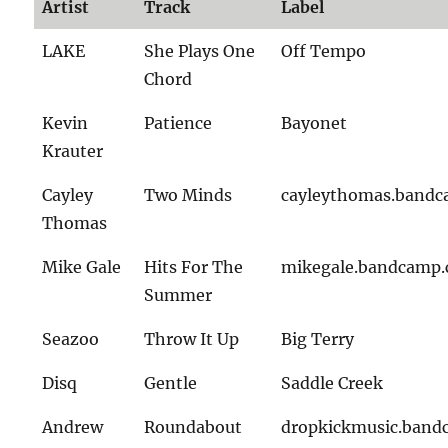
Artist
Track
Label
LAKE
She Plays One
Off Tempo
Chord
Kevin
Patience
Bayonet
Krauter
Cayley
Two Minds
cayleythomas.band
Thomas
Mike Gale
Hits For The
mikegale.bandcamp
Summer
Seazoo
Throw It Up
Big Terry
Disq
Gentle
Saddle Creek
Andrew
Roundabout
dropkickmusic.ban