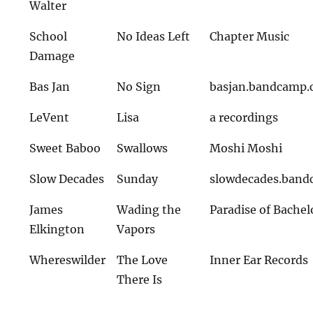
Walter
School
No Ideas Left
Chapter Music
Damage
Bas Jan
No Sign
basjan.bandcamp
LeVent
Lisa
a recordings
Sweet Baboo
Swallows
Moshi Moshi
Slow Decades
Sunday
slowdecades.ban
James
Wading the
Paradise of Bachel
Elkington
Vapors
Whereswilder
The Love
Inner Ear Records
There Is