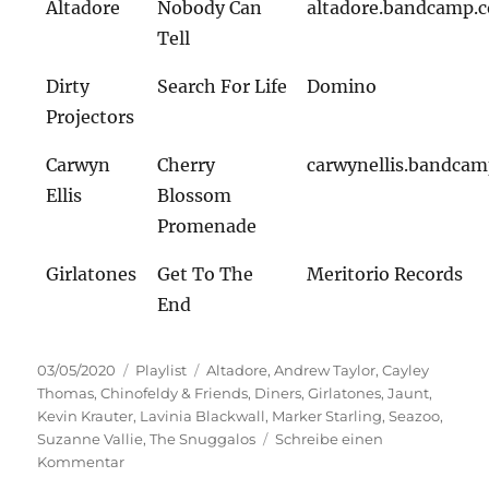
Altadore
Nobody Can
altadore.bandcamp.
Tell
Dirty
Search For Life
Domino
Projectors
Carwyn
Cherry
carwynellis.bandca
Ellis
Blossom
Promenade
Girlatones
Get To The
Meritorio Records
End
Veröffentlicht
Kategorien
Schlagwörter
03/05/2020
Playlist
Altadore
,
Andrew Taylor
,
Cayley
am
Thomas
,
Chinofeldy & Friends
,
Diners
,
Girlatones
,
Jaunt
,
Kevin Krauter
,
Lavinia Blackwall
,
Marker Starling
,
Seazoo
,
Suzanne Vallie
,
The Snuggalos
Schreibe einen
zu
Kommentar
All