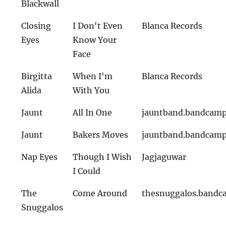
Blackwall
Closing
I Don't Even
Blanca Records
Eyes
Know Your
Face
Birgitta
When I'm
Blanca Records
Alida
With You
Jaunt
All In One
jauntband.bandcam
Jaunt
Bakers Moves
jauntband.bandcam
Nap Eyes
Though I Wish
Jagjaguwar
I Could
The
Come Around
thesnuggalos.band
Snuggalos