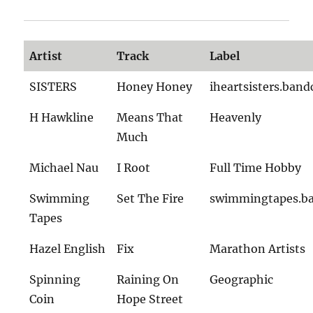
Artist
Track
Label
SISTERS
Honey Honey
iheartsisters.ban
H Hawkline
Means That
Heavenly
Much
Michael Nau
I Root
Full Time Hobby
Swimming
Set The Fire
swimmingtapes.b
Tapes
Hazel English
Fix
Marathon Artists
Spinning
Raining On
Geographic
Coin
Hope Street