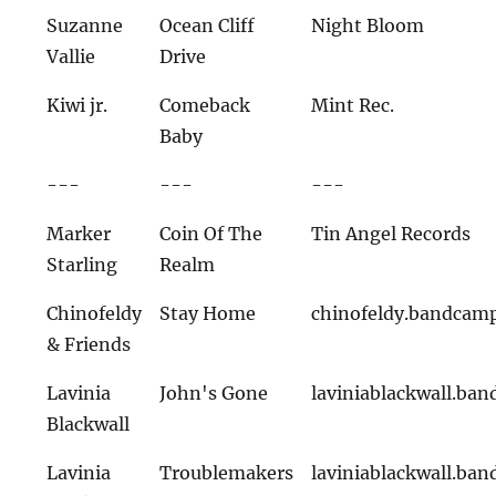
Suzanne
Ocean Cliff
Night Bloom
Vallie
Drive
Kiwi jr.
Comeback
Mint Rec.
Baby
---
---
---
Marker
Coin Of The
Tin Angel Records
Starling
Realm
Chinofeldy
Stay Home
chinofeldy.bandcam
& Friends
Lavinia
John's Gone
laviniablackwall.ba
Blackwall
Lavinia
Troublemakers
laviniablackwall.ba