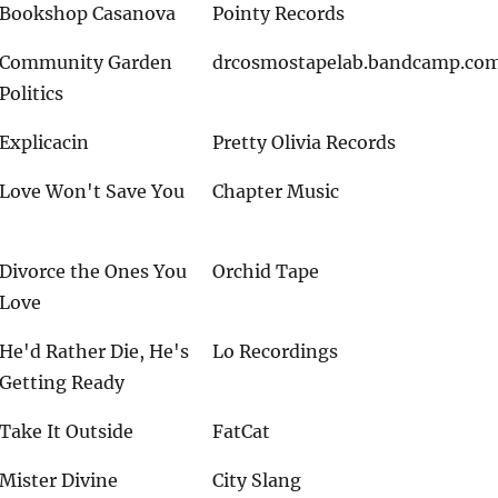
Bookshop Casanova
Pointy Records
Community Garden
drcosmostapelab.bandcamp.co
Politics
Explicacin
Pretty Olivia Records
Love Won't Save You
Chapter Music
Divorce the Ones You
Orchid Tape
Love
He'd Rather Die, He's
Lo Recordings
Getting Ready
Take It Outside
FatCat
Mister Divine
City Slang