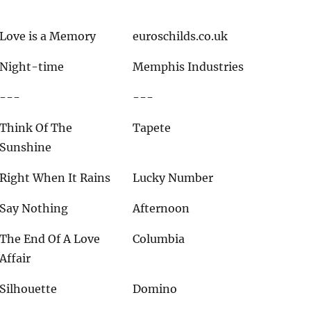
Love is a Memory
euroschilds.co.uk
Night-time
Memphis Industries
---
---
Think Of The
Tapete
Sunshine
Right When It Rains
Lucky Number
Say Nothing
Afternoon
The End Of A Love
Columbia
Affair
Silhouette
Domino