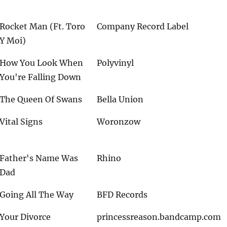
Rocket Man (Ft. Toro
Company Record Label
Y Moi)
How You Look When
Polyvinyl
You're Falling Down
The Queen Of Swans
Bella Union
Vital Signs
Woronzow
Father's Name Was
Rhino
Dad
Going All The Way
BFD Records
Your Divorce
princessreason.bandcamp.com