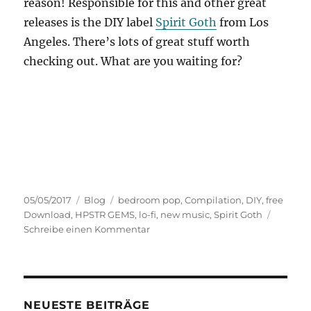
reason! Responsible for this and other great
releases is the DIY label
Spirit Goth
from Los
Angeles. There’s lots of great stuff worth
checking out. What are you waiting for?
Veröffentlicht
Kategorien
Schlagwörter
05/05/2017
Blog
bedroom pop
,
Compilation
,
DIY
,
free
am
Download
,
HPSTR GEMS
,
lo-fi
,
new music
,
Spirit Goth
zu
Schreibe einen Kommentar
HPSTR
GEMS
NEUESTE BEITRÄGE