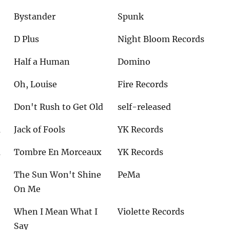
Bystander
Spunk
D Plus
Night Bloom Records
Half a Human
Domino
Oh, Louise
Fire Records
Don't Rush to Get Old
self-released
m
Jack of Fools
YK Records
m
Tombre En Morceaux
YK Records
The Sun Won't Shine
PeMa
On Me
When I Mean What I
Violette Records
Say