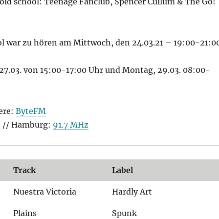
 old school: Teenage Fanclub, Spencer Cullum & The Go!
ol war zu hören am Mittwoch, den 24.03.21 – 19:00-21:0
27.03. von 15:00-17:00 Uhr und Montag, 29.03. 08:00-
ere:
ByteFM
z
// Hamburg:
91.7 MHz
Track
Label
Nuestra Victoria
Hardly Art
Plains
Spunk