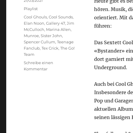
21/03/2021
Heute gibt es be
am
Kategorien
Playlist
hören. Musik, d
Schlagwörter
Cool Ghouls
,
Cool Sounds
,
orientiert. Mit 
Elan Noon
,
Gallery 47
,
Jim
führen:
McCulloch
,
Marina Allen
,
Munroe
,
Sister John
,
Spencer Cullum
,
Teenage
Das Sextett Coo
Fanclub
,
Tex Crick
,
The Go!
«Bystander» ein
Team
dort garniert m
Schreibe einen
Underground.
zu
Kommentar
Cool
&
Auch bei Cool Gh
Old
Insbesondere de
School
Pop und Garagen
aktuellen Album
seinen lässigen