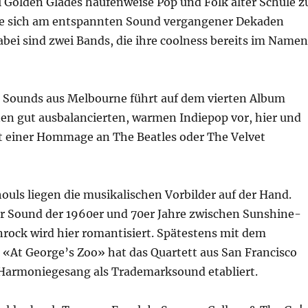
i Golden Glades haufenweise Pop und Folk alter Schule z
ie sich am entspannten Sound vergangener Dekaden
dabei sind zwei Bands, die ihre coolness bereits im Namen
l Sounds aus Melbourne führt auf dem vierten Album
en gut ausbalancierten, warmen Indiepop vor, hier und
it einer Hommage an The Beatles oder The Velvet
ouls liegen die musikalischen Vorbilder auf der Hand.
r Sound der 1960er und 70er Jahre zwischen Sunshine-
rock wird hier romantisiert. Spätestens mit dem
 «At George’s Zoo» hat das Quartett aus San Francisco
 Harmoniegesang als Trademarksound etabliert.