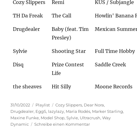
Cozy Slippers
Remi
KUS / Subjangle
TH Da Freak
The Call
Howlin' Banana 
Drugdealer
Baby (feat. Tim
Mexican Summe
Presley)
Sylvie
Shooting Star
Full Time Hobby
Disq
Prize Contest
Saddle Creek
Life
the sheaves
Hit Silly
Moone Records
Veröffentlicht
Kategorien
Schlagwörter
31/10/2022
Playlist
Cozy Slippers
,
Dear Nora
,
am
Drugdealer
,
EggS
,
lazylazy
,
Maria Rodés
,
Marker Starling
,
Maxine Funke
,
Model Shop
,
Sylvie
,
Ultracrush
,
Way
zu
Dynamic
Schreibe einen Kommentar
Vertraute
Klänge