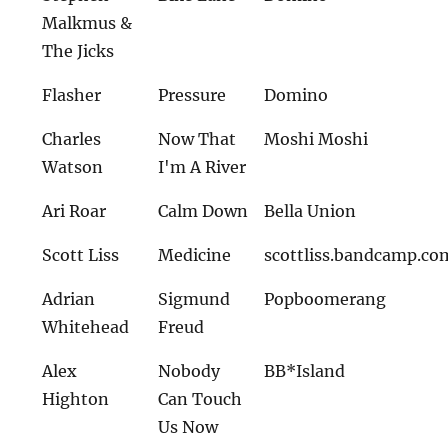
Malkmus &
The Jicks
Flasher
Pressure
Domino
Charles
Now That
Moshi Moshi
Watson
I'm A River
Ari Roar
Calm Down
Bella Union
Scott Liss
Medicine
scottliss.bandcamp.co
Adrian
Sigmund
Popboomerang
Whitehead
Freud
Alex
Nobody
BB*Island
Highton
Can Touch
Us Now