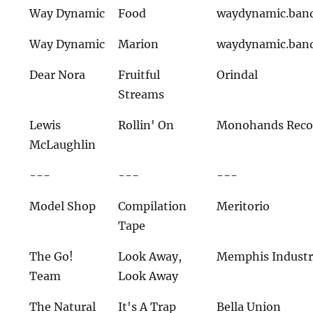
Way Dynamic
Food
waydynamic.ban
Way Dynamic
Marion
waydynamic.ban
Dear Nora
Fruitful
Orindal
Streams
Lewis
Rollin' On
Monohands Reco
McLaughlin
---
---
---
Model Shop
Compilation
Meritorio
Tape
The Go!
Look Away,
Memphis Industr
Team
Look Away
The Natural
It's A Trap
Bella Union