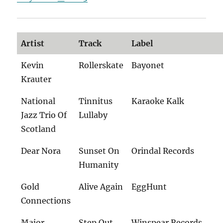
Artist
Track
Label
Kevin
Rollerskate
Bayonet
Krauter
National
Tinnitus
Karaoke Kalk
Jazz Trio Of
Lullaby
Scotland
Dear Nora
Sunset On
Orindal Records
Humanity
Gold
Alive Again
EggHunt
Connections
Major
Step Out
Winspear Records