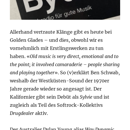
Allerhand vertraute Klänge gibt es heute bei
Golden Glades – und dies, obwohl wir es
vornehmlich mit Erstlingswerken zu tun
haben. «
Old music is very direct, emotional and to
the point; it involved camaraderie – people sharing
and playing together
». So (v)erklärt Ben Schwab,
weshalb der Westküsten-Sound der 1970er
Jahre gerade wieder so angesagt ist. Der
Kalifornier gibt sein Debüt als
Sylvie
und ist
zugleich als Teil des Softrock-Kollektivs
Drugdealer
aktiv.
Der Australier Dylan Young alias
Way Dynamic