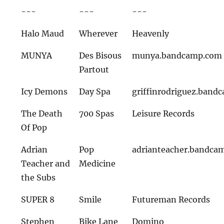
---
---
---
Halo Maud
Wherever
Heavenly
MUNYA
Des Bisous
munya.bandcamp.com
Partout
Icy Demons
Day Spa
griffinrodriguez.band
The Death
700 Spas
Leisure Records
Of Pop
Adrian
Pop
adrianteacher.bandca
Teacher and
Medicine
the Subs
SUPER 8
Smile
Futureman Records
Stephen
Bike Lane
Domino