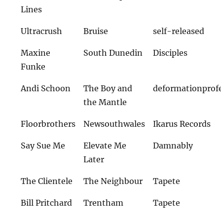
Lines
Ultracrush
Bruise
self-released
Maxine
South Dunedin
Disciples
Funke
Andi Schoon
The Boy and
deformationprof
the Mantle
Floorbrothers
Newsouthwales
Ikarus Records
Say Sue Me
Elevate Me
Damnably
Later
The Clientele
The Neighbour
Tapete
Bill Pritchard
Trentham
Tapete