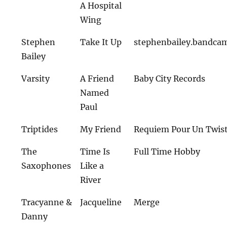
A Hospital
Wing
Stephen
Take It Up
stephenbailey.bandca
Bailey
Varsity
A Friend
Baby City Records
Named
Paul
Triptides
My Friend
Requiem Pour Un Twis
The
Time Is
Full Time Hobby
Saxophones
Like a
River
Tracyanne &
Jacqueline
Merge
Danny