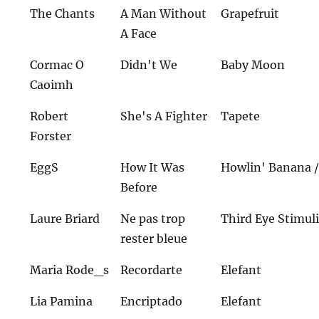
The Chants
A Man Without
Grapefruit
A Face
Cormac O
Didn't We
Baby Moon
Caoimh
Robert
She's A Fighter
Tapete
Forster
EggS
How It Was
Howlin' Banana /
Before
Laure Briard
Ne pas trop
Third Eye Stimul
rester bleue
Maria Rode_s
Recordarte
Elefant
Lia Pamina
Encriptado
Elefant