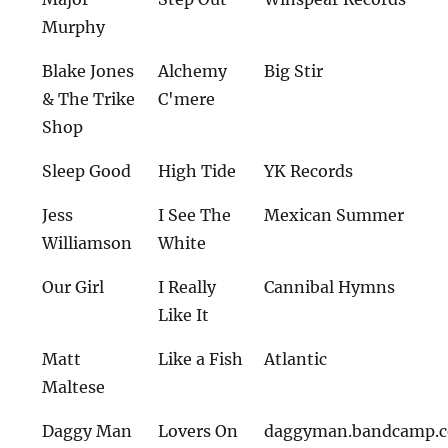
Murphy
Blake Jones
Alchemy
Big Stir
& The Trike
C'mere
Shop
Sleep Good
High Tide
YK Records
Jess
I See The
Mexican Summer
Williamson
White
Our Girl
I Really
Cannibal Hymns
Like It
Matt
Like a Fish
Atlantic
Maltese
Daggy Man
Lovers On
daggyman.bandcamp.