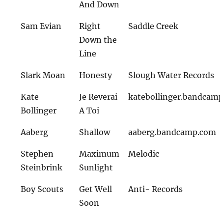
And Down
Sam Evian
Right
Saddle Creek
Down the
Line
Slark Moan
Honesty
Slough Water Records
Kate
Je Reverai
katebollinger.bandca
Bollinger
A Toi
Aaberg
Shallow
aaberg.bandcamp.com
Stephen
Maximum
Melodic
Steinbrink
Sunlight
Boy Scouts
Get Well
Anti- Records
Soon