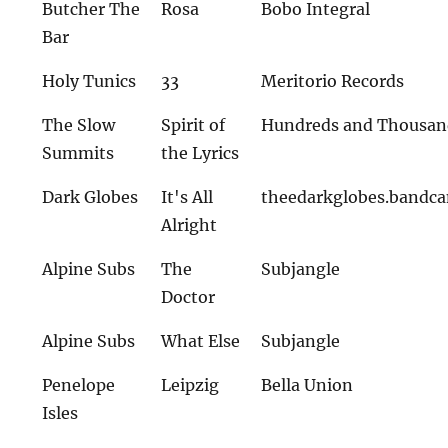
Butcher The
Rosa
Bobo Integral
Bar
Holy Tunics
33
Meritorio Records
The Slow
Spirit of
Hundreds and Thousan
Summits
the Lyrics
Dark Globes
It's All
theedarkglobes.bandc
Alright
Alpine Subs
The
Subjangle
Doctor
Alpine Subs
What Else
Subjangle
Penelope
Leipzig
Bella Union
Isles