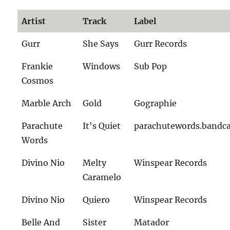
Artist
Track
Label
Gurr
She Says
Gurr Records
Frankie
Windows
Sub Pop
Cosmos
Marble Arch
Gold
Gographie
Parachute
It's Quiet
parachutewords.band
Words
Divino Nio
Melty
Winspear Records
Caramelo
Divino Nio
Quiero
Winspear Records
Belle And
Sister
Matador