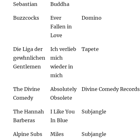
Sebastian
Buddha
Buzzcocks
Ever
Domino
Fallen in
Love
Die Liga der
Ich verlieb
Tapete
gewhnlichen
mich
Gentlemen
wieder in
mich
The Divine
Absolutely
Divine Comedy Records
Comedy
Obsolete
The Hannah
I Like You
Subjangle
Barberas
In Blue
Alpine Subs
Miles
Subjangle