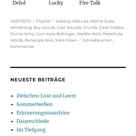
Dehd
Lucky
Fire Talk
Veröffentlicht
Kategorien
Schlagwörter
14/07/2019
Playlist
Aaberg
,
Ada Lea
,
Alpine Subs
,
am
Armstrong
,
Boy Scouts
,
Cool Sounds
,
Crumb
,
Dark Globes
,
Divino Niño
,
Gurr
,
Kate Bollinger
,
Marble Arch
,
Parachute
Words
,
Penelope Isles
,
Slark Moan
Schreibe einen
zu
Kommentar
(Keine)
Sauregurkenzeit
NEUESTE BEITRÄGE
Zwischen Lust und Leere
Sommerwellen
Erinnerungsmaschine
Dauerschleife
Im Tiefgang