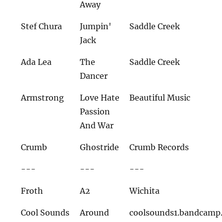
Away
Stef Chura
Jumpin'
Saddle Creek
Jack
Ada Lea
The
Saddle Creek
Dancer
Armstrong
Love Hate
Beautiful Music
Passion
And War
Crumb
Ghostride
Crumb Records
---
---
---
Froth
A2
Wichita
Cool Sounds
Around
coolsounds1.bandcamp