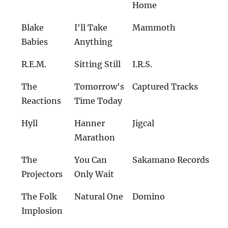
Home
Blake
I'll Take
Mammoth
Babies
Anything
R.E.M.
Sitting Still
I.R.S.
The
Tomorrow's
Captured Tracks
Reactions
Time Today
Hyll
Hanner
Jigcal
Marathon
The
You Can
Sakamano Records
Projectors
Only Wait
The Folk
Natural One
Domino
Implosion