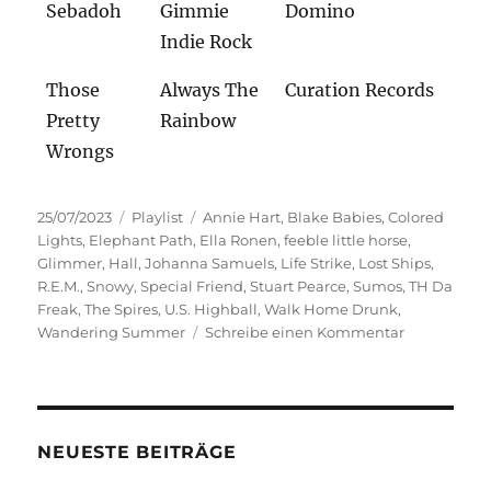
Sebadoh
Gimmie
Domino
Indie Rock
Those
Always The
Curation Records
Pretty
Rainbow
Wrongs
Veröffentlicht
Kategorien
Schlagwörter
25/07/2023
Playlist
Annie Hart
,
Blake Babies
,
Colored
am
Lights
,
Elephant Path
,
Ella Ronen
,
feeble little horse
,
Glimmer
,
Hall
,
Johanna Samuels
,
Life Strike
,
Lost Ships
,
R.E.M.
,
Snowy
,
Special Friend
,
Stuart Pearce
,
Sumos
,
TH Da
Freak
,
The Spires
,
U.S. Highball
,
Walk Home Drunk
,
zu
Wandering Summer
Schreibe einen Kommentar
Geradeweg
zum
Indie
Rock
NEUESTE BEITRÄGE