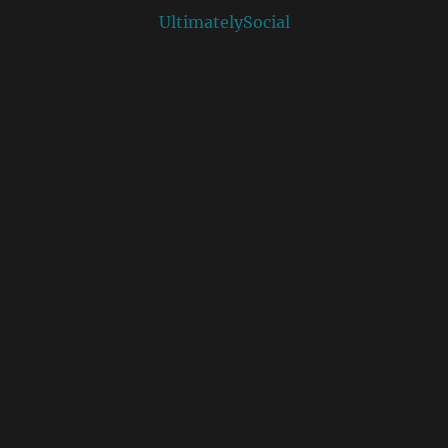
UltimatelySocial