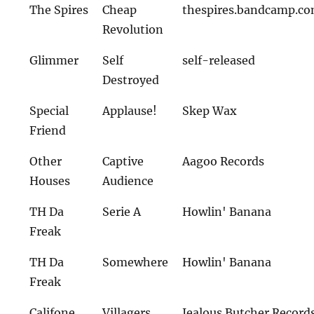
The Spires
Cheap
thespires.bandcamp.c
Revolution
Glimmer
Self
self-released
Destroyed
Special
Applause!
Skep Wax
Friend
Other
Captive
Aagoo Records
Houses
Audience
TH Da
Serie A
Howlin' Banana
Freak
TH Da
Somewhere
Howlin' Banana
Freak
Califone
Villagers
Jealous Butcher Record