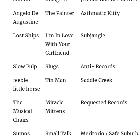
Angelo De
The Painter
Asthmatic Kitty
Augustine
Lost Ships
I'm In Love
Subjangle
With Your
Girlfriend
Slow Pulp
Slugs
Anti- Records
feeble
Tin Man
Saddle Creek
little horse
The
Miracle
Requested Records
Musical
Mittens
Chairs
Sumos
Small Talk
Meritorio / Safe Subur