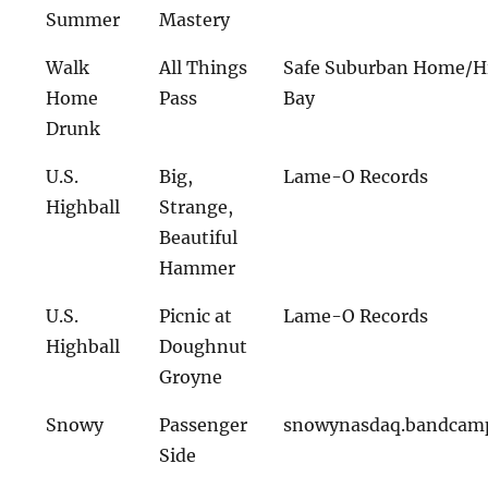
Summer
Mastery
Walk
All Things
Safe Suburban Home/H
Home
Pass
Bay
Drunk
U.S.
Big,
Lame-O Records
Highball
Strange,
Beautiful
Hammer
U.S.
Picnic at
Lame-O Records
Highball
Doughnut
Groyne
Snowy
Passenger
snowynasdaq.bandcam
Side