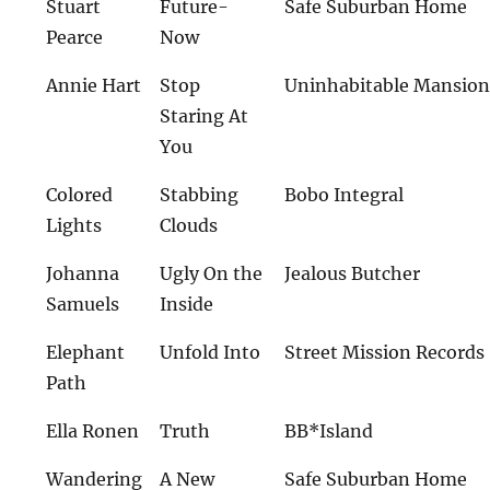
Stuart
Future-
Safe Suburban Home
Pearce
Now
Annie Hart
Stop
Uninhabitable Mansion
Staring At
You
Colored
Stabbing
Bobo Integral
Lights
Clouds
Johanna
Ugly On the
Jealous Butcher
Samuels
Inside
Elephant
Unfold Into
Street Mission Records
Path
Ella Ronen
Truth
BB*Island
Wandering
A New
Safe Suburban Home