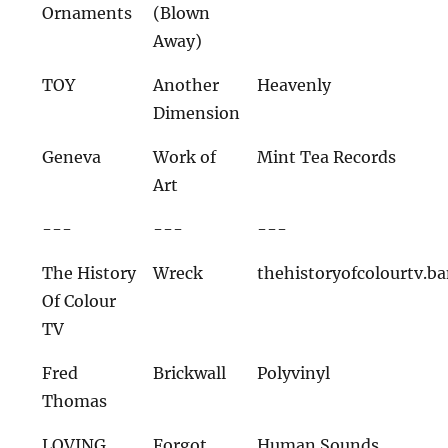
Ornaments
(Blown
Away)
TOY
Another
Heavenly
Dimension
Geneva
Work of
Mint Tea Records
Art
---
---
---
The History
Wreck
thehistoryofcolourtv.
Of Colour
TV
Fred
Brickwall
Polyvinyl
Thomas
LOVING
Forgot
Human Sounds