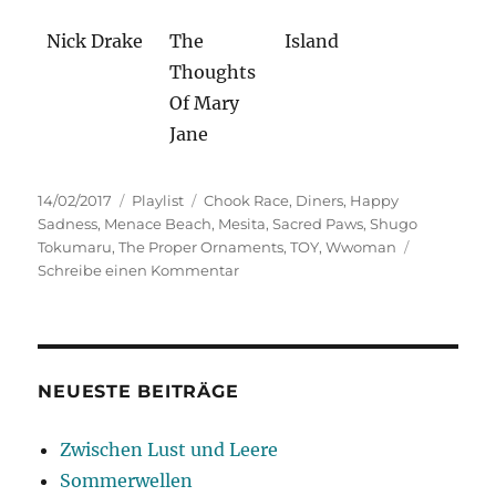
Nick Drake
The
Island
Thoughts
Of Mary
Jane
Veröffentlicht
Kategorien
Schlagwörter
14/02/2017
Playlist
Chook Race
,
Diners
,
Happy
am
Sadness
,
Menace Beach
,
Mesita
,
Sacred Paws
,
Shugo
Tokumaru
,
The Proper Ornaments
,
TOY
,
Wwoman
zu
Schreibe einen Kommentar
Wundertüte
NEUESTE BEITRÄGE
Zwischen Lust und Leere
Sommerwellen