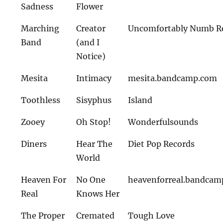
Sadness
Flower
Marching
Creator
Uncomfortably Numb R
Band
(and I
Notice)
Mesita
Intimacy
mesita.bandcamp.com
Toothless
Sisyphus
Island
Zooey
Oh Stop!
Wonderfulsounds
Diners
Hear The
Diet Pop Records
World
Heaven For
No One
heavenforreal.bandca
Real
Knows Her
The Proper
Cremated
Tough Love