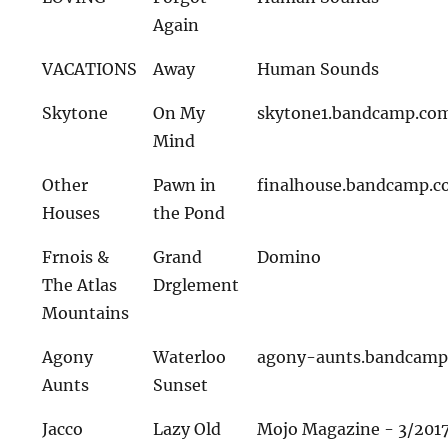
Again
VACATIONS
Away
Human Sounds
Skytone
On My
skytone1.bandcamp.co
Mind
Other
Pawn in
finalhouse.bandcamp.
Houses
the Pond
Frnois &
Grand
Domino
The Atlas
Drglement
Mountains
Agony
Waterloo
agony-aunts.bandcam
Aunts
Sunset
Jacco
Lazy Old
Mojo Magazine - 3/201