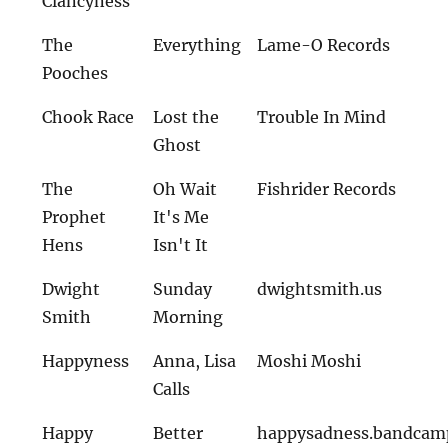
Clancyness
The
Everything
Lame-O Records
Pooches
Chook Race
Lost the
Trouble In Mind
Ghost
The
Oh Wait
Fishrider Records
Prophet
It's Me
Hens
Isn't It
Dwight
Sunday
dwightsmith.us
Smith
Morning
Happyness
Anna, Lisa
Moshi Moshi
Calls
Happy
Better
happysadness.bandcam