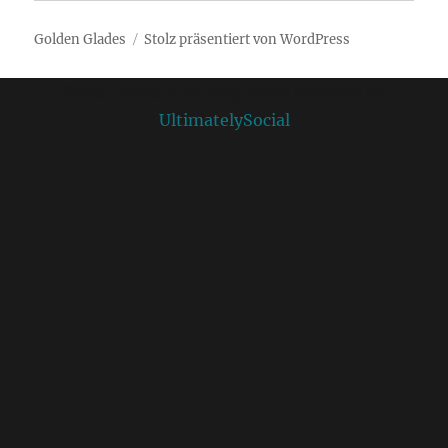
Golden Glades
Stolz präsentiert von WordPress
Social media & sharing icons powered by
UltimatelySocial