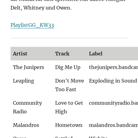
Delt, Whitney und Owen.
PlaylistGG_KW33
Artist
Track
Label
The Junipers
Dig Me Up
thejunipers.bandc
Leapling
Don't Move
Exploding in Sound
Too Fast
Community
Love to Get
communityradio.b
Radio
High
Malandros
Hometown
malandros.bandca