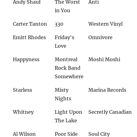
Andy Shauf
The Worst
Anti
in You
Carter Tanton
330
Western Vinyl
Emitt Rhodes
Friday's
Omnivore
Love
Happyness
Montreal
Moshi Moshi
Rock Band
Somewhere
Starless
Misty
Marina Records
Nights
Whitney
Light Upon
Secretly Canadian
The Lake
Al Wilson
Poor Side
Soul City