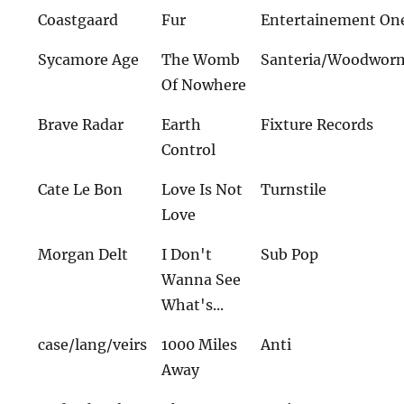
Coastgaard
Fur
Entertainement One
Sycamore Age
The Womb
Santeria/Woodwor
Of Nowhere
Brave Radar
Earth
Fixture Records
Control
Cate Le Bon
Love Is Not
Turnstile
Love
Morgan Delt
I Don't
Sub Pop
Wanna See
What's...
case/lang/veirs
1000 Miles
Anti
Away