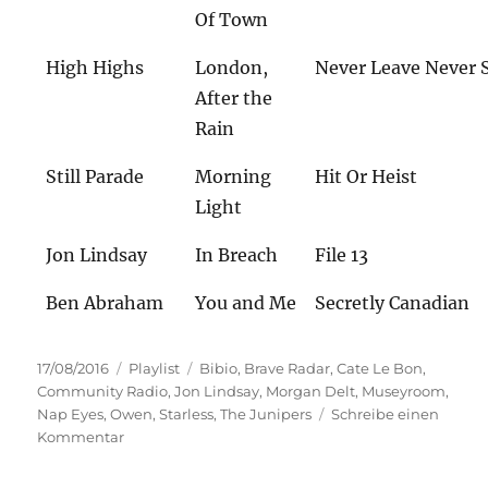
Of Town
High Highs
London,
Never Leave Never 
After the
Rain
Still Parade
Morning
Hit Or Heist
Light
Jon Lindsay
In Breach
File 13
Ben Abraham
You and Me
Secretly Canadian
Veröffentlicht
Kategorien
Schlagwörter
17/08/2016
Playlist
Bibio
,
Brave Radar
,
Cate Le Bon
,
am
Community Radio
,
Jon Lindsay
,
Morgan Delt
,
Museyroom
,
Nap Eyes
,
Owen
,
Starless
,
The Junipers
Schreibe einen
zu
Kommentar
Playlist
17.08.2016