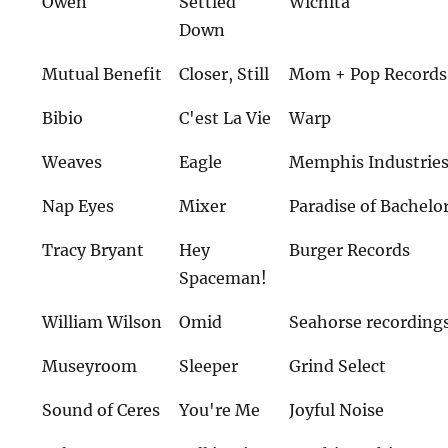
Owen
Settled
Wichita
Down
Mutual Benefit
Closer, Still
Mom + Pop Records
Bibio
C'est La Vie
Warp
Weaves
Eagle
Memphis Industrie
Nap Eyes
Mixer
Paradise of Bachelo
Tracy Bryant
Hey
Burger Records
Spaceman!
William Wilson
Omid
Seahorse recording
Museyroom
Sleeper
Grind Select
Sound of Ceres
You're Me
Joyful Noise