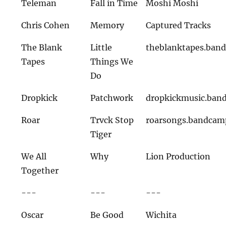
Teleman
Fall in Time
Moshi Moshi
Chris Cohen
Memory
Captured Tracks
The Blank
Little
theblanktapes.ban
Tapes
Things We
Do
Dropkick
Patchwork
dropkickmusic.ban
Roar
Trvck Stop
roarsongs.bandcam
Tiger
We All
Why
Lion Production
Together
---
---
---
Oscar
Be Good
Wichita