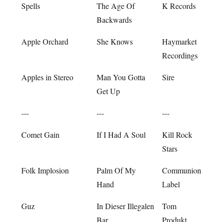
Spells
The Age Of
K Records
Backwards
Apple Orchard
She Knows
Haymarket
Recordings
Apples in Stereo
Man You Gotta
Sire
Get Up
---
---
---
Comet Gain
If I Had A Soul
Kill Rock
Stars
Folk Implosion
Palm Of My
Communion
Hand
Label
Guz
In Dieser Illegalen
Tom
Bar
Produkt