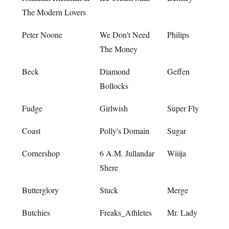
The Modern Lovers
Peter Noone
We Don't Need
Philips
The Money
Beck
Diamond
Geffen
Bollocks
Fudge
Girlwish
Super Fly
Coast
Polly's Domain
Sugar
Cornershop
6 A.M. Jullandar
Wiiija
Shere
Butterglory
Stuck
Merge
Butchies
Freaks_Athletes
Mr. Lady