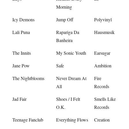
Morning
Icy Demons
Jump Off
Polyvinyl
Lali Puna
Rapariga Da
Hausmusik
Banheira
The Innits
My Sonic Youth
Earsugar
Jane Pow
Safe
Ambition
The Nightblooms
Never Dream At
Fire
All
Records
Jad Fair
Shoes / I Felt
Smells Like
O.K.
Records
Teenage Fanclub
Everything Flows
Creation