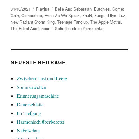
Veröffentlicht
Kategorien
Schlagwörter
04/10/2021
Playlist
Belle And Sebastian
,
Butchies
,
Comet
am
Gain
,
Cornershop
,
Even As We Speak
,
FauN
,
Fudge
,
Lilys
,
Luz
,
New Radiant Storm King
,
Teenage Fanclub
,
The Apple Moths
,
zu
The Edsel Auctioneer
Schreibe einen Kommentar
Singles-
Treff
NEUESTE BEITRÄGE
Zwischen Lust und Leere
Sommerwellen
Erinnerungsmaschine
Dauerschleife
Im Tiefgang
Harmonisch überbesetzt
Nabelschau