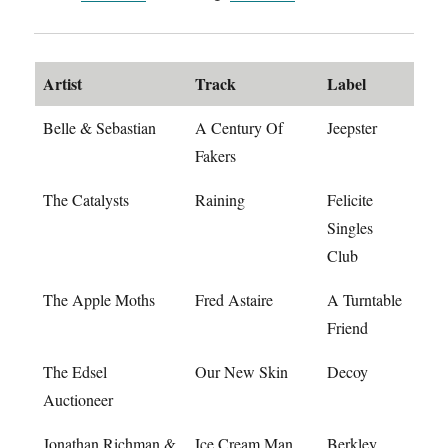
Artist
Track
Label
Belle & Sebastian
A Century Of
Jeepster
Fakers
The Catalysts
Raining
Felicite
Singles
Club
The Apple Moths
Fred Astaire
A Turntable
Friend
The Edsel
Our New Skin
Decoy
Auctioneer
Jonathan Richman &
Ice Cream Man
Berkley