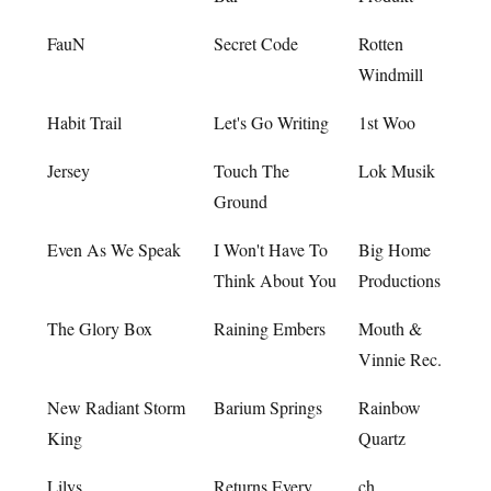
FauN
Secret Code
Rotten
Windmill
Habit Trail
Let's Go Writing
1st Woo
Jersey
Touch The
Lok Musik
Ground
Even As We Speak
I Won't Have To
Big Home
Think About You
Productions
The Glory Box
Raining Embers
Mouth &
Vinnie Rec.
New Radiant Storm
Barium Springs
Rainbow
King
Quartz
Lilys
Returns Every
ch