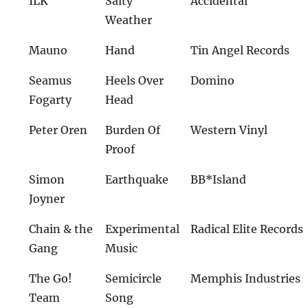
ILK
Salty
Accidental
Weather
Mauno
Hand
Tin Angel Records
Seamus
Heels Over
Domino
Fogarty
Head
Peter Oren
Burden Of
Western Vinyl
Proof
Simon
Earthquake
BB*Island
Joyner
Chain & the
Experimental
Radical Elite Records
Gang
Music
The Go!
Semicircle
Memphis Industries
Team
Song