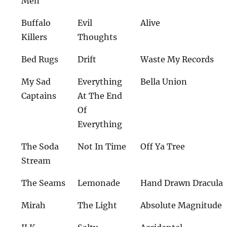
Men
Buffalo
Evil
Alive
Killers
Thoughts
Bed Rugs
Drift
Waste My Records
My Sad
Everything
Bella Union
Captains
At The End
Of
Everything
The Soda
Not In Time
Off Ya Tree
Stream
The Seams
Lemonade
Hand Drawn Dracula
Mirah
The Light
Absolute Magnitude