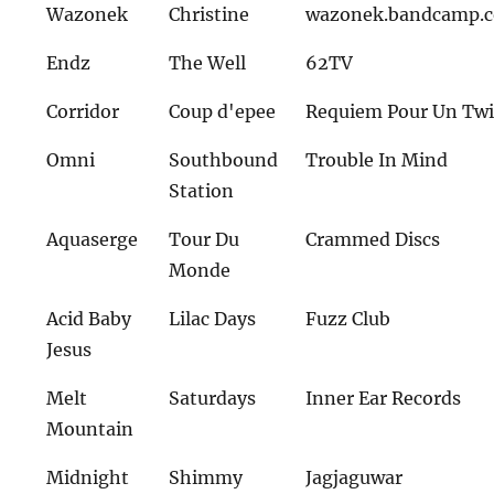
Wazonek
Christine
wazonek.bandcamp.
Endz
The Well
62TV
Corridor
Coup d'epee
Requiem Pour Un Twi
Omni
Southbound
Trouble In Mind
Station
Aquaserge
Tour Du
Crammed Discs
Monde
Acid Baby
Lilac Days
Fuzz Club
Jesus
Melt
Saturdays
Inner Ear Records
Mountain
Midnight
Shimmy
Jagjaguwar