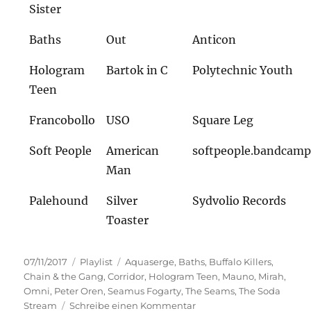
Sister
Baths
Out
Anticon
Hologram
Bartok in C
Polytechnic Youth
Teen
Francobollo
USO
Square Leg
Soft People
American
softpeople.bandcam
Man
Palehound
Silver
Sydvolio Records
Toaster
Veröffentlicht
Kategorien
Schlagwörter
07/11/2017
Playlist
Aquaserge
,
Baths
,
Buffalo Killers
,
am
Chain & the Gang
,
Corridor
,
Hologram Teen
,
Mauno
,
Mirah
,
Omni
,
Peter Oren
,
Seamus Fogarty
,
The Seams
,
The Soda
zu
Stream
Schreibe einen Kommentar