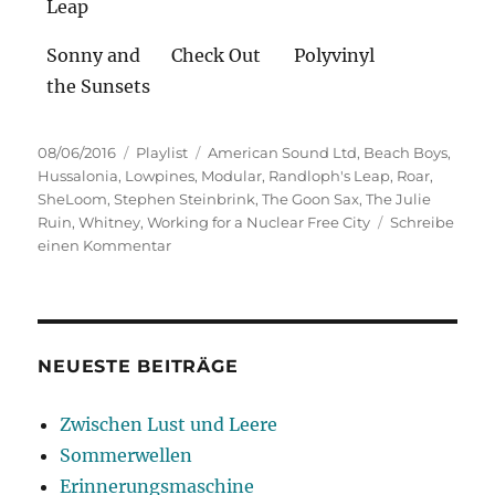
Leap
Sonny and
Check Out
Polyvinyl
the Sunsets
Veröffentlicht
Kategorien
Schlagwörter
08/06/2016
Playlist
American Sound Ltd
,
Beach Boys
,
am
Hussalonia
,
Lowpines
,
Modular
,
Randloph's Leap
,
Roar
,
SheLoom
,
Stephen Steinbrink
,
The Goon Sax
,
The Julie
Ruin
,
Whitney
,
Working for a Nuclear Free City
Schreibe
zu
einen Kommentar
Playlist
08.06.2016
NEUESTE BEITRÄGE
Zwischen Lust und Leere
Sommerwellen
Erinnerungsmaschine