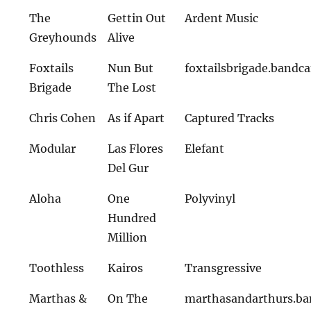
The
Gettin Out
Ardent Music
Greyhounds
Alive
Foxtails
Nun But
foxtailsbrigade.band
Brigade
The Lost
Chris Cohen
As if Apart
Captured Tracks
Modular
Las Flores
Elefant
Del Gur
Aloha
One
Polyvinyl
Hundred
Million
Toothless
Kairos
Transgressive
Marthas &
On The
marthasandarthurs.b