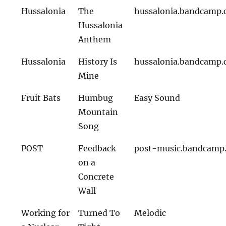
Hussalonia
The
hussalonia.bandcamp
Hussalonia
Anthem
Hussalonia
History Is
hussalonia.bandcamp
Mine
Fruit Bats
Humbug
Easy Sound
Mountain
Song
POST
Feedback
post-music.bandcamp
on a
Concrete
Wall
Working for
Turned To
Melodic