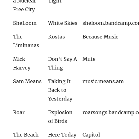
a Nuclear
Tight
Free City
SheLoom
White Skies
sheloom.bandcamp.c
The
Kostas
Because Music
Liminanas
Mick
Don't Say A
Mute
Harvey
Thing
Sam Means
Taking It
music.means.am
Back to
Yesterday
Roar
Explosion
roarsongs.bandcamp.
of Birds
The Beach
Here Today
Capitol