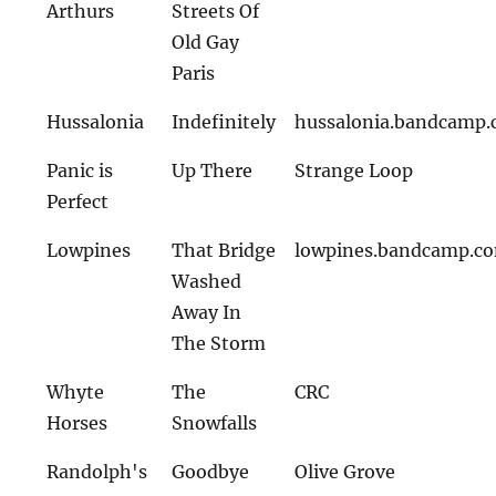
Arthurs
Streets Of
Old Gay
Paris
Hussalonia
Indefinitely
hussalonia.bandcamp
Panic is
Up There
Strange Loop
Perfect
Lowpines
That Bridge
lowpines.bandcamp.c
Washed
Away In
The Storm
Whyte
The
CRC
Horses
Snowfalls
Randolph's
Goodbye
Olive Grove