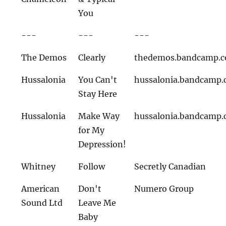
You
---
---
---
The Demos
Clearly
thedemos.bandcamp.
Hussalonia
You Can't
hussalonia.bandcamp
Stay Here
Hussalonia
Make Way
hussalonia.bandcamp
for My
Depression!
Whitney
Follow
Secretly Canadian
American
Don't
Numero Group
Sound Ltd
Leave Me
Baby