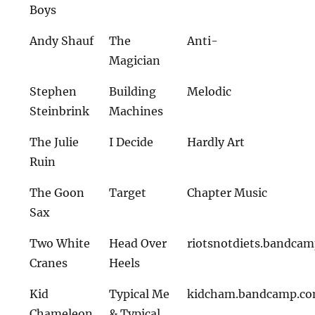
Boys
Andy Shauf
The
Anti-
Magician
Stephen
Building
Melodic
Steinbrink
Machines
The Julie
I Decide
Hardly Art
Ruin
The Goon
Target
Chapter Music
Sax
Two White
Head Over
riotsnotdiets.bandca
Cranes
Heels
Kid
Typical Me
kidcham.bandcamp.c
Chameleon
& Typical