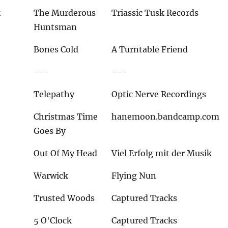
k
The Murderous
Triassic Tusk Records
Huntsman
Bones Cold
A Turntable Friend
---
---
Telepathy
Optic Nerve Recordings
Christmas Time
hanemoon.bandcamp.com
Goes By
Out Of My Head
Viel Erfolg mit der Musik
Warwick
Flying Nun
Trusted Woods
Captured Tracks
5 O'Clock
Captured Tracks