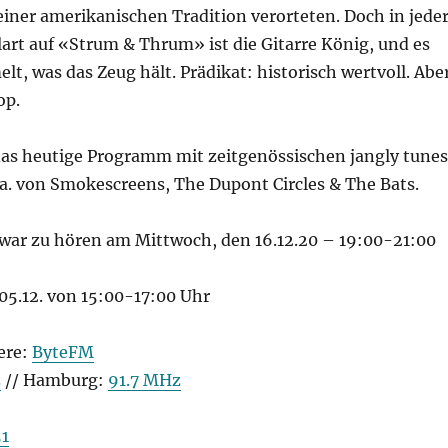
 einer amerikanischen Tradition verorteten. Doch in jede
art auf «Strum & Thrum» ist die Gitarre König, und es
t, was das Zeug hält. Prädikat: historisch wertvoll. Abe
op.
 das heutige Programm mit zeitgenössischen jangly tunes
u.a. von Smokescreens, The Dupont Circles & The Bats.
ar zu hören am Mittwoch, den 16.12.20 – 19:00-21:00
05.12. von 15:00-17:00 Uhr
ere:
ByteFM
z
// Hamburg:
91.7 MHz
1