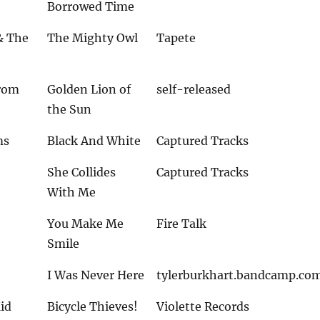
Borrowed Time
& The
The Mighty Owl
Tapete
From
Golden Lion of
self-released
the Sun
ms
Black And White
Captured Tracks
She Collides
Captured Tracks
With Me
You Make Me
Fire Talk
Smile
I Was Never Here
tylerburkhart.bandcamp.co
id
Bicycle Thieves!
Violette Records