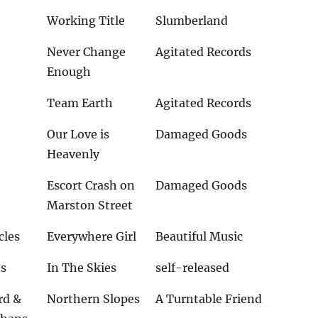
Working Title
Slumberland
Never Change
Agitated Records
Enough
Team Earth
Agitated Records
Our Love is
Damaged Goods
Heavenly
Escort Crash on
Damaged Goods
Marston Street
cles
Everywhere Girl
Beautiful Music
ns
In The Skies
self-released
rd &
Northern Slopes
A Turntable Friend