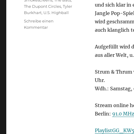
Smokescreens
,
The Bats
,
und sich klar in
The Dupont Circles
,
Tyler
Burkhart
,
U.S. Highball
Jangle Pop-Spiel
Schreibe einen
wird geschrammel
zu
Kommentar
auch klanglich t
Strum
&
Thrum
Aufgefüllt wird
aus aller Welt, 
Strum & Thrum w
Uhr.
Wdh.: Samstag, 
Stream online h
Berlin:
91.0 MH
PlaylistGG_KW5