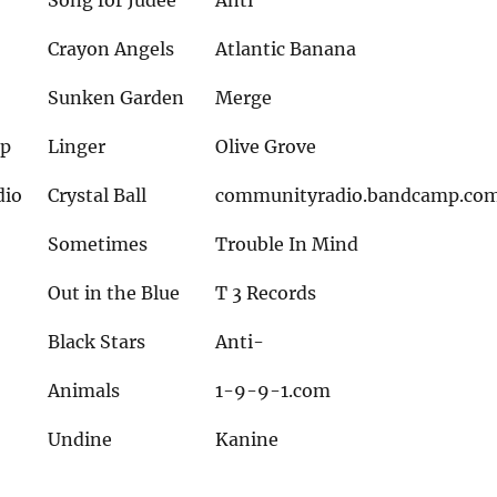
Song for Judee
Anti
Crayon Angels
Atlantic Banana
Sunken Garden
Merge
ap
Linger
Olive Grove
dio
Crystal Ball
communityradio.bandcamp.co
Sometimes
Trouble In Mind
Out in the Blue
T 3 Records
Black Stars
Anti-
Animals
1-9-9-1.com
Undine
Kanine