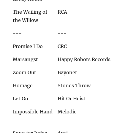
The Wailing of
RCA
the Willow
---
---
Promise I Do
CRC
n
Marsangst
Happy Robots Records
Zoom Out
Bayonet
Homage
Stones Throw
Let Go
Hit Or Heist
Impossible Hand
Melodic