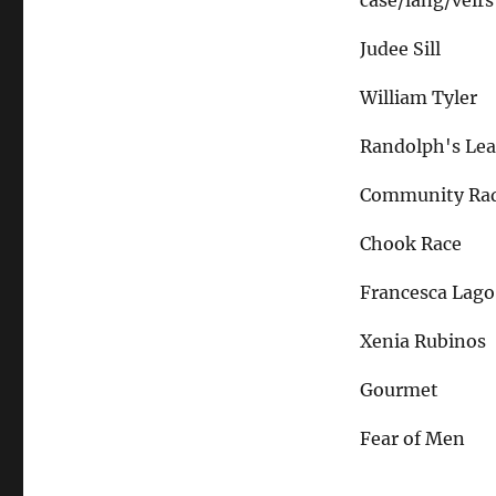
case/lang/veirs
Judee Sill
William Tyler
Randolph's Le
Community Ra
Chook Race
Francesca Lago
Xenia Rubinos
Gourmet
Fear of Men