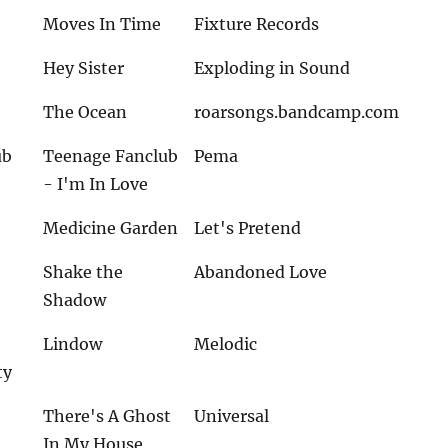
Moves In Time
Fixture Records
Hey Sister
Exploding in Sound
The Ocean
roarsongs.bandcamp.com
ub
Teenage Fanclub
Pema
- I'm In Love
Medicine Garden
Let's Pretend
Shake the
Abandoned Love
Shadow
Lindow
Melodic
ty
There's A Ghost
Universal
In My House