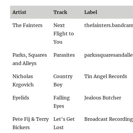
Artist
Track
Label
The Fainters
Next
thefainters.bandca
Flight to
You
Parks, Squares
Parasites
parkssquaresandall
and Alleys
Nicholas
Country
Tin Angel Records
Krgovich
Boy
Eyelids
Falling
Jealous Butcher
Eyes
Pete Fij & Terry
Let's Get
Broadcast Recording
Bickers
Lost