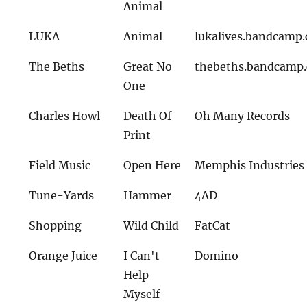
Animal
LUKA
Animal
lukalives.bandcamp
The Beths
Great No
thebeths.bandcamp
One
Charles Howl
Death Of
Oh Many Records
Print
Field Music
Open Here
Memphis Industries
Tune-Yards
Hammer
4AD
Shopping
Wild Child
FatCat
Orange Juice
I Can't
Domino
Help
Myself