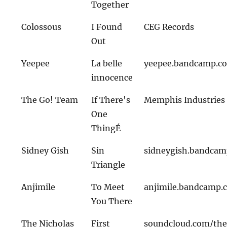
Together
Colossous
I Found
CEG Records
Out
Yeepee
La belle
yeepee.bandcamp.c
innocence
The Go! Team
If There's
Memphis Industries
One
ThingÉ
Sidney Gish
Sin
sidneygish.bandca
Triangle
Anjimile
To Meet
anjimile.bandcamp.
You There
The Nicholas
First
soundcloud.com/the