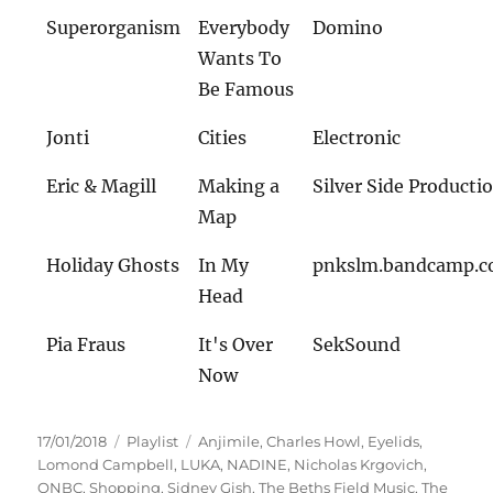
Superorganism
Everybody
Domino
Wants To
Be Famous
Jonti
Cities
Electronic
Eric & Magill
Making a
Silver Side Producti
Map
Holiday Ghosts
In My
pnkslm.bandcamp.
Head
Pia Fraus
It's Over
SekSound
Now
Veröffentlicht
Kategorien
Schlagwörter
17/01/2018
Playlist
Anjimile
,
Charles Howl
,
Eyelids
,
am
Lomond Campbell
,
LUKA
,
NADINE
,
Nicholas Krgovich
,
ONBC
,
Shopping
,
Sidney Gish
,
The Beths Field Music
,
The