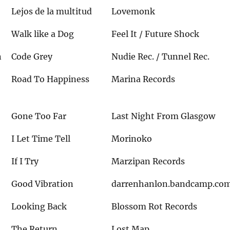
Lejos de la multitud
Lovemonk
Walk like a Dog
Feel It / Future Shock
n
Code Grey
Nudie Rec. / Tunnel Rec.
Road To Happiness
Marina Records
Gone Too Far
Last Night From Glasgow
I Let Time Tell
Morinoko
If I Try
Marzipan Records
Good Vibration
darrenhanlon.bandcamp.co
Looking Back
Blossom Rot Records
The Return
Lost Map