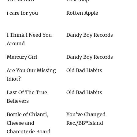
i care for you
Rotten Apple
I Think I Need You
Dandy Boy Records
Around
Mercury Girl
Dandy Boy Records
Are You Our Missing
Old Bad Habits
Idiot?
Last Of The True
Old Bad Habits
Believers
Bottle of Chianti,
You've Changed
Cheese and
Rec./BB*Island
Charcuterie Board