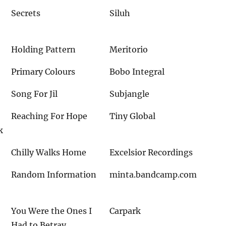
Secrets
Siluh
Holding Pattern
Meritorio
Primary Colours
Bobo Integral
Song For Jil
Subjangle
Reaching For Hope
Tiny Global
k
Chilly Walks Home
Excelsior Recordings
Random Information
minta.bandcamp.com
You Were the Ones I
Carpark
Had to Betray