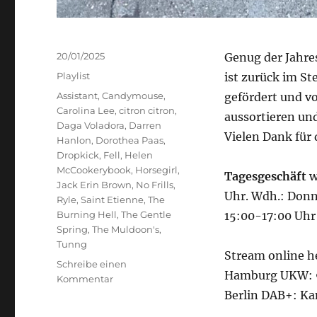
Veröffentlicht
20/01/2025
Genug der Jahre
am
Kategorien
Playlist
ist zurück im St
Schlagwörter
Assistant
,
Candymouse
,
gefördert und v
Carolina Lee
,
citron citron
,
aussortieren und
Daga Voladora
,
Darren
Vielen Dank für
Hanlon
,
Dorothea Paas
,
Dropkick
,
Fell
,
Helen
McCookerybook
,
Horsegirl
,
Tagesgeschäft
w
Jack Erin Brown
,
No Frills
,
Uhr. Wdh.: Donn
Ryle
,
Saint Etienne
,
The
Burning Hell
,
The Gentle
15:00-17:00 Uhr
Spring
,
The Muldoon's
,
Tunng
Stream online h
Schreibe einen
Hamburg UKW: 9
zu
Kommentar
Tagesgeschäft
Berlin DAB+: Ka