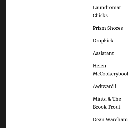
Laundromat
Chicks
Prism Shores
Dropkick
Assistant
Helen
McCookeryboo
Awkward i
Minta & The
Brook Trout
Dean Wareham