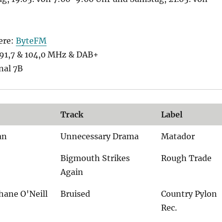
ere:
ByteFM
1,7 & 104,0 MHz & DAB+
nal 7B
Track
Label
an
Unnecessary Drama
Matador
Bigmouth Strikes
Rough Trade
Again
hane O'Neill
Bruised
Country Pylon
Rec.