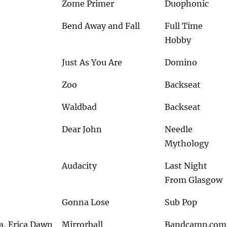
Zome Primer
Duophonic
Bend Away and Fall
Full Time
Hobby
Just As You Are
Domino
Zoo
Backseat
Waldbad
Backseat
Dear John
Needle
Mythology
Audacity
Last Night
From Glasgow
Gonna Lose
Sub Pop
, Erica Dawn
Mirrorball
Bandcamp.com