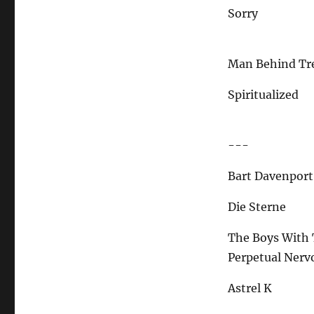
Sorry
Man Behind Tr
Spiritualized
---
Bart Davenport
Die Sterne
The Boys With
Perpetual Nerv
Astrel K