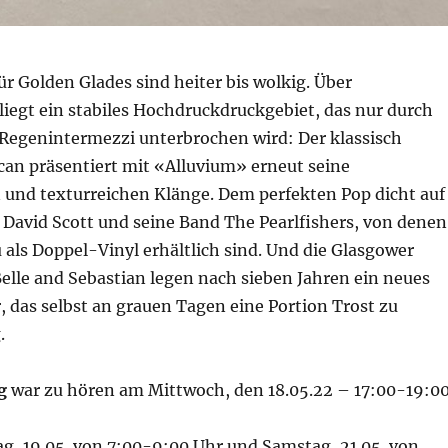
ür Golden Glades sind heiter bis wolkig. Über
iegt ein stabiles Hochdruckdruckgebiet, das nur durch
Regenintermezzi unterbrochen wird: Der klassisch
can präsentiert mit «Alluvium» erneut seine
 und texturreichen Klänge. Dem perfekten Pop dicht auf
 David Scott und seine Band The Pearlfishers, von denen
 als Doppel-Vinyl erhältlich sind. Und die Glasgower
elle and Sebastian legen nach sieben Jahren ein neues
 das selbst an grauen Tagen eine Portion Trost zu
.
ig
war zu hören am Mittwoch, den 18.05.22 – 17:00-19:0
g, 19.05. von 7:00-9:00 Uhr und Samstag, 21.05. von