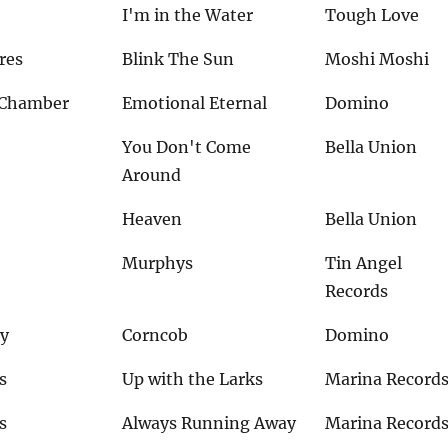
I'm in the Water
Tough Love
res
Blink The Sun
Moshi Moshi
 Chamber
Emotional Eternal
Domino
You Don't Come
Bella Union
Around
Heaven
Bella Union
Murphys
Tin Angel
Records
ey
Corncob
Domino
s
Up with the Larks
Marina Record
s
Always Running Away
Marina Record