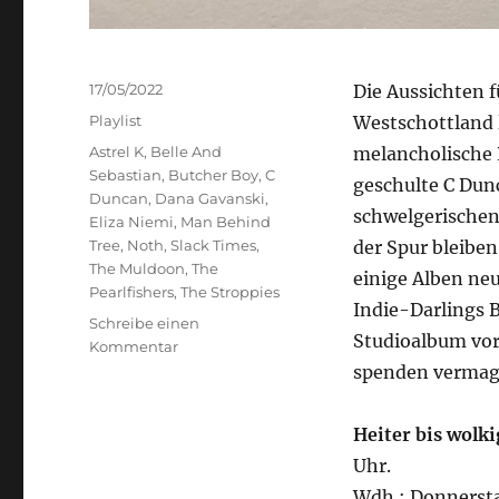
Veröffentlicht
17/05/2022
Die Aussichten f
am
Kategorien
Playlist
Westschottland l
Schlagwörter
Astrel K
,
Belle And
melancholische 
Sebastian
,
Butcher Boy
,
C
geschulte C Dun
Duncan
,
Dana Gavanski
,
schwelgerischen
Eliza Niemi
,
Man Behind
Tree
,
Noth
,
Slack Times
,
der Spur bleiben
The Muldoon
,
The
einige Alben neu
Pearlfishers
,
The Stroppies
Indie-Darlings B
Schreibe einen
Studioalbum vor,
zu
Kommentar
Heiter
spenden vermag
bis
wolkig
Heiter bis wolk
Uhr.
Wdh.: Donnersta