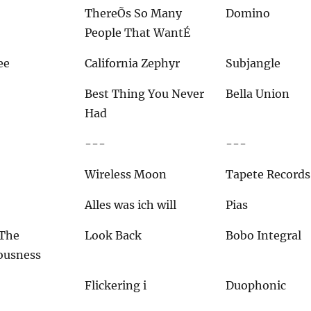
ThereÕs So Many
Domino
People That WantÉ
ee
California Zephyr
Subjangle
Best Thing You Never
Bella Union
Had
---
---
Wireless Moon
Tapete Records
Alles was ich will
Pias
 The
Look Back
Bobo Integral
ousness
Flickering i
Duophonic