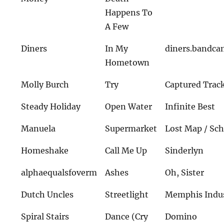
Happens To
A Few
Diners
In My
diners.bandc
Hometown
Molly Burch
Try
Captured Trac
Steady Holiday
Open Water
Infinite Best
Manuela
Supermarket
Lost Map / Sc
Homeshake
Call Me Up
Sinderlyn
alphaequalsfoverm
Ashes
Oh, Sister
Dutch Uncles
Streetlight
Memphis Indus
Spiral Stairs
Dance (Cry
Domino