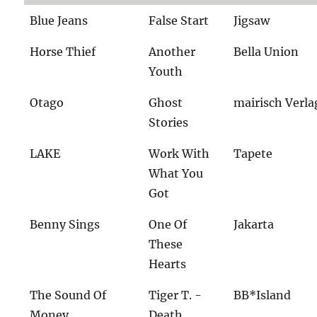
Blue Jeans
False Start
Jigsaw
Horse Thief
Another
Bella Union
Youth
Otago
Ghost
mairisch Verla
Stories
LAKE
Work With
Tapete
What You
Got
Benny Sings
One Of
Jakarta
These
Hearts
The Sound Of
Tiger T. -
BB*Island
Money
Death