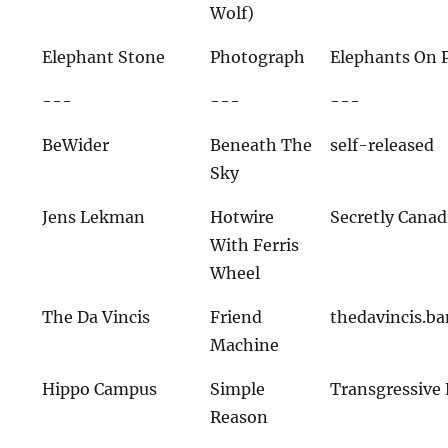
Wolf)
Elephant Stone
Photograph
Elephants On 
---
---
---
BeWider
Beneath The
self-released
Sky
Jens Lekman
Hotwire
Secretly Canad
With Ferris
Wheel
The Da Vincis
Friend
thedavincis.b
Machine
Hippo Campus
Simple
Transgressive
Reason