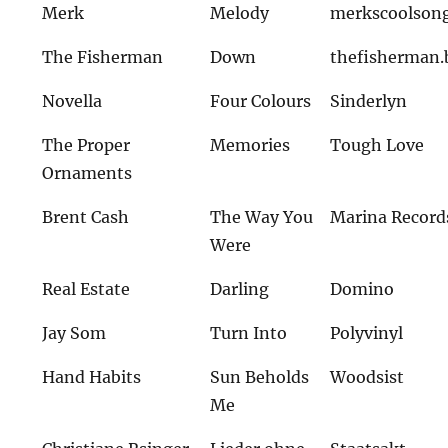
Merk
Melody
merkscoolson
The Fisherman
Down
thefisherman
Novella
Four Colours
Sinderlyn
The Proper
Memories
Tough Love
Ornaments
Brent Cash
The Way You
Marina Record
Were
Real Estate
Darling
Domino
Jay Som
Turn Into
Polyvinyl
Hand Habits
Sun Beholds
Woodsist
Me