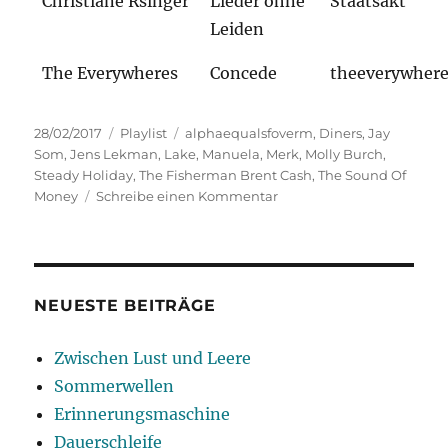
Christiane Rsinger
Lieder ohne
Staatsakt
Leiden
The Everywheres
Concede
theeverywher
Veröffentlicht
Kategorien
Schlagwörter
28/02/2017
Playlist
alphaequalsfoverm
,
Diners
,
Jay
am
Som
,
Jens Lekman
,
Lake
,
Manuela
,
Merk
,
Molly Burch
,
Steady Holiday
,
The Fisherman Brent Cash
,
The Sound Of
zu
Money
Schreibe einen Kommentar
Trials
&
Truths
NEUESTE BEITRÄGE
Zwischen Lust und Leere
Sommerwellen
Erinnerungsmaschine
Dauerschleife