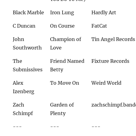
Black Marble
Iron Lung
Hardly Art
C Duncan
On Course
FatCat
John
Champion of
Tin Angel Records
Southworth
Love
The
Friend Named
Fixture Records
Submissives
Betty
Alex
To Move On
Weird World
Izenberg
Zach
Garden of
zachschimpf.ban
Schimpf
Plenty
---
---
---