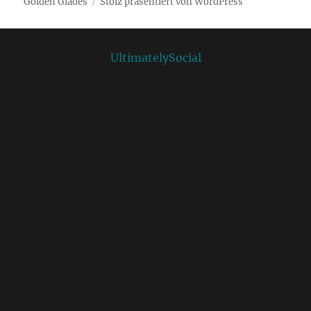
Golden Glades
Stolz präsentiert von WordPress
Social media & sharing icons powered by
UltimatelySocial