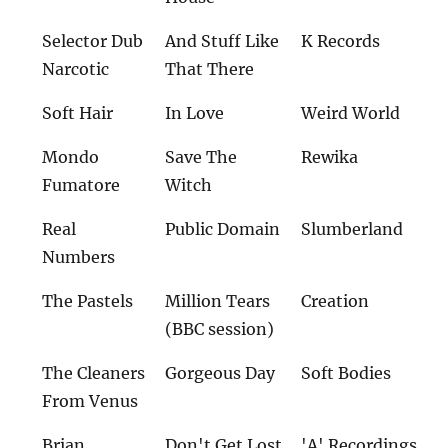
Selector Dub
And Stuff Like
K Records
Narcotic
That There
Soft Hair
In Love
Weird World
Mondo
Save The
Rewika
Fumatore
Witch
Real
Public Domain
Slumberland
Numbers
The Pastels
Million Tears
Creation
(BBC session)
The Cleaners
Gorgeous Day
Soft Bodies
From Venus
Brian
Don't Get Lost
'A' Recordings