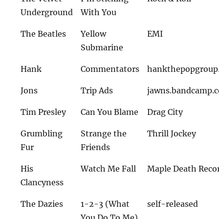
Underground
With You
The Beatles
Yellow
EMI
Submarine
Hank
Commentators
hankthepopgroup
Jons
Trip Ads
jawns.bandcamp.
Tim Presley
Can You Blame
Drag City
Grumbling
Strange the
Thrill Jockey
Fur
Friends
His
Watch Me Fall
Maple Death Reco
Clancyness
The Dazies
1-2-3 (What
self-released
You Do To Me)