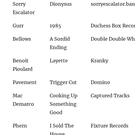
Sorry
Dionysus
sorryescalator.b
Escalator
Gurr
1985
Duchess Box Reco
Bellows
A Sordid
Double Double 
Ending
Benoit
Layette
Kranky
Pioulard
Pavement
Trigger Cut
Domino
Mac
Cooking Up
Captured Tracks
Demarco
Something
Good
Phern
I Sold The
Fixture Records
House