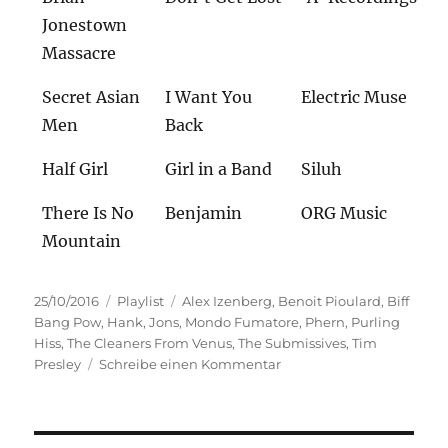
Jonestown
Massacre
Secret Asian
I Want You
Electric Muse
Men
Back
Half Girl
Girl in a Band
Siluh
There Is No
Benjamin
ORG Music
Mountain
Veröffentlicht
Kategorien
Schlagwörter
25/10/2016
Playlist
Alex Izenberg
,
Benoit Pioulard
,
Biff
am
Bang Pow
,
Hank
,
Jons
,
Mondo Fumatore
,
Phern
,
Purling
Hiss
,
The Cleaners From Venus
,
The Submissives
,
Tim
zu
Presley
Schreibe einen Kommentar
Slanted
and
Enchanted