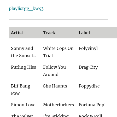
playlistgg_kw43
Artist
Track
Label
Sonny and
White Cops On
Polyvinyl
the Sunsets
Trial
Purling Hiss
Follow You
Drag City
Around
Biff Bang
She Haunts
Poppydisc
Pow
Simon Love
Motherfuckers
Fortuna Pop!
The Velvet
I'm Sticking
Rock & Roll