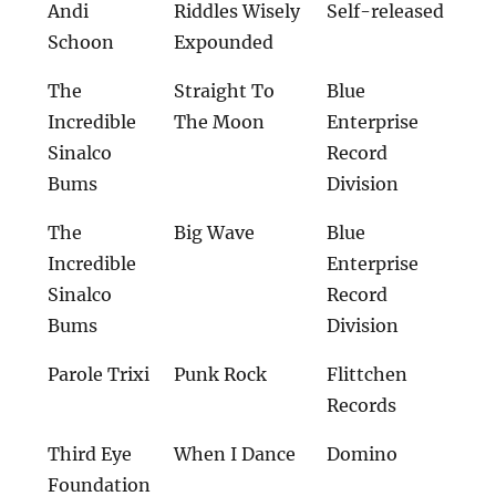
Andi
Riddles Wisely
Self-released
Schoon
Expounded
The
Straight To
Blue
Incredible
The Moon
Enterprise
Sinalco
Record
Bums
Division
The
Big Wave
Blue
Incredible
Enterprise
Sinalco
Record
Bums
Division
Parole Trixi
Punk Rock
Flittchen
Records
Third Eye
When I Dance
Domino
Foundation