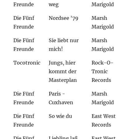
Freunde
weg
Marigold
Die Fünf
Nordsee '79
Marsh
Freunde
Marigold
Die Fünf
Sie liebt nur
Marsh
Freunde
mich!
Marigold
Tocotronic
Jungs, hier
Rock-O-
kommt der
Tronic
Masterplan
Records
Die Fünf
Paris -
Marsh
Freunde
Cuxhaven
Marigold
Die Fünf
So wie du
East West
Freunde
Records
Die Fünf
Liebling laß
East West