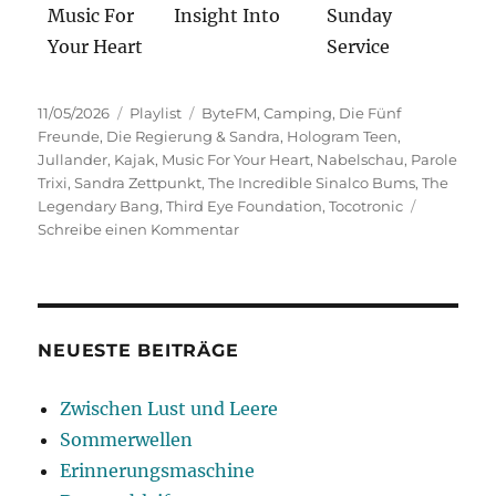
Music For
Insight Into
Sunday
Your Heart
Service
Veröffentlicht
Kategorien
Schlagwörter
11/05/2026
Playlist
ByteFM
,
Camping
,
Die Fünf
am
Freunde
,
Die Regierung & Sandra
,
Hologram Teen
,
Jullander
,
Kajak
,
Music For Your Heart
,
Nabelschau
,
Parole
Trixi
,
Sandra Zettpunkt
,
The Incredible Sinalco Bums
,
The
Legendary Bang
,
Third Eye Foundation
,
Tocotronic
zu
Schreibe einen Kommentar
Nabelschau
NEUESTE BEITRÄGE
Zwischen Lust und Leere
Sommerwellen
Erinnerungsmaschine