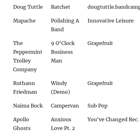
Doug Tuttle
Ratchet
dougtuttle.bandcam
Mapache
Polishing A
Innovative Leisure
Band
The
9 O'Clock
Grapefruit
Peppermint
Business
Trolley
Man
Company
Ruthann
Windy
Grapefruit
Friedman
(Demo)
Naima Bock
Campervan
Sub Pop
Apollo
Anxious
You've Changed Rec.
Ghosts
Love Pt. 2