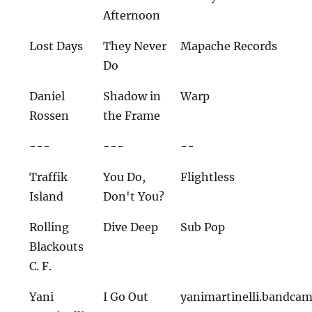
Afternoon
Lost Days
They Never
Mapache Records
Do
Daniel
Shadow in
Warp
Rossen
the Frame
---
---
--
Traffik
You Do,
Flightless
Island
Don't You?
Rolling
Dive Deep
Sub Pop
Blackouts
C. F.
Yani
I Go Out
yanimartinelli.bandca