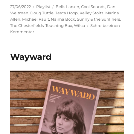
Veröffentlicht
Kategorien
Schlagwörter
27/06/2022
Playlist
Bells Larsen
,
Cool Sounds
,
Dan
am
Weltman
,
Doug Tuttle
,
Jesca Hoop
,
Kelley Stoltz
,
Marina
Allen
,
Michael Rault
,
Naima Bock
,
Sunny & the Sunliners
,
The Chesterfields
,
Touching Box
,
Wilco
Schreibe einen
zu
Kommentar
Heroes
&
Villains
Wayward