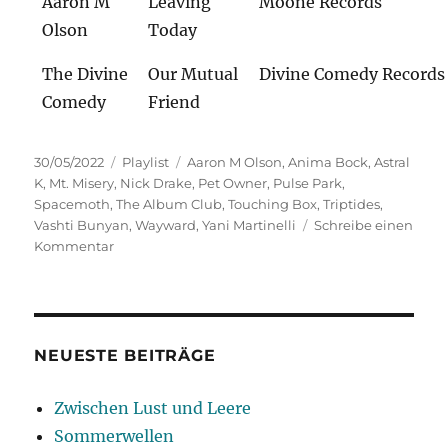
Aaron M
Leaving
Moone Records
Olson
Today
The Divine
Our Mutual
Divine Comedy Records
Comedy
Friend
Veröffentlicht
Kategorien
Schlagwörter
30/05/2022
Playlist
Aaron M Olson
,
Anima Bock
,
Astral
am
K
,
Mt. Misery
,
Nick Drake
,
Pet Owner
,
Pulse Park
,
Spacemoth
,
The Album Club
,
Touching Box
,
Triptides
,
Vashti Bunyan
,
Wayward
,
Yani Martinelli
Schreibe einen
zu
Kommentar
Wayward
NEUESTE BEITRÄGE
Zwischen Lust und Leere
Sommerwellen