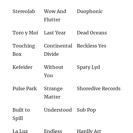
Stereolab
Wow And
Duophonic
Flutter
Toro y Moi
Last Year
Dead Oceans
Touching
Continental
Reckless Yes
Box
Divide
Kefeider
Without
Spaty Lyd
You
Pulse Park
Strange
Shoredive Records
Matter
Built to
Understood
Sub Pop
Spill
La Luz
Endless
Hardly Art