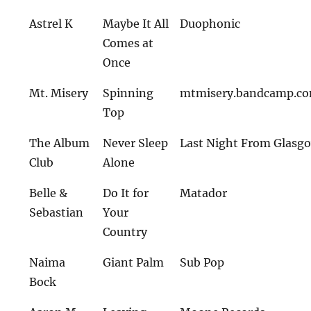
Astrel K
Maybe It All
Duophonic
Comes at
Once
Mt. Misery
Spinning
mtmisery.bandcamp.c
Top
The Album
Never Sleep
Last Night From Glasg
Club
Alone
Belle &
Do It for
Matador
Sebastian
Your
Country
Naima
Giant Palm
Sub Pop
Bock