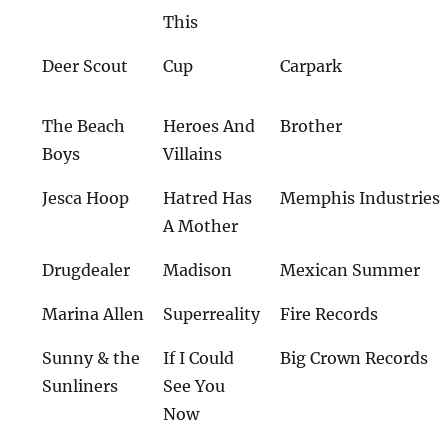
This
Deer Scout
Cup
Carpark
The Beach
Heroes And
Brother
Boys
Villains
Jesca Hoop
Hatred Has
Memphis Industries
A Mother
Drugdealer
Madison
Mexican Summer
Marina Allen
Superreality
Fire Records
Sunny & the
If I Could
Big Crown Records
Sunliners
See You
Now