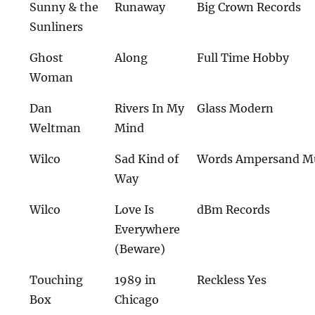
Sunny & the
Runaway
Big Crown Records
Sunliners
Ghost
Along
Full Time Hobby
Woman
Dan
Rivers In My
Glass Modern
Weltman
Mind
Wilco
Sad Kind of
Words Ampersand M
Way
Wilco
Love Is
dBm Records
Everywhere
(Beware)
Touching
1989 in
Reckless Yes
Box
Chicago