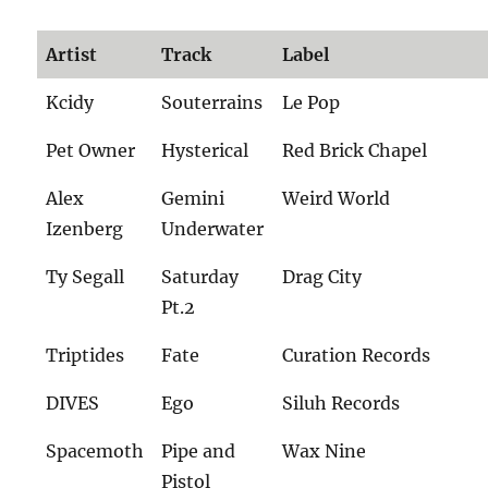
Artist
Track
Label
Kcidy
Souterrains
Le Pop
Pet Owner
Hysterical
Red Brick Chapel
Alex
Gemini
Weird World
Izenberg
Underwater
Ty Segall
Saturday
Drag City
Pt.2
Triptides
Fate
Curation Records
DIVES
Ego
Siluh Records
Spacemoth
Pipe and
Wax Nine
Pistol