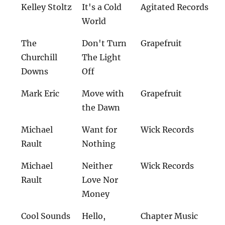
Kelley Stoltz
It's a Cold
Agitated Records
World
The
Don't Turn
Grapefruit
Churchill
The Light
Downs
Off
Mark Eric
Move with
Grapefruit
the Dawn
Michael
Want for
Wick Records
Rault
Nothing
Michael
Neither
Wick Records
Rault
Love Nor
Money
Cool Sounds
Hello,
Chapter Music