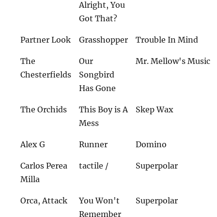
Alright, You
Got That?
Partner Look
Grasshopper
Trouble In Mind
The
Our
Mr. Mellow's Music
Chesterfields
Songbird
Has Gone
The Orchids
This Boy is A
Skep Wax
Mess
Alex G
Runner
Domino
Carlos Perea
tactile /
Superpolar
Milla
Orca, Attack
You Won't
Superpolar
Remember