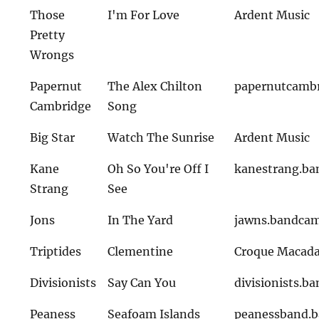
Those
I'm For Love
Ardent Music
Pretty
Wrongs
Papernut
The Alex Chilton
papernutcamb
Cambridge
Song
Big Star
Watch The Sunrise
Ardent Music
Kane
Oh So You're Off I
kanestrang.b
Strang
See
Jons
In The Yard
jawns.bandca
Triptides
Clementine
Croque Macad
Divisionists
Say Can You
divisionists.
Peaness
Seafoam Islands
peanessband.