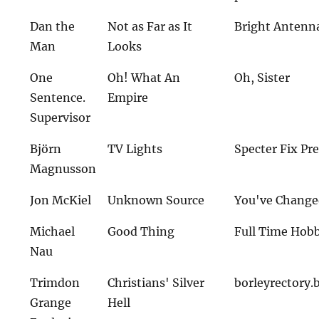
Dan the
Not as Far as It
Bright Antenn
Man
Looks
One
Oh! What An
Oh, Sister
Sentence.
Empire
Supervisor
Björn
TV Lights
Specter Fix Pr
Magnusson
Jon McKiel
Unknown Source
You've Change
Michael
Good Thing
Full Time Hob
Nau
Trimdon
Christians' Silver
borleyrectory
Grange
Hell