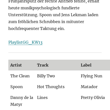
Frühjahrsputz der rechte Antrieb fehlte, erhält
heute musikpsychologisch fundierte
Unterstützung. Spoon und Jens Lekman laden
zum fröhlichen Schrubben in mitunter
hochfrequenter Taktung ein.
PlaylistGG_KW13
Artist
Track
Label
The Clean
Billy Two
Flying Nun
Spoon
Hot Thoughts
Matador
Danny de la
Lines
Pretty Olivia
Matyr