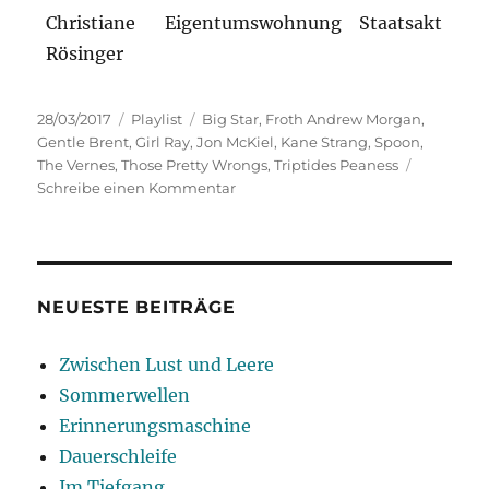
Christiane
Eigentumswohnung
Staatsakt
Rösinger
Veröffentlicht
Kategorien
Schlagwörter
28/03/2017
Playlist
Big Star
,
Froth Andrew Morgan
,
am
Gentle Brent
,
Girl Ray
,
Jon McKiel
,
Kane Strang
,
Spoon
,
The Vernes
,
Those Pretty Wrongs
,
Triptides Peaness
zu
Schreibe einen Kommentar
Frühjahrsputz
NEUESTE BEITRÄGE
Zwischen Lust und Leere
Sommerwellen
Erinnerungsmaschine
Dauerschleife
Im Tiefgang