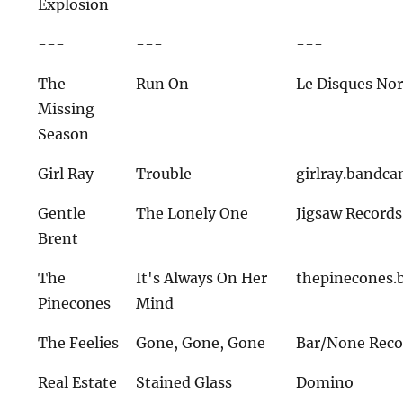
Explosion
---
---
---
The
Run On
Le Disques No
Missing
Season
Girl Ray
Trouble
girlray.bandc
Gentle
The Lonely One
Jigsaw Records
Brent
The
It's Always On Her
thepinecones
Pinecones
Mind
The Feelies
Gone, Gone, Gone
Bar/None Reco
Real Estate
Stained Glass
Domino