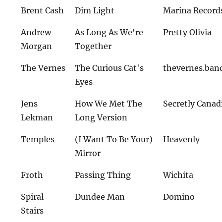
Brent Cash
Dim Light
Marina Record
Andrew
As Long As We're
Pretty Olivia
Morgan
Together
The Vernes
The Curious Cat's
thevernes.ba
Eyes
Jens
How We Met The
Secretly Canad
Lekman
Long Version
Temples
(I Want To Be Your)
Heavenly
Mirror
Froth
Passing Thing
Wichita
Spiral
Dundee Man
Domino
Stairs