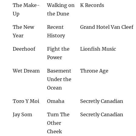
The Make-
Walking on
K Records
Up
the Dune
The New
Recent
Grand Hotel Van Cleef
Year
History
Deerhoof
Fight the
Lionfish Music
Power
Wet Dream
Basement
Throne Age
Under the
Ocean
Toro Y Moi
Omaha
Secretly Canadian
Jay Som
Turn The
Secretly Canadian
Other
Cheek