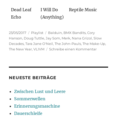
Dead Leaf
I Will Do
Reptile Music
Echo
(Anything)
Veröffentlicht
Kategorien
Schlagwörter
23/05/2017
Playlist
Balduin
,
BMX Bandits
,
Cory
am
Hanson
,
Doug Tuttle
,
Jay Som
,
Merk
,
Nana Grizol
,
Slow
Decades
,
Tara Jane O'Neil
,
The John-Pauls
,
The Make-Up
,
zu
The New Year
,
VLIVM
Schreibe einen Kommentar
Große
Erwartung
NEUESTE BEITRÄGE
Zwischen Lust und Leere
Sommerwellen
Erinnerungsmaschine
Dauerschleife