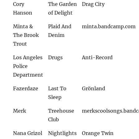
Cory
The Garden
Drag City
Hanson
of Delight
Minta &
Plaid And
minta.bandcamp.com
The Brook
Denim
Trout
Los Angeles
Drugs
Anti-Record
Police
Department
Fazerdaze
Last To
Grönland
Sleep
Merk
Treehouse
merkscoolsongs.band
Club
Nana Grizol
Nightlights
Orange Twin