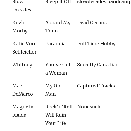
Slow
Sleep It Off
slowdecades.bandcam
Decades
Kevin
Aboard My
Dead Oceans
Morby
Train
Katie Von
Paranoia
Full Time Hobby
Schleicher
Whitney
You've Got
Secretly Canadian
a Woman
Mac
My Old
Captured Tracks
DeMarco
Man
Magnetic
Rock'n'Roll
Nonesuch
Fields
Will Ruin
Your Life