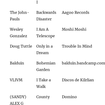
I
The John-
Backwards
Aagoo Records
Pauls
Disaster
Wesley
I Am A
Moshi Moshi
Gonzalez
Telescope
Doug Tuttle
Only in a
Trouble In Mind
Dream
Balduin
Bohemian
balduin.bandcamp.co
Garden
VLIVM
I Take a
Discos de Kilrlian
Walk
(SANDY)
County
Domino
ALEX G