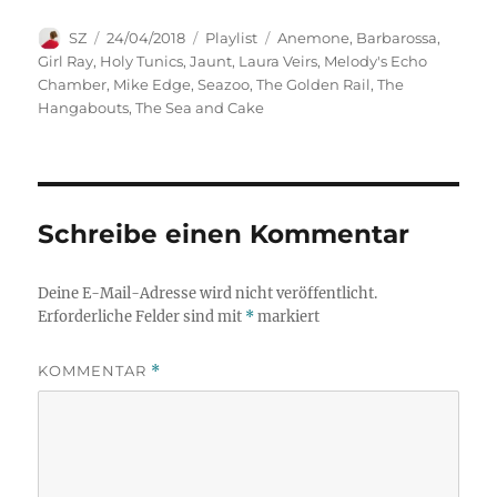
Autor
Veröffentlicht
Kategorien
Schlagwörter
SZ
24/04/2018
Playlist
Anemone
,
Barbarossa
,
am
Girl Ray
,
Holy Tunics
,
Jaunt
,
Laura Veirs
,
Melody's Echo
Chamber
,
Mike Edge
,
Seazoo
,
The Golden Rail
,
The
Hangabouts
,
The Sea and Cake
Schreibe einen Kommentar
Deine E-Mail-Adresse wird nicht veröffentlicht.
Erforderliche Felder sind mit
*
markiert
KOMMENTAR
*