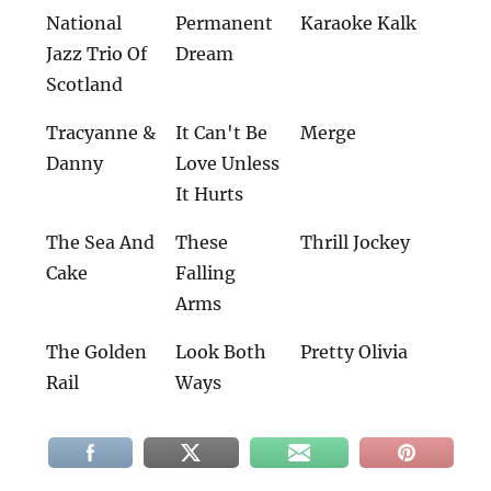
National
Permanent
Karaoke Kalk
Jazz Trio Of
Dream
Scotland
Tracyanne &
It Can't Be
Merge
Danny
Love Unless
It Hurts
The Sea And
These
Thrill Jockey
Cake
Falling
Arms
The Golden
Look Both
Pretty Olivia
Rail
Ways