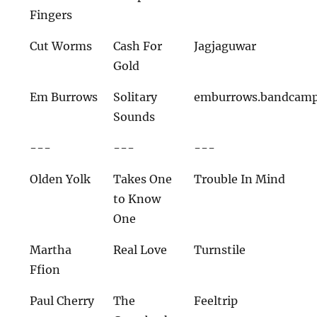
Fingers
Cut Worms
Cash For
Jagjaguwar
Gold
Em Burrows
Solitary
emburrows.bandcam
Sounds
---
---
---
Olden Yolk
Takes One
Trouble In Mind
to Know
One
Martha
Real Love
Turnstile
Ffion
Paul Cherry
The
Feeltrip