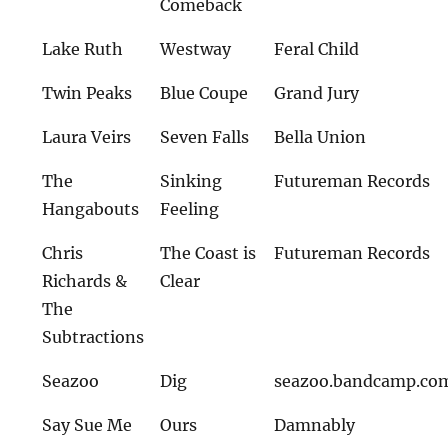
Comeback
Lake Ruth
Westway
Feral Child
Twin Peaks
Blue Coupe
Grand Jury
Laura Veirs
Seven Falls
Bella Union
The
Sinking
Futureman Records
Hangabouts
Feeling
Chris
The Coast is
Futureman Records
Richards &
Clear
The
Subtractions
Seazoo
Dig
seazoo.bandcamp.co
Say Sue Me
Ours
Damnably