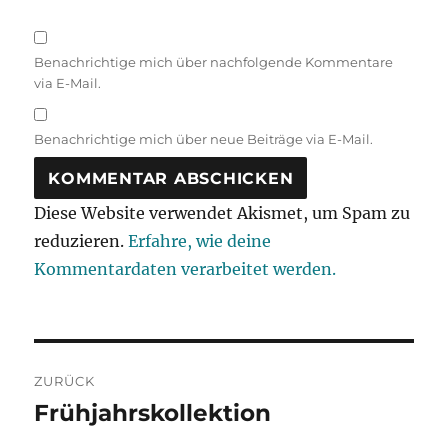
Benachrichtige mich über nachfolgende Kommentare
via E-Mail.
Benachrichtige mich über neue Beiträge via E-Mail.
Diese Website verwendet Akismet, um Spam zu
reduzieren.
Erfahre, wie deine
Kommentardaten verarbeitet werden.
Beitragsnavigation
ZURÜCK
Frühjahrskollektion
Vorheriger
Beitrag: