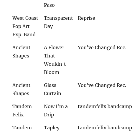
Paso
West Coast
Transparent
Reprise
Pop Art
Day
Exp. Band
Ancient
A Flower
You've Changed Rec.
Shapes
That
Wouldn't
Bloom
Ancient
Glass
You've Changed Rec.
Shapes
Curtain
Tandem
Now I'm a
tandemfelix.bandcam
Felix
Drip
Tandem
Tapley
tandemfelix.bandcam