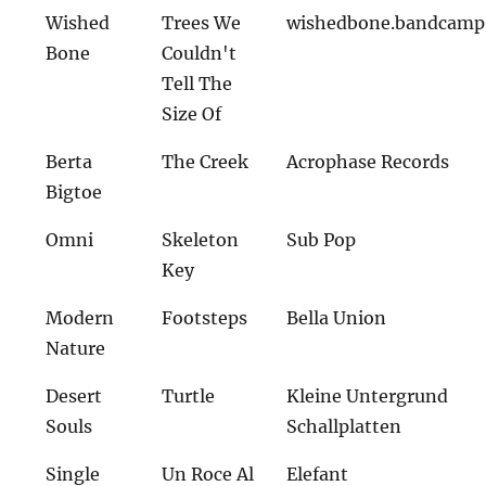
Wished
Trees We
wishedbone.bandcamp
Bone
Couldn't
Tell The
Size Of
Berta
The Creek
Acrophase Records
Bigtoe
Omni
Skeleton
Sub Pop
Key
Modern
Footsteps
Bella Union
Nature
Desert
Turtle
Kleine Untergrund
Souls
Schallplatten
Single
Un Roce Al
Elefant