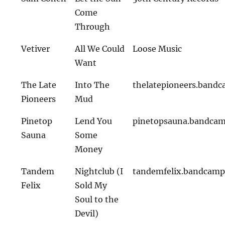
Come
Through
Vetiver
All We Could
Loose Music
Want
The Late
Into The
thelatepioneers.band
Pioneers
Mud
Pinetop
Lend You
pinetopsauna.bandca
Sauna
Some
Money
Tandem
Nightclub (I
tandemfelix.bandcam
Felix
Sold My
Soul to the
Devil)