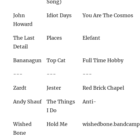
Song)
John
Idiot Days
You Are The Cosmos
Howard
The Last
Places
Elefant
Detail
Bananagun
Top Cat
Full Time Hobby
---
---
---
Zardt
Jester
Red Brick Chapel
Andy Shauf
The Things
Anti-
I Do
Wished
Hold Me
wishedbone.bandcamp
Bone