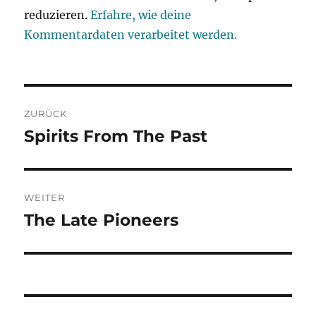
reduzieren.
Erfahre, wie deine
Kommentardaten verarbeitet werden.
Beitragsnavigation
ZURÜCK
Spirits From The Past
Vorheriger
Beitrag:
WEITER
The Late Pioneers
Nächster
Beitrag: