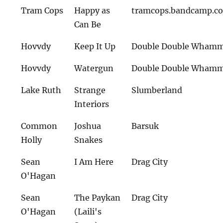
Tram Cops
Happy as
tramcops.bandcamp.c
Can Be
Hovvdy
Keep It Up
Double Double Wham
Hovvdy
Watergun
Double Double Wham
Lake Ruth
Strange
Slumberland
Interiors
Common
Joshua
Barsuk
Holly
Snakes
Sean
I Am Here
Drag City
O'Hagan
Sean
The Paykan
Drag City
O'Hagan
(Laili's