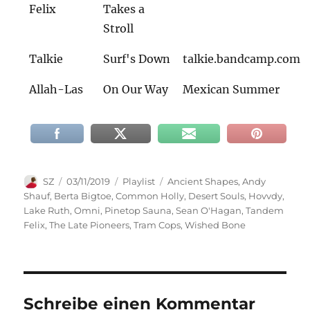
Felix
Takes a
Stroll
Talkie
Surf's Down
talkie.bandcamp.com
Allah-Las
On Our Way
Mexican Summer
Autor
Veröffentlicht
Kategorien
Schlagwörter
SZ
03/11/2019
Playlist
Ancient Shapes
,
Andy
am
Shauf
,
Berta Bigtoe
,
Common Holly
,
Desert Souls
,
Hovvdy
,
Lake Ruth
,
Omni
,
Pinetop Sauna
,
Sean O'Hagan
,
Tandem
Felix
,
The Late Pioneers
,
Tram Cops
,
Wished Bone
Schreibe einen Kommentar