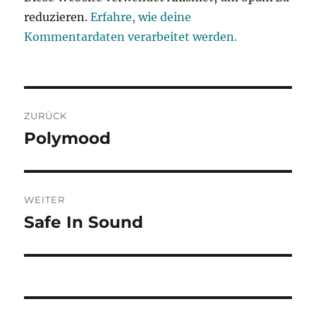
reduzieren.
Erfahre, wie deine
Kommentardaten verarbeitet werden.
Beitragsnavigation
ZURÜCK
Polymood
Vorheriger
Beitrag:
WEITER
Safe In Sound
Nächster
Beitrag: