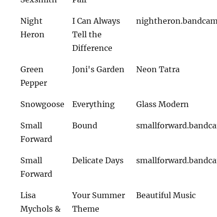
Night
I Can Always
nightheron.bandca
Heron
Tell the
Difference
Green
Joni's Garden
Neon Tatra
Pepper
Snowgoose
Everything
Glass Modern
Small
Bound
smallforward.bandc
Forward
Small
Delicate Days
smallforward.bandc
Forward
Lisa
Your Summer
Beautiful Music
Mychols &
Theme