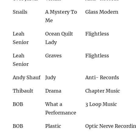
Snails
A Mystery To
Glass Modern
Me
Leah
Ocean Quilt
Flightless
Senior
Lady
Leah
Graves
Flightless
Senior
Andy Shauf
Judy
Anti- Records
Thibault
Drama
Chapter Music
BOB
What a
3 Loop Music
Performance
BOB
Plastic
Optic Nerve Recordi