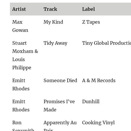
Artist
Track
Label
Max
My Kind
Z Tapes
Gowan
Stuart
Tidy Away
Tiny Global Producti
Moxham &
Louis
Philippe
Emitt
Someone Died
A & M Records
Rhodes
Emitt
Promises I've
Dunhill
Rhodes
Made
Ron
Apparently Au
Cooking Vinyl
Sexsmith
Pair