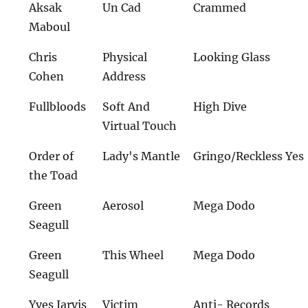
Aksak
Un Cad
Crammed
Maboul
Chris
Physical
Looking Glass
Cohen
Address
Fullbloods
Soft And
High Dive
Virtual Touch
Order of
Lady's Mantle
Gringo/Reckless Yes
the Toad
Green
Aerosol
Mega Dodo
Seagull
Green
This Wheel
Mega Dodo
Seagull
Yves Jarvis
Victim
Anti- Records