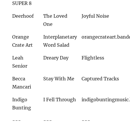
SUPER 8
Deerhoof
The Loved
Joyful Noise
One
Orange
Interplanetary
orangecrateart.ban
Crate Art
Word Salad
Leah
Dreary Day
Flightless
Senior
Becca
Stay With Me
Captured Tracks
Mancari
Indigo
I Fell Through
indigobuntingmusi
Bunting
---
---
---