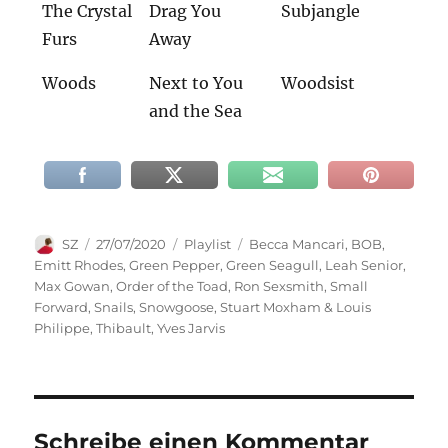
The Crystal
Drag You
Subjangle
Furs
Away
Woods
Next to You
Woodsist
and the Sea
Autor
Veröffentlicht
Kategorien
Schlagwörter
SZ
27/07/2020
Playlist
Becca Mancari
,
BOB
,
am
Emitt Rhodes
,
Green Pepper
,
Green Seagull
,
Leah Senior
,
Max Gowan
,
Order of the Toad
,
Ron Sexsmith
,
Small
Forward
,
Snails
,
Snowgoose
,
Stuart Moxham & Louis
Philippe
,
Thibault
,
Yves Jarvis
Schreibe einen Kommentar