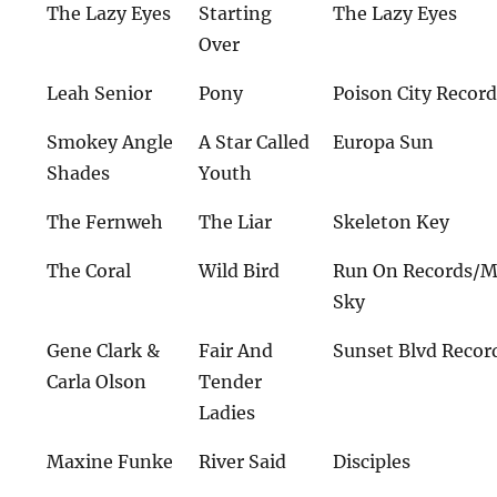
The Lazy Eyes
Starting
The Lazy Eyes
Over
Leah Senior
Pony
Poison City Recor
Smokey Angle
A Star Called
Europa Sun
Shades
Youth
The Fernweh
The Liar
Skeleton Key
The Coral
Wild Bird
Run On Records/
Sky
Gene Clark &
Fair And
Sunset Blvd Recor
Carla Olson
Tender
Ladies
Maxine Funke
River Said
Disciples