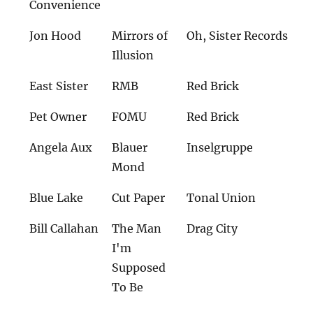
Convenience
Jon Hood
Mirrors of
Oh, Sister Records
Illusion
East Sister
RMB
Red Brick
Pet Owner
FOMU
Red Brick
Angela Aux
Blauer
Inselgruppe
Mond
Blue Lake
Cut Paper
Tonal Union
Bill Callahan
The Man
Drag City
I'm
Supposed
To Be