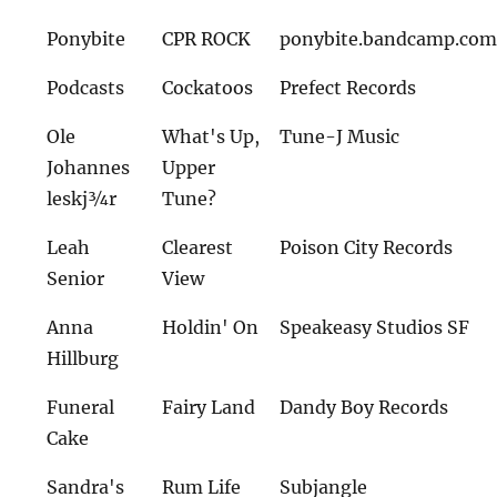
Ponybite
CPR ROCK
ponybite.bandcamp.co
Podcasts
Cockatoos
Prefect Records
Ole
What's Up,
Tune-J Music
Johannes
Upper
leskj¾r
Tune?
Leah
Clearest
Poison City Records
Senior
View
Anna
Holdin' On
Speakeasy Studios SF
Hillburg
Funeral
Fairy Land
Dandy Boy Records
Cake
Sandra's
Rum Life
Subjangle