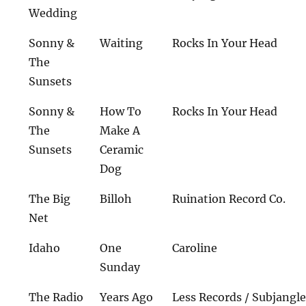
Wedding
Sonny &
Waiting
Rocks In Your Head
The
Sunsets
Sonny &
How To
Rocks In Your Head
The
Make A
Sunsets
Ceramic
Dog
The Big
Billoh
Ruination Record Co.
Net
Idaho
One
Caroline
Sunday
The Radio
Years Ago
Less Records / Subjangl