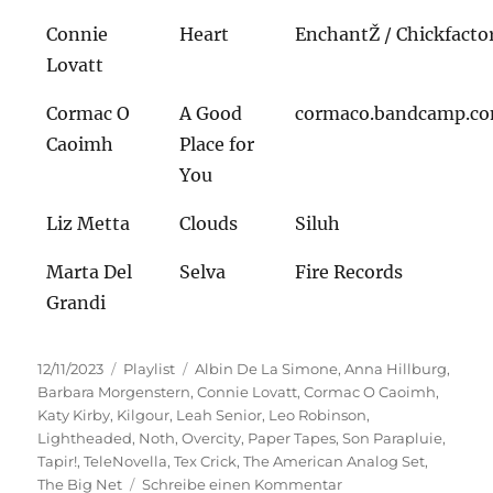
Connie
Heart
EnchantŽ / Chickfacto
Lovatt
Cormac O
A Good
cormaco.bandcamp.c
Caoimh
Place for
You
Liz Metta
Clouds
Siluh
Marta Del
Selva
Fire Records
Grandi
Veröffentlicht
Kategorien
Schlagwörter
12/11/2023
Playlist
Albin De La Simone
,
Anna Hillburg
,
am
Barbara Morgenstern
,
Connie Lovatt
,
Cormac O Caoimh
,
Katy Kirby
,
Kilgour
,
Leah Senior
,
Leo Robinson
,
Lightheaded
,
Noth
,
Overcity
,
Paper Tapes
,
Son Parapluie
,
Tapir!
,
TeleNovella
,
Tex Crick
,
The American Analog Set
,
zu
The Big Net
Schreibe einen Kommentar