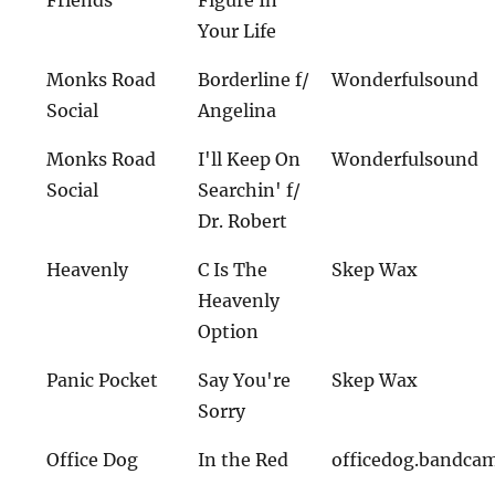
Your Life
Monks Road
Borderline f/
Wonderfulsound
Social
Angelina
Monks Road
I'll Keep On
Wonderfulsound
Social
Searchin' f/
Dr. Robert
Heavenly
C Is The
Skep Wax
Heavenly
Option
Panic Pocket
Say You're
Skep Wax
Sorry
Office Dog
In the Red
officedog.bandca