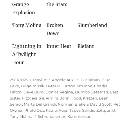
Grange
the Stars
Explosion
Tony Molina
Broken
Slumberland
Down
Lightning In
Inner Heat
Elefant
A Twilight
Hour
Veröffentlicht
Kategorien
Schlagwörter
25/11/2025
Playlist
Angela Aux
,
Bill Callahan
,
Blue
am
Lake
,
Bügelmusik
,
ByteFM
,
Carson McHone
,
Charlie
Hilton
,
Dave Burn
,
Donna Regina
,
Dumbo Gets Mad
,
East
Sister
,
Fitzgerald & Rimini
,
John Hood
,
Kratzen
,
Leah
Senior
,
Marta Del Grandi
,
Norman Blake & David Scott
,
Pet
Owner
,
Photo Ops
,
Radio
,
Rural Tapes
,
Sandra Zettpunkt
,
zu
Tony Molina
Schreibe einen Kommentar
Bügelmusik