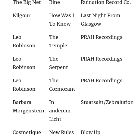
The Big Net
Bine
Ruination Record Co.
Kilgour
How Was I
Last Night From
To Know
Glasgow
Leo
The
PRAH Recordings
Robinson
Temple
Leo
The
PRAH Recordings
Robinson
Serpent
Leo
The
PRAH Recordings
Robinson
Cormorant
Barbara
In
Staatsakt/Zebralution
Morgenstern
anderem
Licht
Cosmetique
New Rules
Blow Up