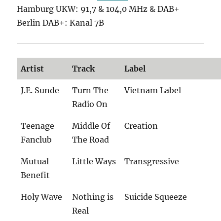
Hamburg UKW: 91,7 & 104,0 MHz & DAB+
Berlin DAB+: Kanal 7B
Artist
Track
Label
J.E. Sunde
Turn The
Vietnam Label
Radio On
Teenage
Middle Of
Creation
Fanclub
The Road
Mutual
Little Ways
Transgressive
Benefit
Holy Wave
Nothing is
Suicide Squeeze
Real