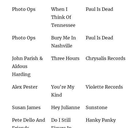
Photo Ops
When I
Paul Is Dead
Think Of
Tennessee
Photo Ops
Bury Me In
Paul Is Dead
Nashville
John Parish &
Three Hours
Chrysalis Records
Aldous
Harding
Alex Pester
You're My
Violette Records
Kind
Susan James
Hey Julianne
Sunstone
Pete Dello And
Do I Still
Hanky Panky
Friends
Figure In