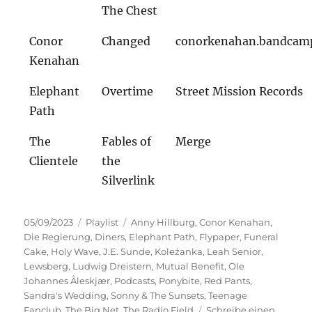
The Chest
Conor
Changed
conorkenahan.bandcam
Kenahan
Elephant
Overtime
Street Mission Records
Path
The
Fables of
Merge
Clientele
the
Silverlink
Veröffentlicht
Kategorien
Schlagwörter
05/09/2023
Playlist
Anny Hillburg
,
Conor Kenahan
,
am
Die Regierung
,
Diners
,
Elephant Path
,
Flypaper
,
Funeral
Cake
,
Holy Wave
,
J.E. Sunde
,
Koleżanka
,
Leah Senior
,
Lewsberg
,
Ludwig Dreistern
,
Mutual Benefit
,
Ole
Johannes Åleskjær
,
Podcasts
,
Ponybite
,
Red Pants
,
Sandra's Wedding
,
Sonny & The Sunsets
,
Teenage
Fanclub
,
The Big Net
,
The Radio Field
Schreibe einen