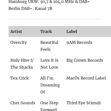
Hamburg UKW: 91,7 & 104,0 MHz & DAB+
Berlin DAB+: Kanal 7B
Artist
Track
Label
Overcity
Beautiful
9AM Records
Feels
Holy Hive f/
Love It Is
Big Crown Records
The Shacks
Not Love
Tex Crick
All I'm
MacÕs Record Label
Dreaming
Of
Chet Sounds
One Step
Third Eye Stimuli
Forward,