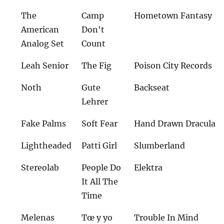
The
Camp
Hometown Fantasy
American
Don't
Analog Set
Count
Leah Senior
The Fig
Poison City Records
Noth
Gute
Backseat
Lehrer
Fake Palms
Soft Fear
Hand Drawn Dracula
Lightheaded
Patti Girl
Slumberland
Stereolab
People Do
Elektra
It All The
Time
Melenas
Tœ y yo
Trouble In Mind