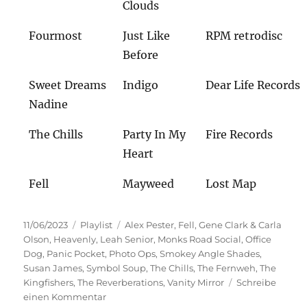
Clouds
Fourmost
Just Like
RPM retrodisc
Before
Sweet Dreams
Indigo
Dear Life Records
Nadine
The Chills
Party In My
Fire Records
Heart
Fell
Mayweed
Lost Map
Veröffentlicht
Kategorien
Schlagwörter
11/06/2023
Playlist
Alex Pester
,
Fell
,
Gene Clark & Carla
am
Olson
,
Heavenly
,
Leah Senior
,
Monks Road Social
,
Office
Dog
,
Panic Pocket
,
Photo Ops
,
Smokey Angle Shades
,
Susan James
,
Symbol Soup
,
The Chills
,
The Fernweh
,
The
Kingfishers
,
The Reverberations
,
Vanity Mirror
Schreibe
zu
einen Kommentar