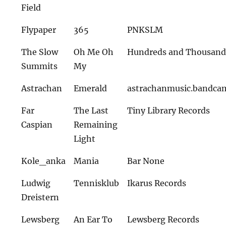
Field
Flypaper
365
PNKSLM
The Slow
Oh Me Oh
Hundreds and Thousand
Summits
My
Astrachan
Emerald
astrachanmusic.bandca
Far
The Last
Tiny Library Records
Caspian
Remaining
Light
Kole_anka
Mania
Bar None
Ludwig
Tennisklub
Ikarus Records
Dreistern
Lewsberg
An Ear To
Lewsberg Records