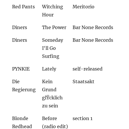
Red Pants
Witching
Meritorio
Hour
Diners
The Power
Bar None Records
Diners
Someday
Bar None Records
I'll Go
Surfing
PYNKIE
Lately
self-released
Die
Kein
Staatsakt
Regierung
Grund
glŸcklich
zu sein
Blonde
Before
section 1
Redhead
(radio edit)