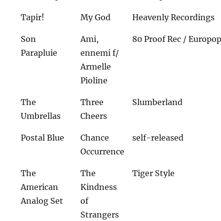
Tapir!
My God
Heavenly Recordings
Son
Ami,
80 Proof Rec / Europo
Parapluie
ennemi f/
Armelle
Pioline
The
Three
Slumberland
Umbrellas
Cheers
Postal Blue
Chance
self-released
Occurrence
The
The
Tiger Style
American
Kindness
Analog Set
of
Strangers