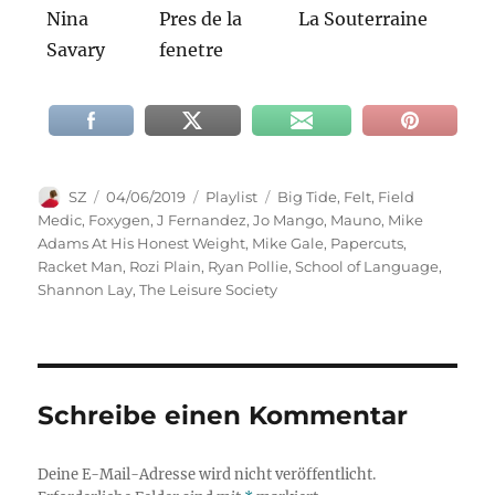
Nina
Pres de la
La Souterraine
Savary
fenetre
Autor
Veröffentlicht
Kategorien
Schlagwörter
SZ
04/06/2019
Playlist
Big Tide
,
Felt
,
Field
am
Medic
,
Foxygen
,
J Fernandez
,
Jo Mango
,
Mauno
,
Mike
Adams At His Honest Weight
,
Mike Gale
,
Papercuts
,
Racket Man
,
Rozi Plain
,
Ryan Pollie
,
School of Language
,
Shannon Lay
,
The Leisure Society
Schreibe einen Kommentar
Deine E-Mail-Adresse wird nicht veröffentlicht.