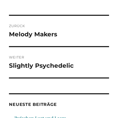
Beitragsnavigation
ZURÜCK
Melody Makers
Vorheriger
Beitrag:
WEITER
Slightly Psychedelic
Nächster
Beitrag:
NEUESTE BEITRÄGE