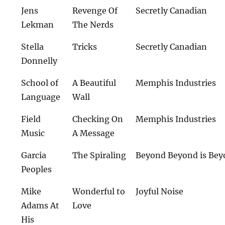
Jens
Revenge Of
Secretly Canadian
Lekman
The Nerds
Stella
Tricks
Secretly Canadian
Donnelly
School of
A Beautiful
Memphis Industries
Language
Wall
Field
Checking On
Memphis Industries
Music
A Message
Garcia
The Spiraling
Beyond Beyond is Be
Peoples
Mike
Wonderful to
Joyful Noise
Adams At
Love
His