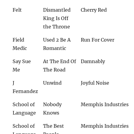
Felt
Dismantled
Cherry Red
King Is Off
the Throne
Field
Used 2 Be A
Run For Cover
Medic
Romantic
Say Sue
At The End Of
Damnably
Me
The Road
J
Unwind
Joyful Noise
Fernandez
School of
Nobody
Memphis Industries
Language
Knows
School of
The Best
Memphis Industries