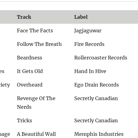
Track
Label
Face The Facts
Jagjaguwar
Follow The Breath
Fire Records
Beardness
Rollercoaster Records
es
It Gets Old
Hand In Hive
iety
Overheard
Ego Drain Records
Revenge Of The
Secretly Canadian
Nerds
Tricks
Secretly Canadian
uage
A Beautiful Wall
Memphis Industries