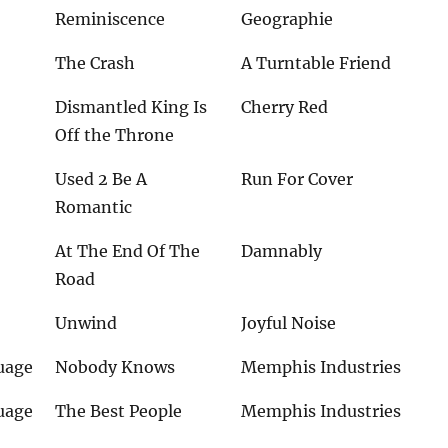
Reminiscence
Geographie
The Crash
A Turntable Friend
Dismantled King Is
Cherry Red
Off the Throne
Used 2 Be A
Run For Cover
Romantic
At The End Of The
Damnably
Road
Unwind
Joyful Noise
uage
Nobody Knows
Memphis Industries
uage
The Best People
Memphis Industries