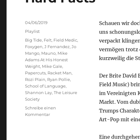
Veröffentlicht
04/06/2019
Schauen wir doc
am
Kategorien
Playlist
uns schonungslo
Schlagwörter
Big Tide
,
Felt
,
Field Medic
,
verpackt klinge
Foxygen
,
J Fernandez
,
Jo
vermögen trotz 
Mango
,
Mauno
,
Mike
kurzweilig die 
Adams At His Honest
Weight
,
Mike Gale
,
Papercuts
,
Racket Man
,
Der Brite David 
Rozi Plain
,
Ryan Pollie
,
Field Music) br
School of Language
,
Shannon Lay
,
The Leisure
im Vereinigten 
Society
Markt. Vom dubio
Schreibe einen
Trumps Charakter
zu
Kommentar
Art-Pop mit ein
Hard
Facts
Eine durchgehen