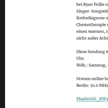
bei Ryan Pollie 
Singer-Songwrit
Krebsdiagnose u
Chemotherapie un
einen warmen, n
nicht außer Acht
Diese Sendung w
Uhr.
Wdh.: Samstag, 
Stream online h
Berlin: 91.0 MH
PlaylistGG_KW