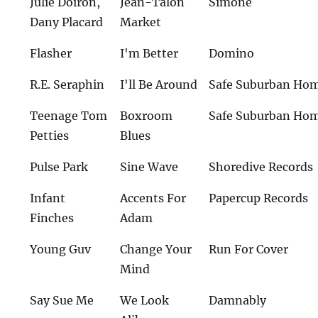
Julie Doiron,
Jean-Talon
Simone
Dany Placard
Market
Flasher
I'm Better
Domino
R.E. Seraphin
I'll Be Around
Safe Suburban Ho
Teenage Tom
Boxroom
Safe Suburban Ho
Petties
Blues
Pulse Park
Sine Wave
Shoredive Records
Infant
Accents For
Papercup Records
Finches
Adam
Young Guv
Change Your
Run For Cover
Mind
Say Sue Me
We Look
Damnably