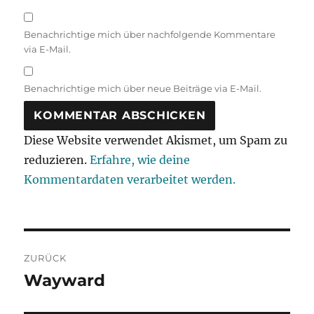
Benachrichtige mich über nachfolgende Kommentare
via E-Mail.
Benachrichtige mich über neue Beiträge via E-Mail.
Diese Website verwendet Akismet, um Spam zu
reduzieren.
Erfahre, wie deine
Kommentardaten verarbeitet werden.
Beitragsnavigation
ZURÜCK
Wayward
Vorheriger
Beitrag: