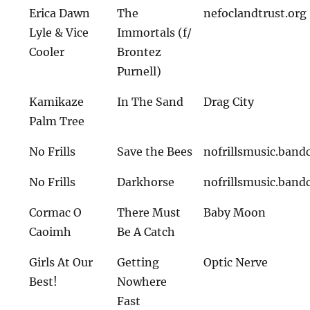
Erica Dawn
The
nefoclandtrust.org
Lyle & Vice
Immortals (f/
Cooler
Brontez
Purnell)
Kamikaze
In The Sand
Drag City
Palm Tree
No Frills
Save the Bees
nofrillsmusic.ban
No Frills
Darkhorse
nofrillsmusic.ban
Cormac O
There Must
Baby Moon
Caoimh
Be A Catch
Girls At Our
Getting
Optic Nerve
Best!
Nowhere
Fast