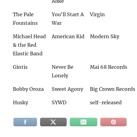
Alike
The Pale
You'll Start A
Virgin
Fountains
War
Michael Head
American Kid
Modern Sky
& the Red
Elastic Band
Gintis
Never Be
Mai 68 Records
Lonely
Bobby Oroza
Sweet Agony
Big Crown Records
Husky
SYWD
self-released