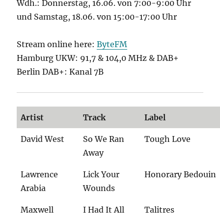
Wdh.: Donnerstag, 16.06. von 7:00-9:00 Uhr
und Samstag, 18.06. von 15:00-17:00 Uhr
Stream online here:
ByteFM
Hamburg UKW: 91,7 & 104,0 MHz & DAB+
Berlin DAB+: Kanal 7B
Artist
Track
Label
David West
So We Ran
Tough Love
Away
Lawrence
Lick Your
Honorary Bedouin
Arabia
Wounds
Maxwell
I Had It All
Talitres