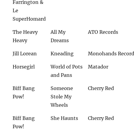
Farrington &
Le
SuperHomard
The Heavy
All My
ATO Records
Heavy
Dreams
Jill Lorean
Kneading
Monohands Record
Horsegirl
World of Pots
Matador
and Pans
Biff Bang
Someone
Cherry Red
Pow!
Stole My
Wheels
Biff Bang
She Haunts
Cherry Red
Pow!