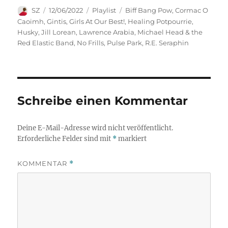
Autor
Veröffentlicht
Kategorien
Schlagwörter
SZ
12/06/2022
Playlist
Biff Bang Pow
,
Cormac O
am
Caoimh
,
Gintis
,
Girls At Our Best!
,
Healing Potpourrie
,
Husky
,
Jill Lorean
,
Lawrence Arabia
,
Michael Head & the
Red Elastic Band
,
No Frills
,
Pulse Park
,
R.E. Seraphin
Schreibe einen Kommentar
Deine E-Mail-Adresse wird nicht veröffentlicht.
Erforderliche Felder sind mit
*
markiert
KOMMENTAR
*