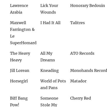
Lawrence
Lick Your
Honorary Bedouin
Arabia
Wounds
Maxwell
I Had It All
Talitres
Farrington &
Le
SuperHomard
The Heavy
All My
ATO Records
Heavy
Dreams
Jill Lorean
Kneading
Monohands Record
Horsegirl
World of Pots
Matador
and Pans
Biff Bang
Someone
Cherry Red
Pow!
Stole My