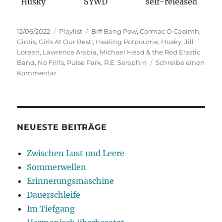
Husky
SYWD
self-released
Veröffentlicht
Kategorien
Schlagwörter
12/06/2022
Playlist
Biff Bang Pow
,
Cormac O Caoimh
,
am
Gintis
,
Girls At Our Best!
,
Healing Potpourrie
,
Husky
,
Jill
Lorean
,
Lawrence Arabia
,
Michael Head & the Red Elastic
Band
,
No Frills
,
Pulse Park
,
R.E. Seraphin
Schreibe einen
zu
Kommentar
Ohne
Schnickschnack
NEUESTE BEITRÄGE
Zwischen Lust und Leere
Sommerwellen
Erinnerungsmaschine
Dauerschleife
Im Tiefgang