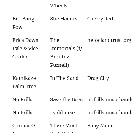
Wheels
Biff Bang
She Haunts
Cherry Red
Pow!
Erica Dawn
The
nefoclandtrust.org
Lyle & Vice
Immortals (f/
Cooler
Brontez
Purnell)
Kamikaze
In The Sand
Drag City
Palm Tree
No Frills
Save the Bees
nofrillsmusic.ban
No Frills
Darkhorse
nofrillsmusic.ban
Cormac O
There Must
Baby Moon