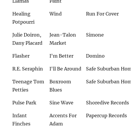
Llamas
Paint
Healing
Wind
Run For Cover
Potpourri
Julie Doiron,
Jean-Talon
Simone
Dany Placard
Market
Flasher
I'm Better
Domino
R.E. Seraphin
I'll Be Around
Safe Suburban Ho
Teenage Tom
Boxroom
Safe Suburban Ho
Petties
Blues
Pulse Park
Sine Wave
Shoredive Records
Infant
Accents For
Papercup Records
Finches
Adam