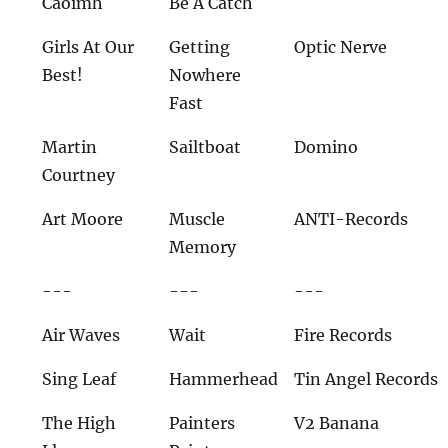
Caoimh
Be A Catch
Girls At Our
Getting
Optic Nerve
Best!
Nowhere
Fast
Martin
Sailtboat
Domino
Courtney
Art Moore
Muscle
ANTI-Records
Memory
---
---
---
Air Waves
Wait
Fire Records
Sing Leaf
Hammerhead
Tin Angel Records
The High
Painters
V2 Banana