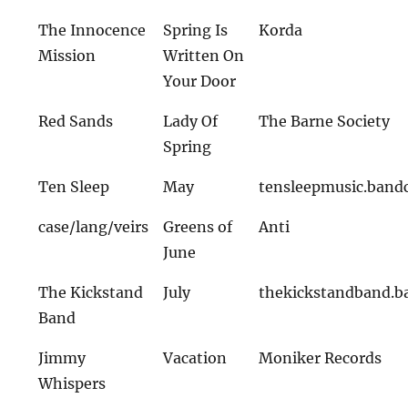
The Innocence
Spring Is
Korda
Mission
Written On
Your Door
Red Sands
Lady Of
The Barne Society
Spring
Ten Sleep
May
tensleepmusic.ban
case/lang/veirs
Greens of
Anti
June
The Kickstand
July
thekickstandband.
Band
Jimmy
Vacation
Moniker Records
Whispers