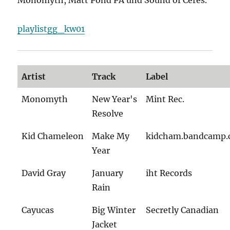
Monomyth, Matt Pond PA und Sound of Ceres.
playlistgg_kw01
Artist
Track
Label
Monomyth
New Year's
Mint Rec.
Resolve
Kid Chameleon
Make My
kidcham.bandcamp
Year
David Gray
January
iht Records
Rain
Cayucas
Big Winter
Secretly Canadian
Jacket