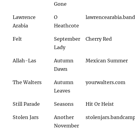
Gone
Lawrence
O
lawrencearabia.ban
Arabia
Heathcote
Felt
September
Cherry Red
Lady
Allah-Las
Autumn
Mexican Summer
Dawn
The Walters
Autumn
yourwalters.com
Leaves
Still Parade
Seasons
Hit Or Heist
Stolen Jars
Another
stolenjars.bandcam
November