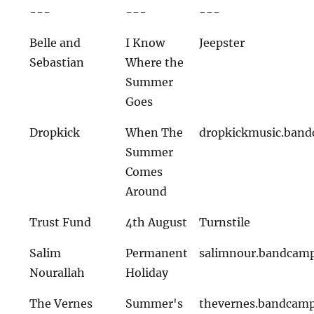
---
---
---
Belle and
I Know
Jeepster
Sebastian
Where the
Summer
Goes
Dropkick
When The
dropkickmusic.ban
Summer
Comes
Around
Trust Fund
4th August
Turnstile
Salim
Permanent
salimnour.bandcam
Nourallah
Holiday
The Vernes
Summer's
thevernes.bandcam