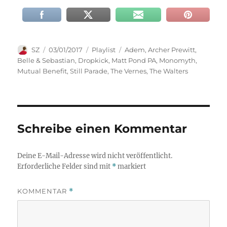
Autor
Veröffentlicht
Kategorien
Schlagwörter
SZ
03/01/2017
Playlist
Adem
,
Archer Prewitt
,
am
Belle & Sebastian
,
Dropkick
,
Matt Pond PA
,
Monomyth
,
Mutual Benefit
,
Still Parade
,
The Vernes
,
The Walters
Schreibe einen Kommentar
Deine E-Mail-Adresse wird nicht veröffentlicht.
Erforderliche Felder sind mit
*
markiert
KOMMENTAR
*