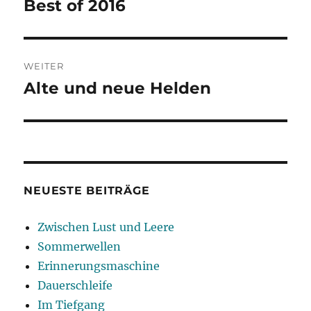
Best of 2016
Vorheriger
Beitrag:
WEITER
Alte und neue Helden
Nächster
Beitrag:
NEUESTE BEITRÄGE
Zwischen Lust und Leere
Sommerwellen
Erinnerungsmaschine
Dauerschleife
Im Tiefgang