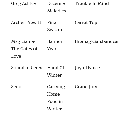
Greg Ashley
December
Trouble In Mind
Melodies
Archer Prewitt
Final
Carrot Top
Season
Magician &
Banner
themagician.bandc
The Gates of
Year
Love
Sound of Ceres
Hand Of
Joyful Noise
Winter
Seoul
Carrying
Grand Jury
Home
Food in
Winter