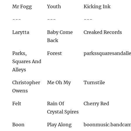
Mr Fogg
Youth
Kicking Ink
---
---
---
Larytta
Baby Come
Creaked Records
Back
Parks,
Forest
parkssquaresandall
Squares And
Alleys
Christopher
Me Oh My
Turnstile
Owens
Felt
Rain Of
Cherry Red
Crystal Spires
Boon
Play Along
boonmusic.bandca