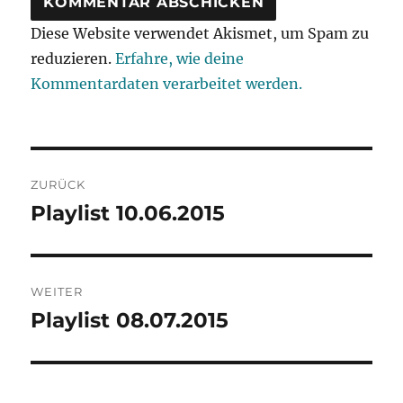
Diese Website verwendet Akismet, um Spam zu
reduzieren.
Erfahre, wie deine
Kommentardaten verarbeitet werden.
Beitragsnavigation
ZURÜCK
Playlist 10.06.2015
Vorheriger
Beitrag:
WEITER
Playlist 08.07.2015
Nächster
Beitrag: