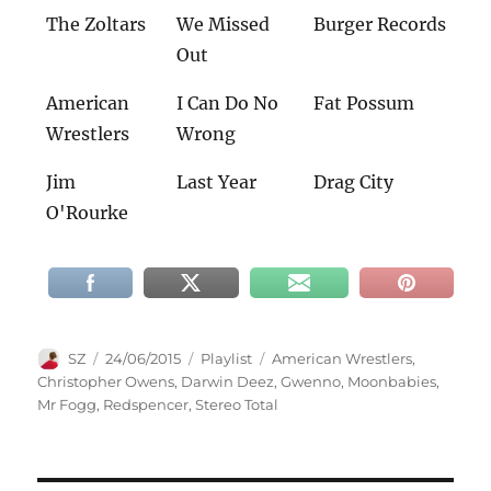
The Zoltars
We Missed
Burger Records
Out
American
I Can Do No
Fat Possum
Wrestlers
Wrong
Jim
Last Year
Drag City
O'Rourke
Autor
Veröffentlicht
Kategorien
Schlagwörter
SZ
24/06/2015
Playlist
American Wrestlers
,
am
Christopher Owens
,
Darwin Deez
,
Gwenno
,
Moonbabies
,
Mr Fogg
,
Redspencer
,
Stereo Total