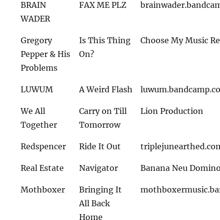
BRAIN
FAX ME PLZ
brainwader.bandca
WADER
Gregory
Is This Thing
Choose My Music Re
Pepper & His
On?
Problems
LUWUM
A Weird Flash
luwum.bandcamp.c
We All
Carry on Till
Lion Production
Together
Tomorrow
Redspencer
Ride It Out
triplejunearthed.co
Real Estate
Navigator
Banana Neu Domin
Mothboxer
Bringing It
mothboxermusic.b
All Back
Home