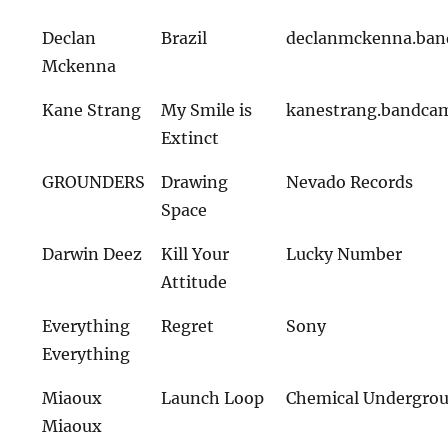
Declan
Brazil
declanmckenna.ba
Mckenna
Kane Strang
My Smile is
kanestrang.bandca
Extinct
GROUNDERS
Drawing
Nevado Records
Space
Darwin Deez
Kill Your
Lucky Number
Attitude
Everything
Regret
Sony
Everything
Miaoux
Launch Loop
Chemical Undergro
Miaoux