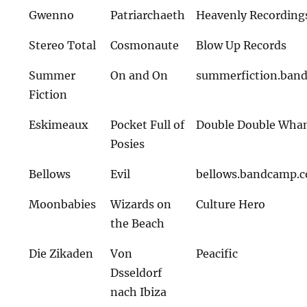
Gwenno
Patriarchaeth
Heavenly Recording
Stereo Total
Cosmonaute
Blow Up Records
Summer
On and On
summerfiction.ban
Fiction
Eskimeaux
Pocket Full of
Double Double Wh
Posies
Bellows
Evil
bellows.bandcamp.
Moonbabies
Wizards on
Culture Hero
the Beach
Die Zikaden
Von
Peacific
Dsseldorf
nach Ibiza