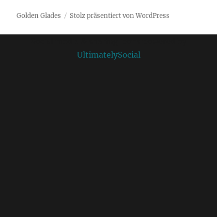
Golden Glades
Stolz präsentiert von WordPress
Social media & sharing icons powered by
UltimatelySocial