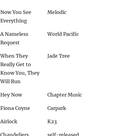
Now You See
Melodic
Everything
A Nameless
World Pacific
Request
When They
Jade Tree
Really Get to
Know You, They
Will Run
Hey Now
Chapter Music
Fiona Coyne
Carpark
Airlock
K23
Chandeliers
self-released