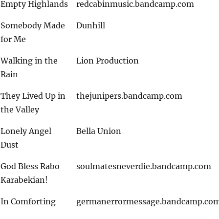
Empty Highlands
redcabinmusic.bandcamp.com
Somebody Made
Dunhill
for Me
Walking in the
Lion Production
Rain
They Lived Up in
thejunipers.bandcamp.com
the Valley
Lonely Angel
Bella Union
Dust
God Bless Rabo
soulmatesneverdie.bandcamp.com
Karabekian!
In Comforting
germanerrormessage.bandcamp.co