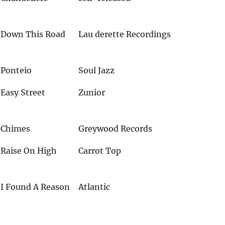
Down This Road
Lau derette Recordings
Ponteio
Soul Jazz
Easy Street
Zunior
Chimes
Greywood Records
Raise On High
Carrot Top
I Found A Reason
Atlantic