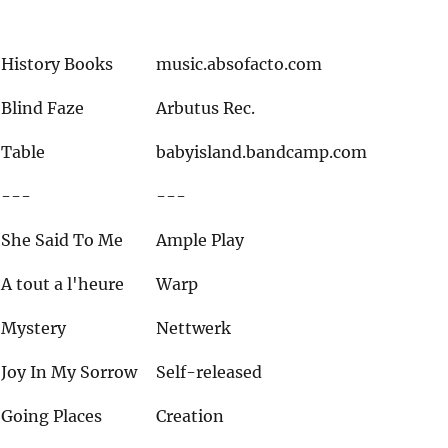
History Books
music.absofacto.com
Blind Faze
Arbutus Rec.
Table
babyisland.bandcamp.com
---
---
She Said To Me
Ample Play
A tout a l'heure
Warp
Mystery
Nettwerk
Joy In My Sorrow
Self-released
Going Places
Creation