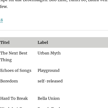
few.
28
Titel
Label
The Next Best
Urban Myth
Thing
Echoes of Songs
Playground
Boredom
self-released
Hard To Break
Bella Union