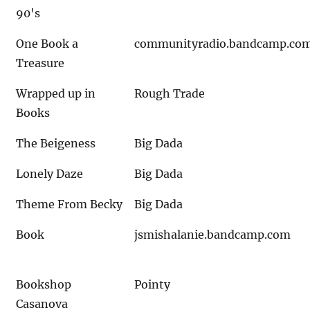
90's
One Book a
communityradio.bandcamp.co
Treasure
Wrapped up in
Rough Trade
Books
The Beigeness
Big Dada
Lonely Daze
Big Dada
Theme From Becky
Big Dada
Book
jsmishalanie.bandcamp.com
Bookshop
Pointy
Casanova