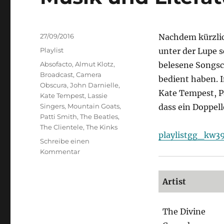
Veröffentlicht
27/09/2016
Nachdem kürzli
am
Kategorien
Playlist
unter der Lupe s
Schlagwörter
Absofacto
,
Almut Klotz
,
belesene Songsc
Broadcast
,
Camera
bedient haben. 
Obscura
,
John Darnielle
,
Kate Tempest, Pa
Kate Tempest
,
Lassie
Singers
,
Mountain Goats
,
dass ein Doppell
Patti Smith
,
The Beatles
,
The Clientele
,
The Kinks
playlistgg_kw3
Schreibe einen
zu
Kommentar
Musik
und
Artist
Literatur
The Divine