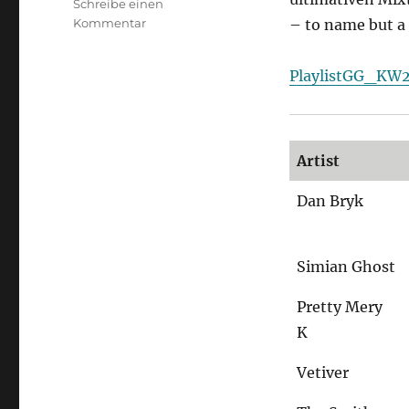
Schreibe einen
zu
Kommentar
– to name but a 
Playlist
08.07.2015
PlaylistGG_KW
Artist
Dan Bryk
Simian Ghost
Pretty Mery
K
Vetiver