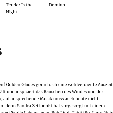
Tender Is the
Domino
Night
5
en! Golden Glades gönnt sich eine wohlverdiente Auszeit
ft und inspiziert das Rauschen des Windes und der
, auf ansprechende Musik muss auch heute nicht
en, denn Sandra Zettpunkt hat vorgesorgt mit einem
ape für alle Lebenslagen. Bob Lind, Tahiti 80, Laura Veir