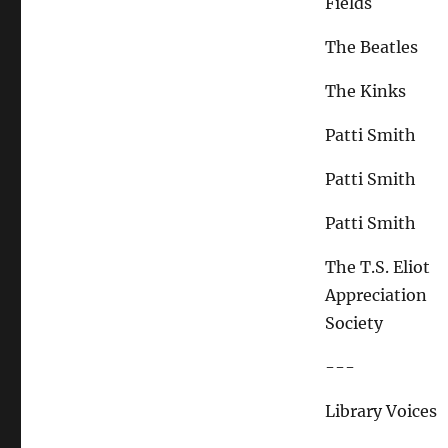
Fields
The Beatles
The Kinks
Patti Smith
Patti Smith
Patti Smith
The T.S. Eliot
Appreciation
Society
---
Library Voices