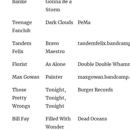
Banke
Gonna Be a
Storm
Teenage
Dark Clouds
PeMa
Fanclub
Tandem
Bravo
tandemfelix.bandcam
Felix
Maestro
Florist
As Alone
Double Double Wham
Max Gowan
Painter
maxgowan.bandcamp
Those
Tonight,
Burger Records
Pretty
Tonight,
Wrongs
Tonight
Bill Fay
Filled With
Dead Oceans
Wonder