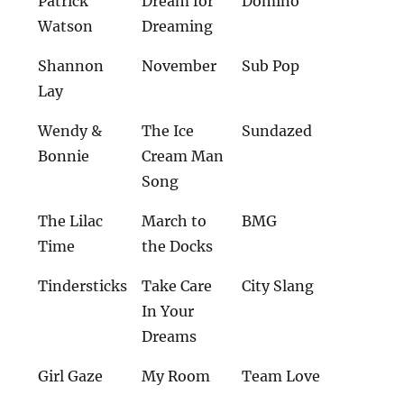
Patrick
Dream for
Domino
Watson
Dreaming
Shannon
November
Sub Pop
Lay
Wendy &
The Ice
Sundazed
Bonnie
Cream Man
Song
The Lilac
March to
BMG
Time
the Docks
Tindersticks
Take Care
City Slang
In Your
Dreams
Girl Gaze
My Room
Team Love