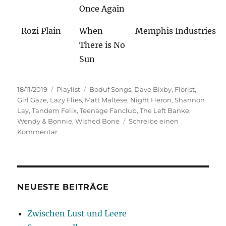
Once Again
Rozi Plain
When
Memphis Industries
There is No
Sun
Veröffentlicht
Kategorien
Schlagwörter
18/11/2019
Playlist
Boduf Songs
,
Dave Bixby
,
Florist
,
am
Girl Gaze
,
Lazy Flies
,
Matt Maltese
,
Night Heron
,
Shannon
Lay
,
Tandem Felix
,
Teenage Fanclub
,
The Left Banke
,
Wendy & Bonnie
,
Wished Bone
Schreibe einen
zu
Kommentar
November
Blues
NEUESTE BEITRÄGE
Zwischen Lust und Leere