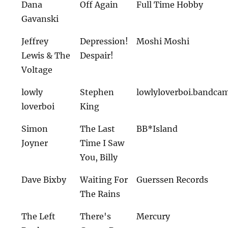
Dana
Off Again
Full Time Hobby
Gavanski
Jeffrey
Depression!
Moshi Moshi
Lewis & The
Despair!
Voltage
lowly
Stephen
lowlyloverboi.bandca
loverboi
King
Simon
The Last
BB*Island
Joyner
Time I Saw
You, Billy
Dave Bixby
Waiting For
Guerssen Records
The Rains
The Left
There's
Mercury