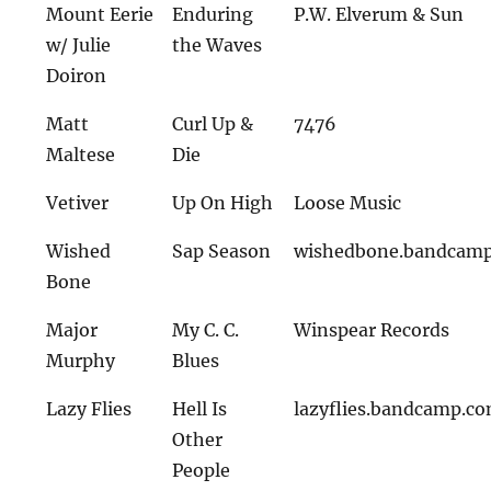
Mount Eerie
Enduring
P.W. Elverum & Sun
w/ Julie
the Waves
Doiron
Matt
Curl Up &
7476
Maltese
Die
Vetiver
Up On High
Loose Music
Wished
Sap Season
wishedbone.bandcam
Bone
Major
My C. C.
Winspear Records
Murphy
Blues
Lazy Flies
Hell Is
lazyflies.bandcamp.c
Other
People