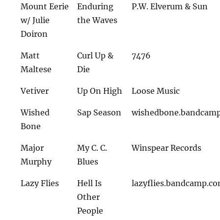
Mount Eerie
Enduring
P.W. Elverum & Sun
w/ Julie
the Waves
Doiron
Matt
Curl Up &
7476
Maltese
Die
Vetiver
Up On High
Loose Music
Wished
Sap Season
wishedbone.bandcam
Bone
Major
My C. C.
Winspear Records
Murphy
Blues
Lazy Flies
Hell Is
lazyflies.bandcamp.c
Other
People