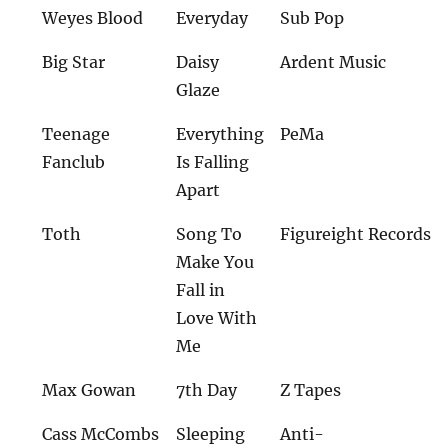
Weyes Blood
Everyday
Sub Pop
Big Star
Daisy
Ardent Music
Glaze
Teenage
Everything
PeMa
Fanclub
Is Falling
Apart
Toth
Song To
Figureight Records
Make You
Fall in
Love With
Me
Max Gowan
7th Day
Z Tapes
Cass McCombs
Sleeping
Anti-