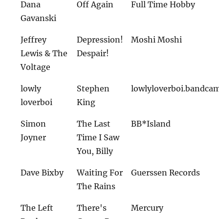
Dana
Off Again
Full Time Hobby
Gavanski
Jeffrey
Depression!
Moshi Moshi
Lewis & The
Despair!
Voltage
lowly
Stephen
lowlyloverboi.bandca
loverboi
King
Simon
The Last
BB*Island
Joyner
Time I Saw
You, Billy
Dave Bixby
Waiting For
Guerssen Records
The Rains
The Left
There's
Mercury