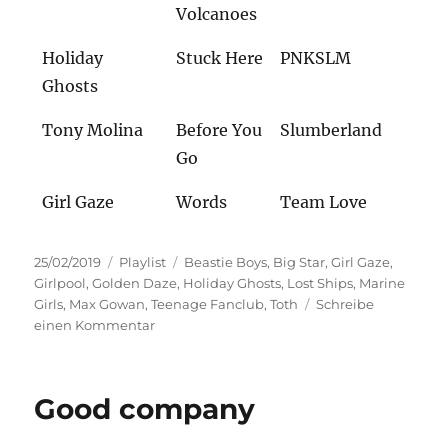
Volcanoes
Holiday
Stuck Here
PNKSLM
Ghosts
Tony Molina
Before You
Slumberland
Go
Girl Gaze
Words
Team Love
Veröffentlicht
Kategorien
Schlagwörter
25/02/2019
Playlist
Beastie Boys
,
Big Star
,
Girl Gaze
,
am
Girlpool
,
Golden Daze
,
Holiday Ghosts
,
Lost Ships
,
Marine
Girls
,
Max Gowan
,
Teenage Fanclub
,
Toth
Schreibe
zu
einen Kommentar
Boys
&
Girls
Good company