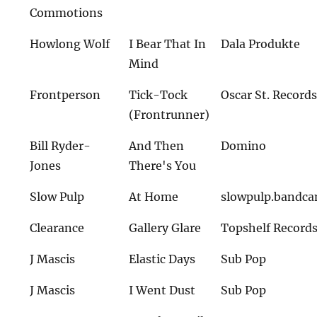
Commotions
Howlong Wolf
I Bear That In
Dala Produkte
Mind
Frontperson
Tick-Tock
Oscar St. Record
(Frontrunner)
Bill Ryder-
And Then
Domino
Jones
There's You
Slow Pulp
At Home
slowpulp.bandc
Clearance
Gallery Glare
Topshelf Record
J Mascis
Elastic Days
Sub Pop
J Mascis
I Went Dust
Sub Pop