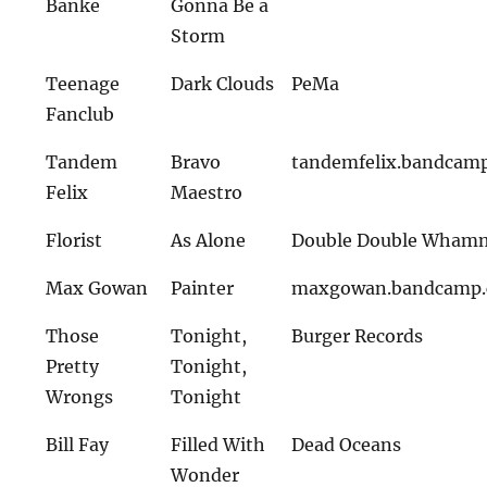
Banke
Gonna Be a
Storm
Teenage
Dark Clouds
PeMa
Fanclub
Tandem
Bravo
tandemfelix.bandcam
Felix
Maestro
Florist
As Alone
Double Double Wham
Max Gowan
Painter
maxgowan.bandcamp
Those
Tonight,
Burger Records
Pretty
Tonight,
Wrongs
Tonight
Bill Fay
Filled With
Dead Oceans
Wonder