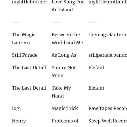
mylittlebrother
Love Song For
mylittlebrother
An Island
---
---
---
The Magic
Between the
themagiclanter
Lantern
World and Me
Still Parade
As Long As
stillparade.ban
The Last Detail
You're Not
Elefant
Mine
The Last Detail
Take My
Elefant
Hand
Iogi
Magic Trick
Raw Tapes Recor
Henry
Problems of
Sleep Well Recor