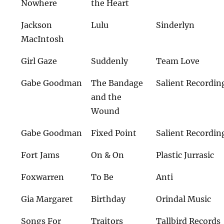
Nowhere
the Heart
Jackson
Lulu
Sinderlyn
MacIntosh
Girl Gaze
Suddenly
Team Love
Gabe Goodman
The Bandage
Salient Recordin
and the
Wound
Gabe Goodman
Fixed Point
Salient Recordin
Fort Jams
On & On
Plastic Jurrasic
Foxwarren
To Be
Anti
Gia Margaret
Birthday
Orindal Music
Songs For
Traitors
Tallbird Records