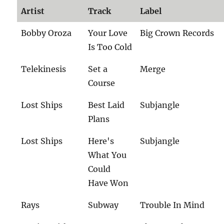
Artist
Track
Label
Bobby Oroza
Your Love
Big Crown Records
Is Too Cold
Telekinesis
Set a
Merge
Course
Lost Ships
Best Laid
Subjangle
Plans
Lost Ships
Here's
Subjangle
What You
Could
Have Won
Rays
Subway
Trouble In Mind