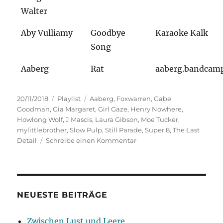
Walter
Aby Vulliamy
Goodbye
Karaoke Kalk
Song
Aaberg
Rat
aaberg.bandcam
Veröffentlicht
Kategorien
Schlagwörter
20/11/2018
Playlist
Aaberg
,
Foxwarren
,
Gabe
am
Goodman
,
Gia Margaret
,
Girl Gaze
,
Henry Nowhere
,
Howlong Wolf
,
J Mascis
,
Laura Gibson
,
Moe Tucker
,
mylittlebrother
,
Slow Pulp
,
Still Parade
,
Super 8
,
The Last
zu
Detail
Schreibe einen Kommentar
Good
company
NEUESTE BEITRÄGE
Zwischen Lust und Leere