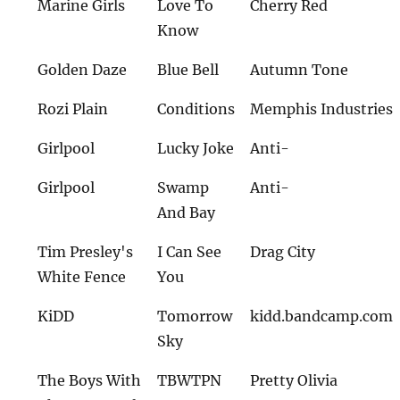
Marine Girls
Love To
Cherry Red
Know
Golden Daze
Blue Bell
Autumn Tone
Rozi Plain
Conditions
Memphis Industries
Girlpool
Lucky Joke
Anti-
Girlpool
Swamp
Anti-
And Bay
Tim Presley's
I Can See
Drag City
White Fence
You
KiDD
Tomorrow
kidd.bandcamp.com
Sky
The Boys With
TBWTPN
Pretty Olivia