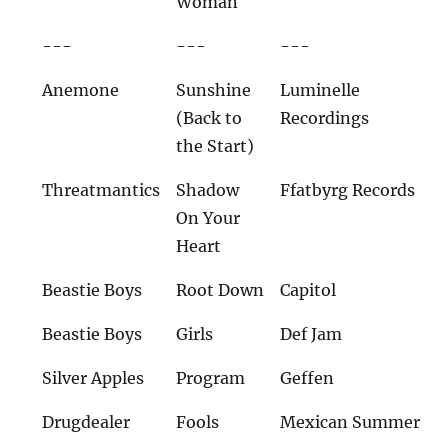
Woman
---
---
---
Anemone
Sunshine
Luminelle
(Back to
Recordings
the Start)
Threatmantics
Shadow
Ffatbyrg Records
On Your
Heart
Beastie Boys
Root Down
Capitol
Beastie Boys
Girls
Def Jam
Silver Apples
Program
Geffen
Drugdealer
Fools
Mexican Summer