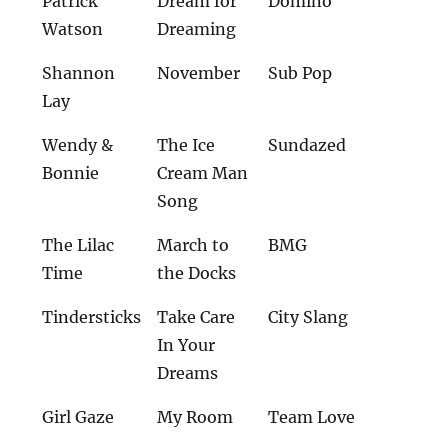
Patrick
Dream for
Domino
Watson
Dreaming
Shannon
November
Sub Pop
Lay
Wendy &
The Ice
Sundazed
Bonnie
Cream Man
Song
The Lilac
March to
BMG
Time
the Docks
Tindersticks
Take Care
City Slang
In Your
Dreams
Girl Gaze
My Room
Team Love