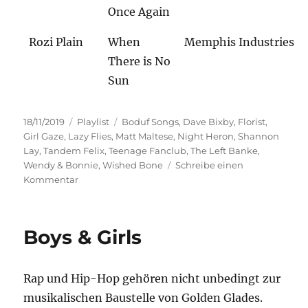
Once Again
Rozi Plain
When
Memphis Industries
There is No
Sun
Veröffentlicht
Kategorien
Schlagwörter
18/11/2019
Playlist
Boduf Songs
,
Dave Bixby
,
Florist
,
am
Girl Gaze
,
Lazy Flies
,
Matt Maltese
,
Night Heron
,
Shannon
Lay
,
Tandem Felix
,
Teenage Fanclub
,
The Left Banke
,
Wendy & Bonnie
,
Wished Bone
Schreibe einen
zu
Kommentar
November
Blues
Boys & Girls
Rap und Hip-Hop gehören nicht unbedingt zur
musikalischen Baustelle von Golden Glades.