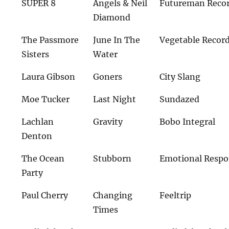
SUPER 8
Angels & Neil
Futureman Reco
Diamond
The Passmore
June In The
Vegetable Recor
Sisters
Water
Laura Gibson
Goners
City Slang
Moe Tucker
Last Night
Sundazed
Lachlan
Gravity
Bobo Integral
Denton
The Ocean
Stubborn
Emotional Resp
Party
Paul Cherry
Changing
Feeltrip
Times