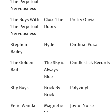
The Perpetual
Nervousness
The Boys With
Close The
Pretty Olivia
The Perpetual
Doors
Nervousness
Stephen
Hyde
Cardinal Fuzz
Bailey
The Golden
The Sky is
Candlestick Records
Rail
Always
Blue
Shy Boys
Brick By
Polyvinyl
Brick
Eerie Wanda
Magnetic
Joyful Noise