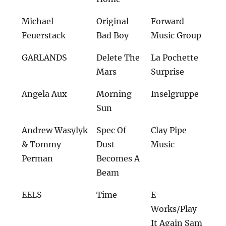
Michael
Original
Forward
Feuerstack
Bad Boy
Music Group
GARLANDS
Delete The
La Pochette
Mars
Surprise
Angela Aux
Morning
Inselgruppe
Sun
Andrew Wasylyk
Spec Of
Clay Pipe
& Tommy
Dust
Music
Perman
Becomes A
Beam
EELS
Time
E-
Works/Play
It Again Sam