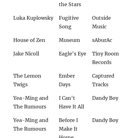
the Stars
Luka Kuplowsky
Fugitive
Outside
Song
Music
House of Zen
Museum
sAburAc
Jake Nicoll
Eagle's Eye
Tiny Room
Records
The Lemon
Ember
Captured
Twigs
Days
Tracks
Yea-Ming and
I Can't
Dandy Boy
The Rumours
Have It All
Yea-Ming and
Before I
Dandy Boy
The Rumours
Make It
Home