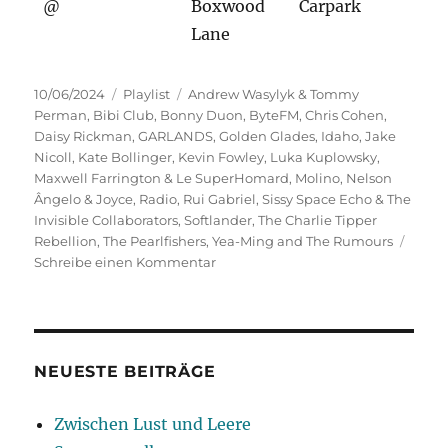
@
Boxwood
Carpark
Lane
Veröffentlicht
Kategorien
Schlagwörter
10/06/2024
Playlist
Andrew Wasylyk & Tommy
am
Perman
,
Bibi Club
,
Bonny Duon
,
ByteFM
,
Chris Cohen
,
Daisy Rickman
,
GARLANDS
,
Golden Glades
,
Idaho
,
Jake
Nicoll
,
Kate Bollinger
,
Kevin Fowley
,
Luka Kuplowsky
,
Maxwell Farrington & Le SuperHomard
,
Molino
,
Nelson
Ângelo & Joyce
,
Radio
,
Rui Gabriel
,
Sissy Space Echo & The
Invisible Collaborators
,
Softlander
,
The Charlie Tipper
Rebellion
,
The Pearlfishers
,
Yea-Ming and The Rumours
zu
Schreibe einen Kommentar
Gerührt,
nicht
geschüttelt!
NEUESTE BEITRÄGE
Zwischen Lust und Leere