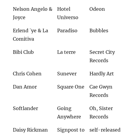
Nelson Angelo &
Hotel
Odeon
Joyce
Universo
Erlend ¯ye & La
Paradiso
Bubbles
Comitiva
Bibi Club
La terre
Secret City
Records
Chris Cohen
Sunever
Hardly Art
Dan Amor
Square One
Cae Gwyn
Records
Softlander
Going
Oh, Sister
Anywhere
Records
Daisy Rickman
Signpost to
self-released