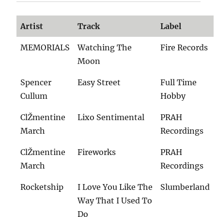
Artist
Track
Label
MEMORIALS
Watching The
Fire Records
Moon
Spencer
Easy Street
Full Time
Cullum
Hobby
ClŽmentine
Lixo Sentimental
PRAH
March
Recordings
ClŽmentine
Fireworks
PRAH
March
Recordings
Rocketship
I Love You Like The
Slumberland
Way That I Used To
Do