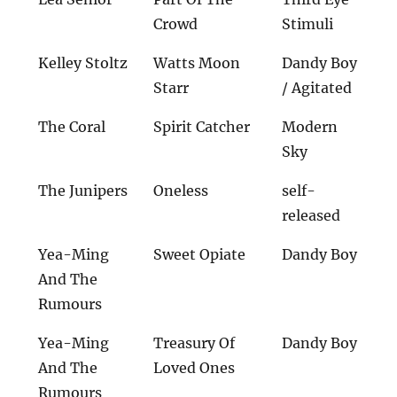
Crowd
Stimuli
Kelley Stoltz
Watts Moon
Dandy Boy
Starr
/ Agitated
The Coral
Spirit Catcher
Modern
Sky
The Junipers
Oneless
self-
released
Yea-Ming
Sweet Opiate
Dandy Boy
And The
Rumours
Yea-Ming
Treasury Of
Dandy Boy
And The
Loved Ones
Rumours