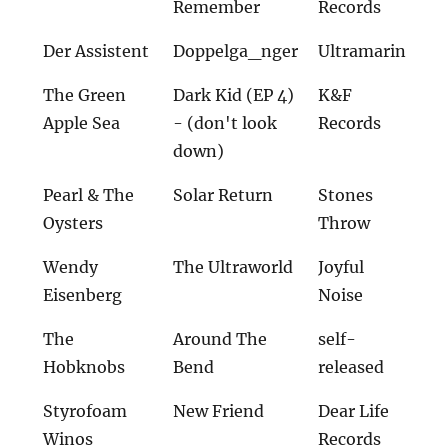
Remember
Records
Der Assistent
Doppelga_nger
Ultramarin
The Green
Dark Kid (EP 4)
K&F
Apple Sea
- (don't look
Records
down)
Pearl & The
Solar Return
Stones
Oysters
Throw
Wendy
The Ultraworld
Joyful
Eisenberg
Noise
The
Around The
self-
Hobknobs
Bend
released
Styrofoam
New Friend
Dear Life
Winos
Records