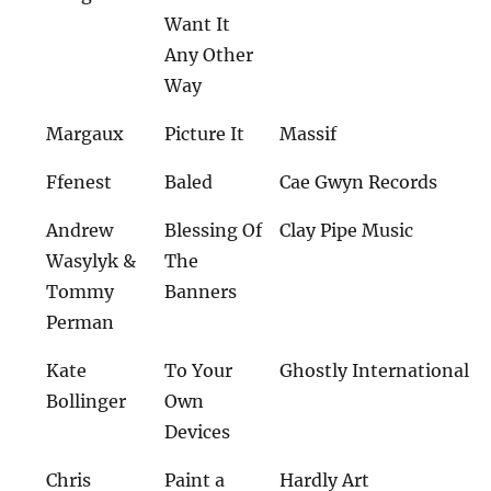
Want It
Any Other
Way
Margaux
Picture It
Massif
Ffenest
Baled
Cae Gwyn Records
Andrew
Blessing Of
Clay Pipe Music
Wasylyk &
The
Tommy
Banners
Perman
Kate
To Your
Ghostly International
Bollinger
Own
Devices
Chris
Paint a
Hardly Art