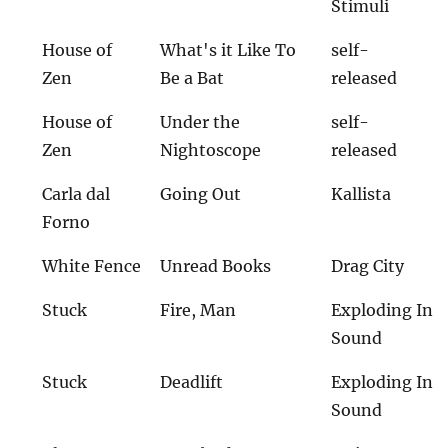
Stimuli
House of
What's it Like To
self-
Zen
Be a Bat
released
House of
Under the
self-
Zen
Nightoscope
released
Carla dal
Going Out
Kallista
Forno
White Fence
Unread Books
Drag City
Stuck
Fire, Man
Exploding In
Sound
Stuck
Deadlift
Exploding In
Sound