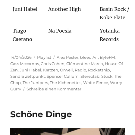
Juni Habel
Another High
Basin Rock /
Koke Plate
Tiago
Na Poesia
Yotanka
Caetano
Records
Veröffentlicht
Kategorien
Schlagwörter
14/04/2026
Playlist
Alex Pester
,
bleed Air
,
ByteFM
,
am
Cass Mccombs
,
Chris Cohen
,
Clémentine March
,
House Of
Zen
,
Juni Habel
,
Kratzen
,
Orwell
,
Radio
,
Rocketship
,
Sandra Zettpunkt
,
Spencer Cullum
,
Stereolab
,
Stuck
,
The
Chop
,
The Junipers
,
The Kichenettes
,
White Fence
,
Wurry
zu
Gurry
Schreibe einen Kommentar
Im
Offbeat
zu
Schöne Dinge
Hause