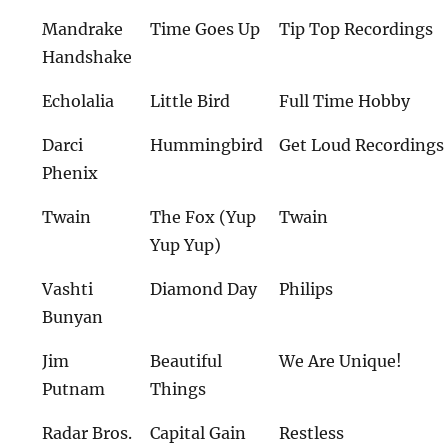
Mandrake
Time Goes Up
Tip Top Recordings
Handshake
Echolalia
Little Bird
Full Time Hobby
Darci
Hummingbird
Get Loud Recordings
Phenix
Twain
The Fox (Yup
Twain
Yup Yup)
Vashti
Diamond Day
Philips
Bunyan
Jim
Beautiful
We Are Unique!
Putnam
Things
Radar Bros.
Capital Gain
Restless