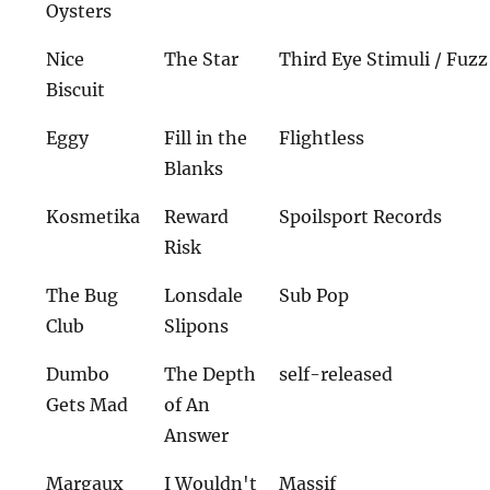
Oysters
Nice
The Star
Third Eye Stimuli / Fuzz
Biscuit
Eggy
Fill in the
Flightless
Blanks
Kosmetika
Reward
Spoilsport Records
Risk
The Bug
Lonsdale
Sub Pop
Club
Slipons
Dumbo
The Depth
self-released
Gets Mad
of An
Answer
Margaux
I Wouldn't
Massif