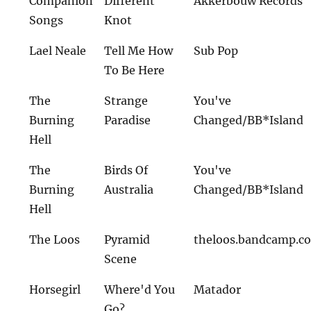
Companion
Different
Akkerbouw Records
Songs
Knot
Lael Neale
Tell Me How
Sub Pop
To Be Here
The
Strange
You've
Burning
Paradise
Changed/BB*Island
Hell
The
Birds Of
You've
Burning
Australia
Changed/BB*Island
Hell
The Loos
Pyramid
theloos.bandcamp.c
Scene
Horsegirl
Where'd You
Matador
Go?