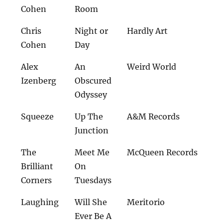
Cohen
Room
Chris
Night or
Hardly Art
Cohen
Day
Alex
An
Weird World
Izenberg
Obscured
Odyssey
Squeeze
Up The
A&M Records
Junction
The
Meet Me
McQueen Records
Brilliant
On
Corners
Tuesdays
Laughing
Will She
Meritorio
Ever Be A