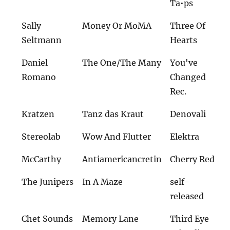
Ta•ps
Sally
Money Or MoMA
Three Of
Seltmann
Hearts
Daniel
The One/The Many
You've
Romano
Changed
Rec.
Kratzen
Tanz das Kraut
Denovali
Stereolab
Wow And Flutter
Elektra
McCarthy
Antiamericancretin
Cherry Red
The Junipers
In A Maze
self-
released
Chet Sounds
Memory Lane
Third Eye