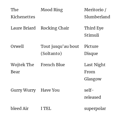
The
Mood Ring
Meritorio /
Kichenettes
Slumberland
Laure Briard
Rocking Chair
Third Eye
Stimuli
Orwell
Tout jusqu'au bout
Picture
(Soltanto)
Disque
Wojtek The
French Blue
Last Night
Bear
From
Glasgow
Gurry Wurry
Have You
self-
released
bleed Air
I TEL
superpolar