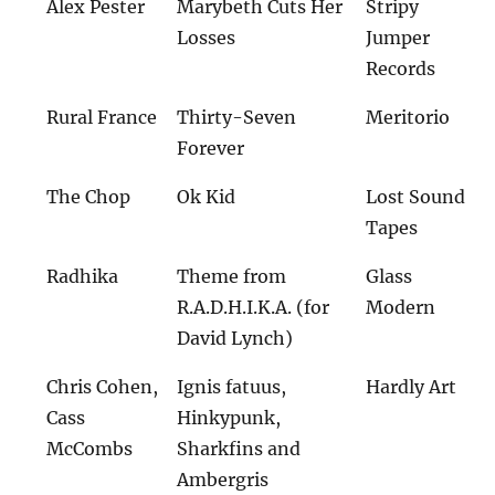
Alex Pester
Marybeth Cuts Her
Stripy
Losses
Jumper
Records
Rural France
Thirty-Seven
Meritorio
Forever
The Chop
Ok Kid
Lost Sound
Tapes
Radhika
Theme from
Glass
R.A.D.H.I.K.A. (for
Modern
David Lynch)
Chris Cohen,
Ignis fatuus,
Hardly Art
Cass
Hinkypunk,
McCombs
Sharkfins and
Ambergris