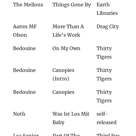
The Mellons
Things Gone By
Earth
Libraries
Aaron MF
More Than A
Drag City
Olson
Life's Work
Bedouine
On My Own
Thirty
Tigers
Bedouine
Canopies
Thirty
(Intro)
Tigers
Bedouine
Canopies
Thirty
Tigers
Noth
Was Ist Los Mit
self-
Baby
released
Lea Senior
Part Of The
Third Eye