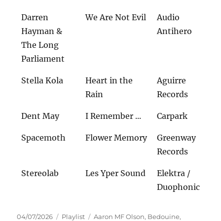
Darren
We Are Not Evil
Audio
Hayman &
Antihero
The Long
Parliament
Stella Kola
Heart in the
Aguirre
Rain
Records
Dent May
I Remember ...
Carpark
Spacemoth
Flower Memory
Greenway
Records
Stereolab
Les Yper Sound
Elektra /
Duophonic
Veröffentlicht
Kategorien
Schlagwörter
04/07/2026
Playlist
Aaron MF Olson
,
Bedouine
,